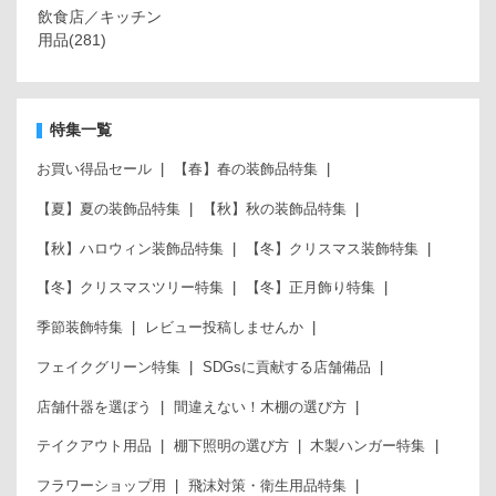
飲食店／キッチン
用品
(281)
特集一覧
お買い得品セール
【春】春の装飾品特集
【夏】夏の装飾品特集
【秋】秋の装飾品特集
【秋】ハロウィン装飾品特集
【冬】クリスマス装飾特集
【冬】クリスマスツリー特集
【冬】正月飾り特集
季節装飾特集
レビュー投稿しませんか
フェイクグリーン特集
SDGsに貢献する店舗備品
店舗什器を選ぼう
間違えない！木棚の選び方
テイクアウト用品
棚下照明の選び方
木製ハンガー特集
フラワーショップ用
飛沫対策・衛生用品特集