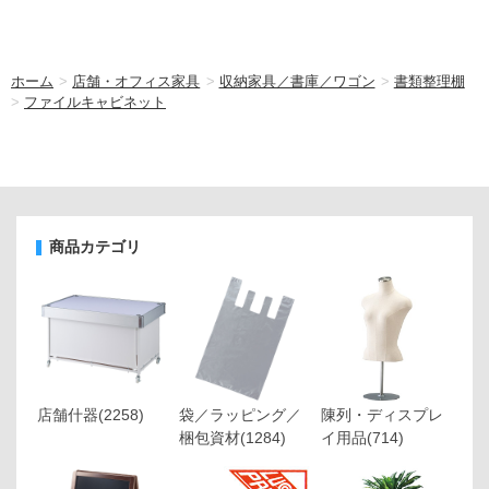
ホーム
>
店舗・オフィス家具
>
収納家具／書庫／ワゴン
>
書類整理棚
>
ファイルキャビネット
商品カテゴリ
店舗什器
(2258)
袋／ラッピング／
陳列・ディスプレ
梱包資材
(1284)
イ用品
(714)