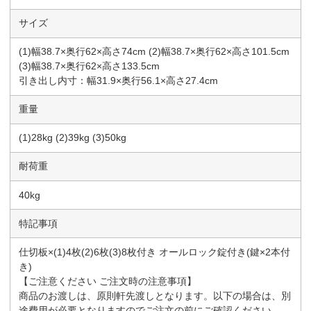
サイズ
(1)幅38.7×奥行62×高さ74cm (2)幅38.7×奥行62×高さ101.5cm
(3)幅38.7×奥行62×高さ133.5cm
引き出し内寸：幅31.9×奥行56.1×高さ27.4cm
重量
(1)28kg (2)39kg (3)50kg
耐荷重
40kg
特記事項
仕切板×(1)4枚(2)6枚(3)8枚付き オールロック錠付き(鍵×2本付
き)
【ご注意ください ご注文時の注意事項】
商品のお渡しは、原則軒先渡しとなります。以下の場合は、別
途費用が必要となりますのでご注文の前にご確認ください。