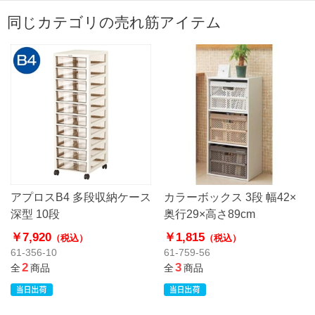
同じカテゴリの売れ筋アイテム
アプロスB4 多段収納ケース
カラーボックス 3段 幅42×
深型 10段
奥行29×高さ89cm
￥7,920
￥1,815
（税込）
（税込）
61-356-10
61-759-56
2
3
全
商品
全
商品