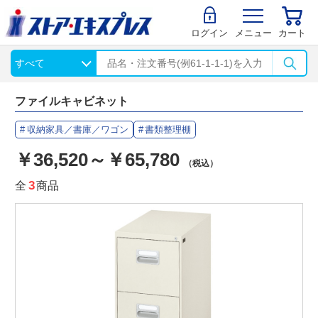
ログイン
メニュー
カート
ファイルキャビネット
収納家具／書庫／ワゴン
書類整理棚
￥36,520～￥65,780
（税込）
全
3
商品