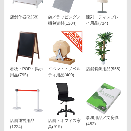
店舗什器
(2258)
袋／ラッピング／
陳列・ディスプレ
梱包資材
(1284)
イ用品
(714)
看板・POP・掲示
イベント・ノベル
店舗装飾用品
(958)
用品
(795)
ティ用品
(400)
事務用品／文房具
店舗運営用品
店舗・オフィス家
(482)
(1224)
具
(919)