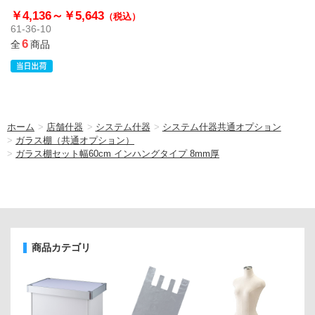
￥4,136～
￥5,643
（税込）
61-36-10
6
全
商品
ホーム
>
店舗什器
>
システム什器
>
システム什器共通オプション
>
ガラス棚（共通オプション）
>
ガラス棚セット幅60cm インハングタイプ 8mm厚
商品カテゴリ