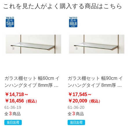
これを見た人がよく購入する商品はこちら
ガラス棚セット 幅60cm イ
ガラス棚セット 幅90cm イ
ンハングタイプ 8mm厚 ア
ンハングタイプ 8mm厚 ア
ンティークゴールド〔スト
ンティークゴールド〔スト
￥14,718～
￥17,545～
エキオリジナル〕
エキオリジナル〕
￥16,456
￥20,009
（税込）
（税込）
61-36-19
61-36-20
3
3
全
商品
全
商品