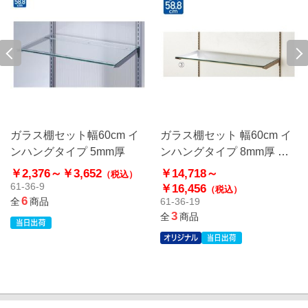
ガラス棚セット幅60cm イ
ガラス棚セット 幅60cm イ
ンハングタイプ 5mm厚
ンハングタイプ 8mm厚 ア
ンティークゴールド〔スト
￥2,376～
￥3,652
￥14,718～
（税込）
エキオリジナル〕
61-36-9
￥16,456
（税込）
6
全
商品
61-36-19
3
全
商品