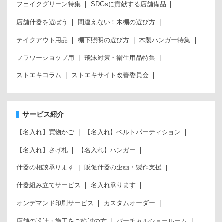
フェイクグリーン特集
SDGsに貢献する店舗備品
店舗什器を選ぼう
間違えない！木棚の選び方
テイクアウト用品
棚下照明の選び方
木製ハンガー特集
フラワーショップ用
飛沫対策・衛生用品特集
ストエキコラム
ストエキサイト改善委員会
サービス紹介
【名入れ】買物かご
【名入れ】ベルトパーティション
【名入れ】さげ札
【名入れ】ハンガー
什器の相談承ります
販促什器の企画・製作支援
什器組み立てサービス
名入れ承ります
オンデマンド印刷サービス
カスタムオーダー
店舗の設計・施工をご検討の方
バーチャルショールーム