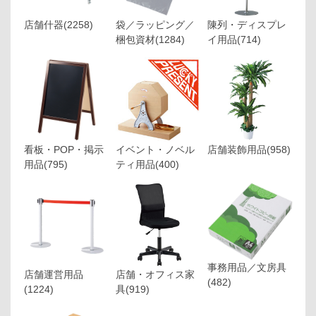
店舗什器
(2258)
袋／ラッピング／
陳列・ディスプレ
梱包資材
(1284)
イ用品
(714)
看板・POP・掲示
イベント・ノベル
店舗装飾用品
(958)
用品
(795)
ティ用品
(400)
事務用品／文房具
店舗運営用品
店舗・オフィス家
(482)
(1224)
具
(919)