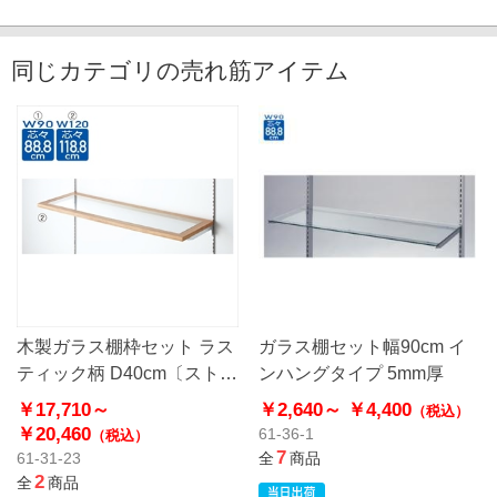
同じカテゴリの売れ筋アイテム
木製ガラス棚枠セット ラス
ガラス棚セット幅90cm イ
ティック柄 D40cm〔ストエ
ンハングタイプ 5mm厚
キオリジナル〕
￥17,710～
￥2,640～
￥4,400
（税込）
￥20,460
61-36-1
（税込）
7
61-31-23
全
商品
2
全
商品