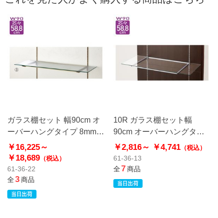
ガラス棚セット 幅90cm オ
10R ガラス棚セット幅
ーバーハングタイプ 8mm厚
90cm オーバーハングタイ
アンティークゴールド〔ス
プ 5mm厚
￥16,225～
￥2,816～
￥4,741
（税込）
トエキオリジナル〕
￥18,689
61-36-13
（税込）
7
61-36-22
全
商品
3
全
商品