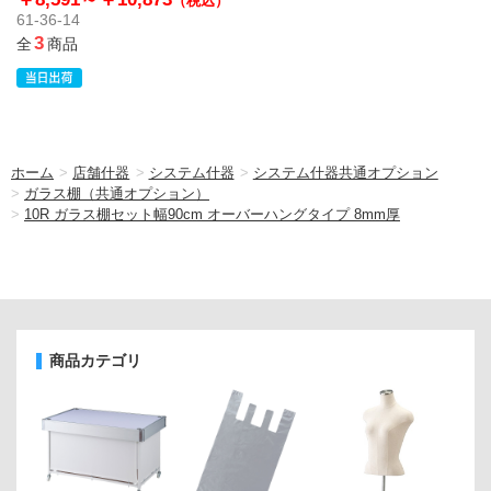
（税込）
61-36-14
3
全
商品
ホーム
>
店舗什器
>
システム什器
>
システム什器共通オプション
>
ガラス棚（共通オプション）
>
10R ガラス棚セット幅90cm オーバーハングタイプ 8mm厚
商品カテゴリ