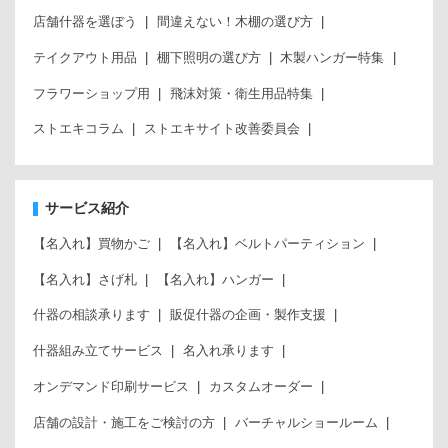
店舗什器を選ぼう
間違えない！木棚の選び方
テイクアウト用品
棚下照明の選び方
木製ハンガー特集
フラワーショップ用
飛沫対策・衛生用品特集
ストエキコラム
ストエキサイト改善委員会
サービス紹介
【名入れ】買物かご
【名入れ】ベルトパーティション
【名入れ】さげ札
【名入れ】ハンガー
什器の相談承ります
販促什器の企画・製作支援
什器組み立てサービス
名入れ承ります
オンデマンド印刷サービス
カスタムオーダー
店舗の設計・施工をご検討の方
バーチャルショールーム