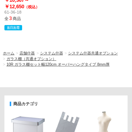
￥10,367～
￥12,650
（税込）
61-36-18
3
全
商品
ホーム
>
店舗什器
>
システム什器
>
システム什器共通オプション
>
ガラス棚（共通オプション）
>
10R ガラス棚セット幅120cm オーバーハングタイプ 8mm厚
商品カテゴリ