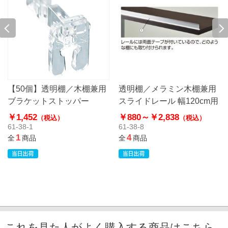
【50個】透明棚／木棚兼用
透明棚／メラミン木棚兼用
ブラケットストッパー
スライドレール 幅120cm用
￥1,452
￥880～
￥2,838
（税込）
（税込）
61-38-1
61-38-8
1
4
全
商品
全
商品
これを見た人がよく購入する商品はこちら