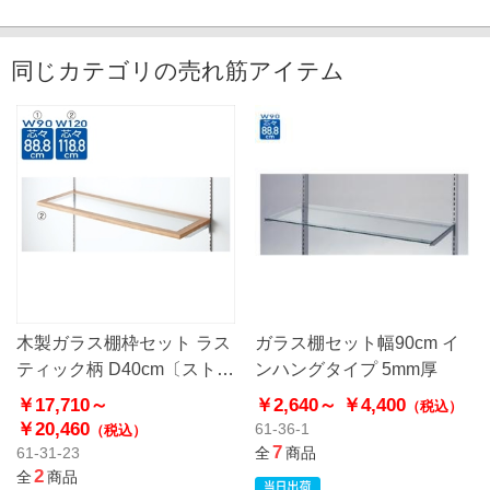
同じカテゴリの売れ筋アイテム
木製ガラス棚枠セット ラス
ガラス棚セット幅90cm イ
ティック柄 D40cm〔ストエ
ンハングタイプ 5mm厚
キオリジナル〕
￥17,710～
￥2,640～
￥4,400
（税込）
￥20,460
61-36-1
（税込）
7
61-31-23
全
商品
2
全
商品