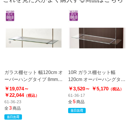
ガラス棚セット 幅120cm オ
10R ガラス棚セット幅
ーバーハングタイプ 8mm厚
120cm オーバーハングタイ
アンティークゴールド〔ス
プ 5mm厚
￥19,074～
￥3,520～
￥5,170
（税込）
トエキオリジナル〕
￥22,044
61-36-17
（税込）
5
61-36-23
全
商品
3
全
商品