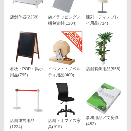
店舗什器
(2258)
袋／ラッピング／
陳列・ディスプレ
梱包資材
(1284)
イ用品
(714)
看板・POP・掲示
イベント・ノベル
店舗装飾用品
(958)
用品
(795)
ティ用品
(400)
事務用品／文房具
店舗運営用品
店舗・オフィス家
(482)
(1224)
具
(919)