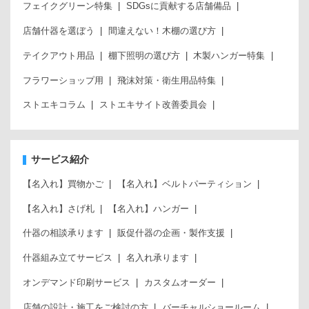
フェイクグリーン特集
SDGsに貢献する店舗備品
店舗什器を選ぼう
間違えない！木棚の選び方
テイクアウト用品
棚下照明の選び方
木製ハンガー特集
フラワーショップ用
飛沫対策・衛生用品特集
ストエキコラム
ストエキサイト改善委員会
サービス紹介
【名入れ】買物かご
【名入れ】ベルトパーティション
【名入れ】さげ札
【名入れ】ハンガー
什器の相談承ります
販促什器の企画・製作支援
什器組み立てサービス
名入れ承ります
オンデマンド印刷サービス
カスタムオーダー
店舗の設計・施工をご検討の方
バーチャルショールーム