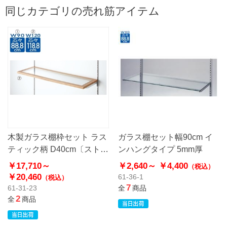
同じカテゴリの売れ筋アイテム
木製ガラス棚枠セット ラス
ガラス棚セット幅90cm イ
ティック柄 D40cm〔ストエ
ンハングタイプ 5mm厚
キオリジナル〕
￥17,710～
￥2,640～
￥4,400
（税込）
￥20,460
61-36-1
（税込）
7
61-31-23
全
商品
2
全
商品