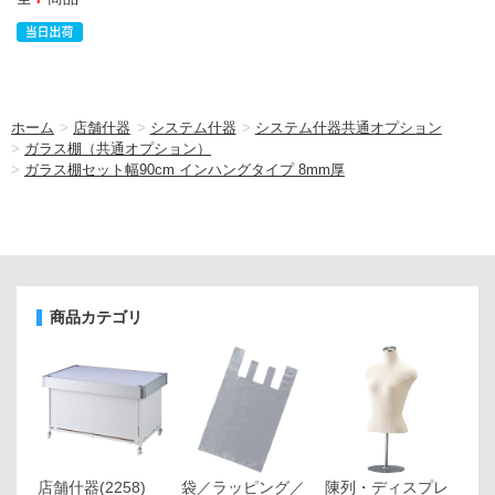
ホーム
>
店舗什器
>
システム什器
>
システム什器共通オプション
>
ガラス棚（共通オプション）
>
ガラス棚セット幅90cm インハングタイプ 8mm厚
商品カテゴリ
店舗什器
(2258)
袋／ラッピング／
陳列・ディスプレ