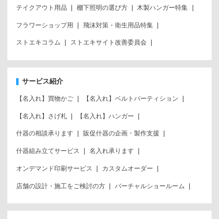
テイクアウト用品
棚下照明の選び方
木製ハンガー特集
フラワーショップ用
飛沫対策・衛生用品特集
ストエキコラム
ストエキサイト改善委員会
サービス紹介
【名入れ】買物かご
【名入れ】ベルトパーティション
【名入れ】さげ札
【名入れ】ハンガー
什器の相談承ります
販促什器の企画・製作支援
什器組み立てサービス
名入れ承ります
オンデマンド印刷サービス
カスタムオーダー
店舗の設計・施工をご検討の方
バーチャルショールーム