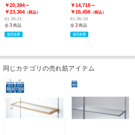
ンティークゴールド〔スト
ンティークゴールド〔スト
￥20,394～
￥14,718～
エキオリジナル〕
エキオリジナル〕
￥23,364
￥16,456
（税込）
（税込）
61-36-21
61-36-19
3
3
全
商品
全
商品
同じカテゴリの売れ筋アイテム