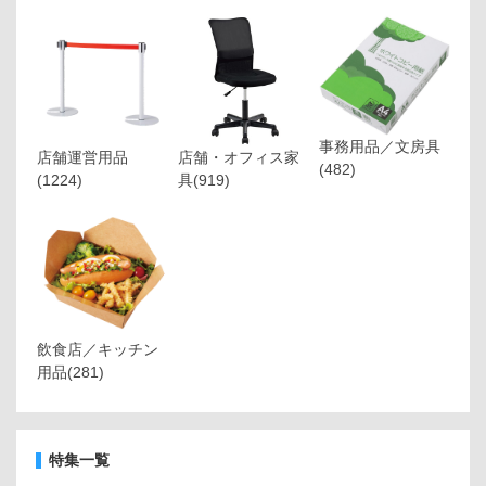
事務用品／文房具
店舗運営用品
店舗・オフィス家
(482)
(1224)
具
(919)
飲食店／キッチン
用品
(281)
特集一覧