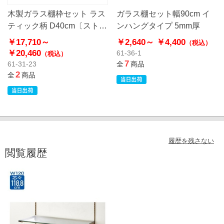
木製ガラス棚枠セット ラス
ガラス棚セット幅90cm イ
ティック柄 D40cm〔ストエ
ンハングタイプ 5mm厚
キオリジナル〕
￥17,710～
￥2,640～
￥4,400
（税込）
￥20,460
61-36-1
（税込）
7
61-31-23
全
商品
2
全
商品
履歴を残さない
閲覧履歴