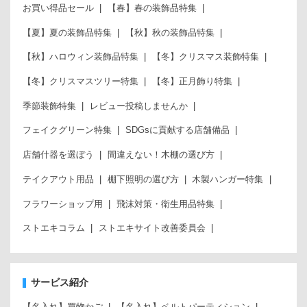
お買い得品セール
【春】春の装飾品特集
【夏】夏の装飾品特集
【秋】秋の装飾品特集
【秋】ハロウィン装飾品特集
【冬】クリスマス装飾特集
【冬】クリスマスツリー特集
【冬】正月飾り特集
季節装飾特集
レビュー投稿しませんか
フェイクグリーン特集
SDGsに貢献する店舗備品
店舗什器を選ぼう
間違えない！木棚の選び方
テイクアウト用品
棚下照明の選び方
木製ハンガー特集
フラワーショップ用
飛沫対策・衛生用品特集
ストエキコラム
ストエキサイト改善委員会
サービス紹介
【名入れ】買物かご
【名入れ】ベルトパーティション