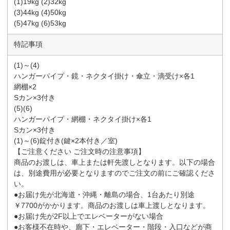
(1)19kg (2)32kg
(3)44kg (4)50kg
(5)47kg (6)53kg
特記事項
(1)～(4)
ハンガーパイプ・鏡・ネクタイ掛け・傘立・滴受け×各1
網棚×2
Sカン×3付き
(5)(6)
ハンガーパイプ・網棚・ネクタイ掛け×各1
Sカン×3付き
(1)～(6)錠付き(鍵×2本付き／室)
【ご注意ください ご注文時の注意事項】
商品のお渡しは、車上または軒先渡しとなります。以下の場合
は、別途費用が必要となりますのでご注文の前にご確認くださ
い。
●お届け先が北海道・沖縄・離島の場合、1台あたり別途
￥7700がかかります。商品のお渡しは車上渡しとなります。
●お届け先が2F以上でエレベーターがない場合
●お客様不在時や、廊下・エレベーター・階段・入口などが商