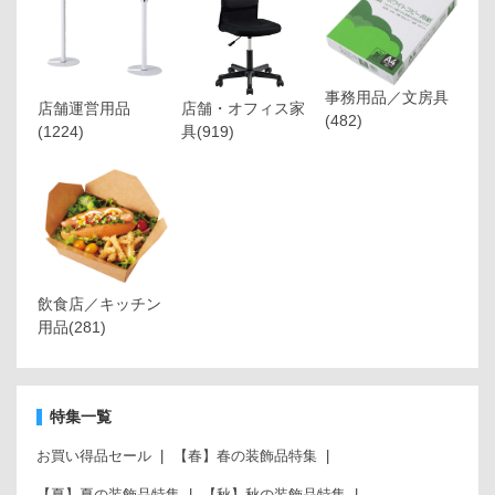
事務用品／文房具
店舗運営用品
店舗・オフィス家
(482)
(1224)
具
(919)
飲食店／キッチン
用品
(281)
特集一覧
お買い得品セール
【春】春の装飾品特集
【夏】夏の装飾品特集
【秋】秋の装飾品特集