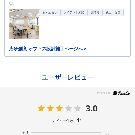
〇。
まとめ買い
レイアウト相談
見積り
施工・設置
店研創意 オフィス設計施工ページへ >
ユーザーレビュー
3.0
1
レビュー件数：
件
★
5
(0)