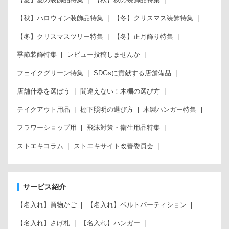
【秋】ハロウィン装飾品特集
【冬】クリスマス装飾特集
【冬】クリスマスツリー特集
【冬】正月飾り特集
季節装飾特集
レビュー投稿しませんか
フェイクグリーン特集
SDGsに貢献する店舗備品
店舗什器を選ぼう
間違えない！木棚の選び方
テイクアウト用品
棚下照明の選び方
木製ハンガー特集
フラワーショップ用
飛沫対策・衛生用品特集
ストエキコラム
ストエキサイト改善委員会
サービス紹介
【名入れ】買物かご
【名入れ】ベルトパーティション
【名入れ】さげ札
【名入れ】ハンガー