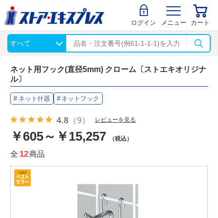
ログイン
メニュー
カート
ネット用フック(直径5mm) クローム〔ストエキオリジナ
ル〕
ネット什器
ネットフック
4.8
（9）
レビューを見る
￥605～￥15,257
（税込）
全
12
商品