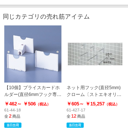
同じカテゴリの売れ筋アイテム
【10個】プライスカードホ
ネット用フック(直径5mm)
ルダー(直径6mmフック専
クローム〔ストエキオリジ
用)〔ストエキオリジナル〕
ナル〕
￥462～
￥506
￥605～
￥15,257
（税込）
（税込）
61-44-18
61-427-17
2
12
全
商品
全
商品