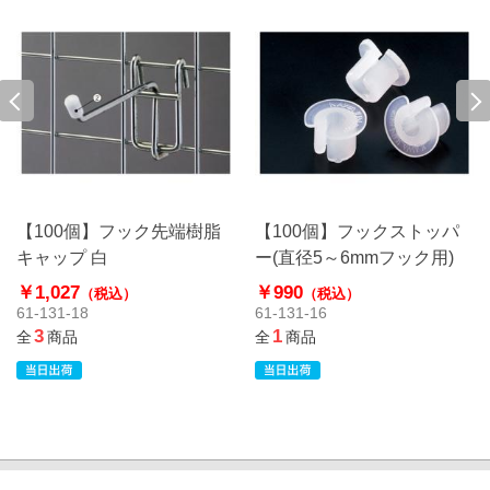
【100個】フック先端樹脂
【100個】フックストッパ
キャップ 白
ー(直径5～6mmフック用)
￥1,027
￥990
（税込）
（税込）
61-131-18
61-131-16
3
1
全
商品
全
商品