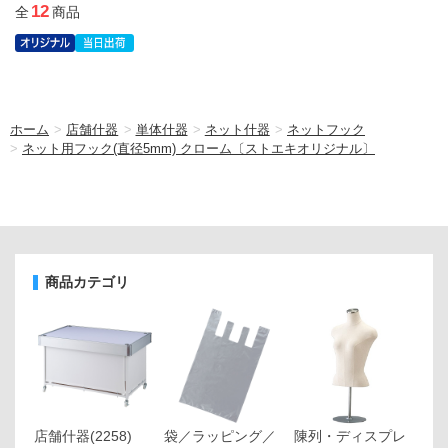
12
全
商品
ホーム
>
店舗什器
>
単体什器
>
ネット什器
>
ネットフック
>
ネット用フック(直径5mm) クローム〔ストエキオリジナル〕
商品カテゴリ
店舗什器
(2258)
袋／ラッピング／
陳列・ディスプレ