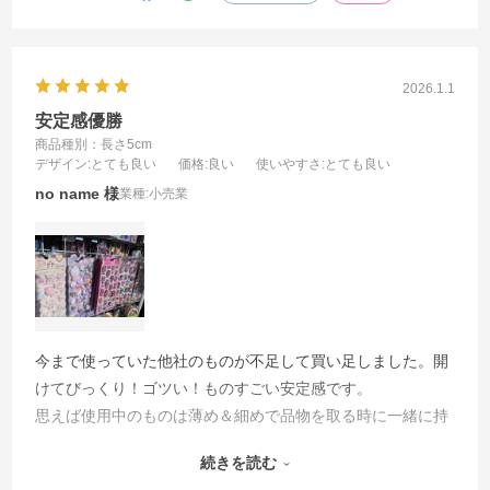
2026.1.1
安定感優勝
商品種別：長さ5cm
デザイン
:とても良い
価格
:良い
使いやすさ
:とても良い
no name
業種:
小売業
今まで使っていた他社のものが不足して買い足しました。開
けてびっくり！ゴツい！ものすごい安定感です。
思えば使用中のものは薄め＆細めで品物を取る時に一緒に持
っていかれてしまう事が多かったです。今後はそういったス
続きを読む
トレスから解放されること間違いなし。