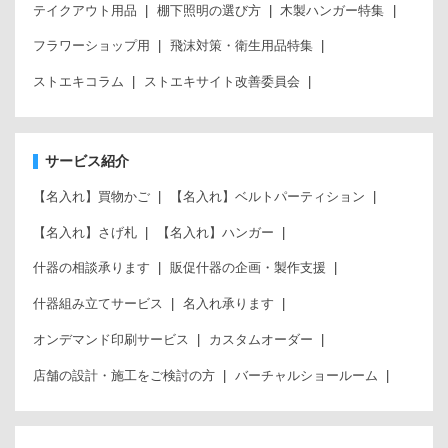
テイクアウト用品
棚下照明の選び方
木製ハンガー特集
フラワーショップ用
飛沫対策・衛生用品特集
ストエキコラム
ストエキサイト改善委員会
サービス紹介
【名入れ】買物かご
【名入れ】ベルトパーティション
【名入れ】さげ札
【名入れ】ハンガー
什器の相談承ります
販促什器の企画・製作支援
什器組み立てサービス
名入れ承ります
オンデマンド印刷サービス
カスタムオーダー
店舗の設計・施工をご検討の方
バーチャルショールーム