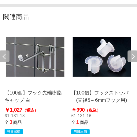
関連商品
【100個】フック先端樹脂
【100個】フックストッパ
キャップ 白
ー(直径5～6mmフック用)
￥1,027
￥990
（税込）
（税込）
61-131-18
61-131-16
3
1
全
商品
全
商品