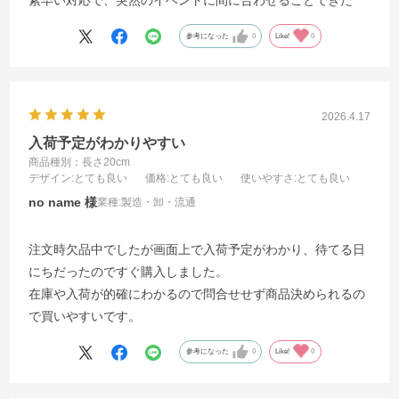
素早い対応で、突然のイベントに間に合わせることできた
参考になった
0
Like!
0
2026.4.17
入荷予定がわかりやすい
商品種別：長さ20cm
デザイン
:とても良い
価格
:とても良い
使いやすさ
:とても良い
no name
業種:
製造・卸・流通
注文時欠品中でしたが画面上で入荷予定がわかり、待てる日
にちだったのですぐ購入しました。
在庫や入荷が的確にわかるので問合せせず商品決められるの
で買いやすいです。
参考になった
0
Like!
0