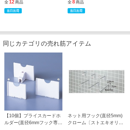
12
8
全
商品
全
商品
同じカテゴリの売れ筋アイテム
【10個】プライスカードホ
ネット用フック(直径5mm)
ルダー(直径6mmフック専
クローム〔ストエキオリジ
用)〔ストエキオリジナル〕
ナル〕