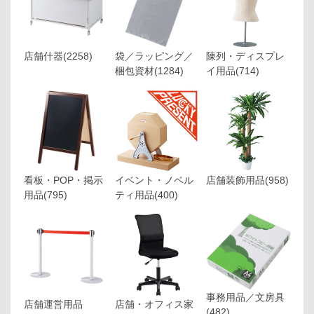
店舗什器
(2258)
袋／ラッピング／
陳列・ディスプレ
梱包資材
(1284)
イ用品
(714)
看板・POP・掲示
イベント・ノベル
店舗装飾用品
(958)
用品
(795)
ティ用品
(400)
事務用品／文房具
店舗運営用品
店舗・オフィス家
(482)