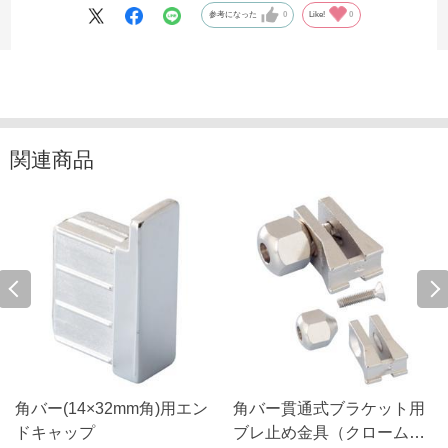
参考になった
0
Like!
0
関連商品
角バー(14×32mm角)用エン
角バー貫通式ブラケット用
ドキャップ
ブレ止め金具（クローム