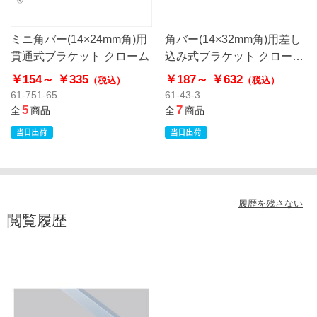
ミニ角バー(14×24mm角)用
角バー(14×32mm角)用差し
貫通式ブラケット クローム
込み式ブラケット クローム
右
￥154～
￥335
￥187～
￥632
（税込）
（税込）
61-751-65
61-43-3
5
7
全
商品
全
商品
履歴を残さない
閲覧履歴