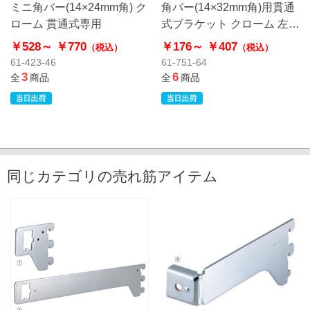
ミニ角バー(14×24mm角) ク
角バー(14×32mm角)用貫通
ローム 貫通式専用
式ブラケット クローム 左右
兼用
￥528～
￥770
￥176～
￥407
（税込）
（税込）
61-423-46
61-751-64
3
6
全
商品
全
商品
同じカテゴリの売れ筋アイテム