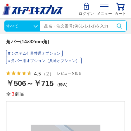
ログイン
メニュー
カート
角バー(14×32mm角)
システム什器共通オプション
角バー用オプション（共通オプション）
4.5
（2）
レビューを見る
￥506～￥715
（税込）
全
3
商品