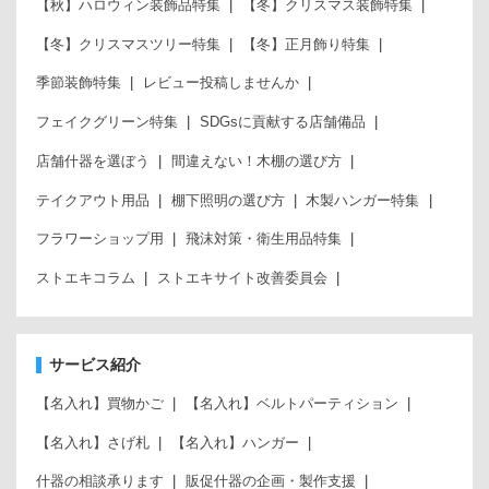
【秋】ハロウィン装飾品特集
【冬】クリスマス装飾特集
【冬】クリスマスツリー特集
【冬】正月飾り特集
季節装飾特集
レビュー投稿しませんか
フェイクグリーン特集
SDGsに貢献する店舗備品
店舗什器を選ぼう
間違えない！木棚の選び方
テイクアウト用品
棚下照明の選び方
木製ハンガー特集
フラワーショップ用
飛沫対策・衛生用品特集
ストエキコラム
ストエキサイト改善委員会
サービス紹介
【名入れ】買物かご
【名入れ】ベルトパーティション
【名入れ】さげ札
【名入れ】ハンガー
什器の相談承ります
販促什器の企画・製作支援