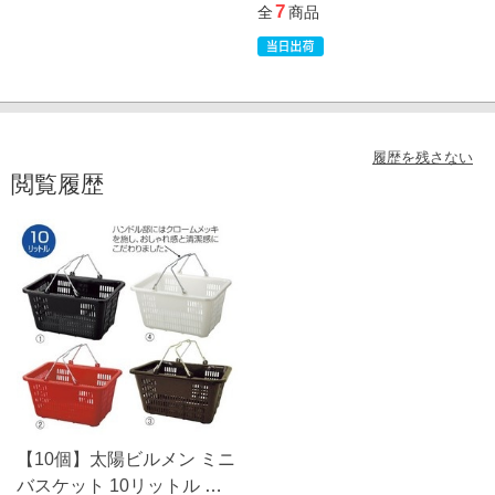
7
全
商品
履歴を残さない
閲覧履歴
【10個】太陽ビルメン ミニ
バスケット 10リットル 買