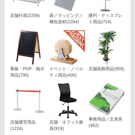
店舗什器
(2258)
袋／ラッピング／
陳列・ディスプレ
梱包資材
(1284)
イ用品
(714)
看板・POP・掲示
イベント・ノベル
店舗装飾用品
(958)
用品
(795)
ティ用品
(400)
事務用品／文房具
店舗運営用品
店舗・オフィス家
(482)
(1224)
具
(919)