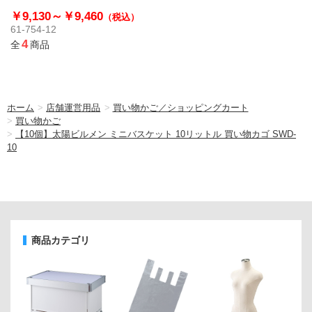
い物カゴ SWD-10
￥9,130～
￥9,460
（税込）
61-754-12
4
全
商品
ホーム
>
店舗運営用品
>
買い物かご／ショッピングカート
>
買い物かご
>
【10個】太陽ビルメン ミニバスケット 10リットル 買い物カゴ SWD-
10
商品カテゴリ