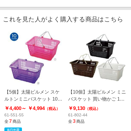
これを見た人がよく購入する商品はこちら
【5個】太陽ビルメン スケ
【10個】太陽ビルメン ミニ
ルトンミニバスケット 10リ
バスケット 買い物かご 10
ットル 買い物カゴ SWD-10
リットル SWD-10
￥4,400～
￥4,994
￥9,130
（税込）
（税込）
61-551-55
61-802-44
7
3
全
商品
全
商品