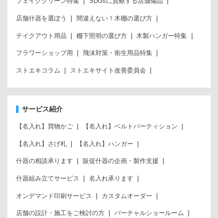
フェイクグリーン特集
SDGsに貢献する店舗備品
店舗什器を選ぼう
間違えない！木棚の選び方
テイクアウト用品
棚下照明の選び方
木製ハンガー特集
フラワーショップ用
飛沫対策・衛生用品特集
ストエキコラム
ストエキサイト改善委員会
サービス紹介
【名入れ】買物かご
【名入れ】ベルトパーティション
【名入れ】さげ札
【名入れ】ハンガー
什器の相談承ります
販促什器の企画・製作支援
什器組み立てサービス
名入れ承ります
オンデマンド印刷サービス
カスタムオーダー
店舗の設計・施工をご検討の方
バーチャルショールーム