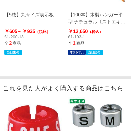
【5枚】丸サイズ表示板
【100本】木製ハンガー平
型 ナチュラル〔ストエキオ
リジナル〕
￥605～
￥935
￥12,650
（税込）
（税込）
61-200-18
61-193-1
2
1
全
商品
全
商品
これを見た人がよく購入する商品はこちら