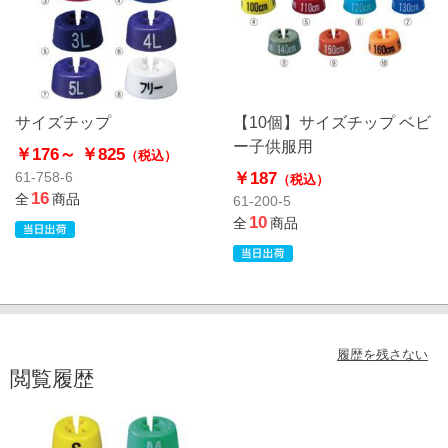
サイズチップ
【10個】サイズチップ ベビ
ー子供服用
￥176～
￥825
（税込）
￥187
61-758-6
（税込）
16
全
商品
61-200-5
10
全
商品
履歴を残さない
閲覧履歴