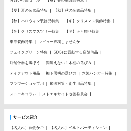
お買い得品セール
【春】春の装飾品特集
【夏】夏の装飾品特集
【秋】秋の装飾品特集
【秋】ハロウィン装飾品特集
【冬】クリスマス装飾特集
【冬】クリスマスツリー特集
【冬】正月飾り特集
季節装飾特集
レビュー投稿しませんか
フェイクグリーン特集
SDGsに貢献する店舗備品
店舗什器を選ぼう
間違えない！木棚の選び方
テイクアウト用品
棚下照明の選び方
木製ハンガー特集
フラワーショップ用
飛沫対策・衛生用品特集
ストエキコラム
ストエキサイト改善委員会
サービス紹介
【名入れ】買物かご
【名入れ】ベルトパーティション