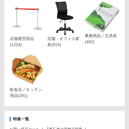
事務用品／文房具
店舗運営用品
店舗・オフィス家
(482)
(1224)
具
(919)
飲食店／キッチン
用品
(281)
特集一覧