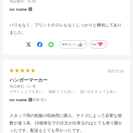
商品種別：3L 紺
no name
バリもなく、プリントのズレもなくしっかりと梱包してあり
ました。
参考になった
0
Like!
0
2025.6.18
ハンガーマーカー
商品種別：LL 青
デザイン
:とても良い
価格
:とても良い
使いやすさ
:とても良い
no name
業種:
個人
スタッフ用の制服の収納用に購入。サイズによって必要な個
数が違う為、10個単位での注文が出来るのはとても有り難か
ったです。配送もとても早かったです。