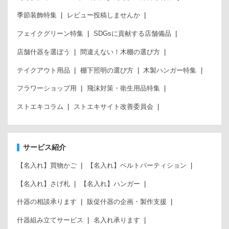
季節装飾特集
レビュー投稿しませんか
フェイクグリーン特集
SDGsに貢献する店舗備品
店舗什器を選ぼう
間違えない！木棚の選び方
テイクアウト用品
棚下照明の選び方
木製ハンガー特集
フラワーショップ用
飛沫対策・衛生用品特集
ストエキコラム
ストエキサイト改善委員会
サービス紹介
【名入れ】買物かご
【名入れ】ベルトパーティション
【名入れ】さげ札
【名入れ】ハンガー
什器の相談承ります
販促什器の企画・製作支援
什器組み立てサービス
名入れ承ります