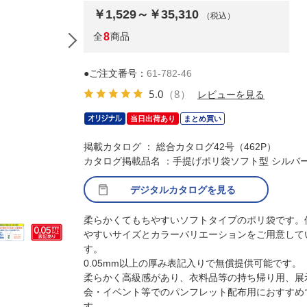
￥1,529～￥35,310
（税込）
全
8
商品
●ご注文番号：
61-782-46
5.0
（8）
レビューを見る
当日出荷あり
まとめ買い
掲載カタログ ： 総合カタログ42号（462P）
カタログ掲載品名 ：手提げポリ袋ソフト型 シルバ
デジタルカタログを見る
使用例※画像は色違い（ネイビー）
柔らかくてもちやすいソフトタイプのポリ袋です。
やすいサイズとカラーバリエーションをご用意して
す。
0.05mm以上の厚み表記入りで無償提供可能です。
柔らかく高級感があり、衣料品等の持ち帰り用、展
会・イベント等でのパンフレット配布用におすすめ
す。