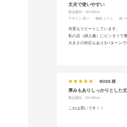
丈夫で使いやすい
商品種別：40×50cm
デザイン
:良い
価格
:ふつう
使い
何度もリピートしています。
私の店（婦人服）にピッタリで
大きさの対応もあり3パターンで
BOSS
厚みもありしっかりとした
商品種別：50×60cm
これは買いです！！