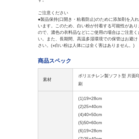
ご注意ください
●製品保持(口開き・粘着防止)のために添加剤を入
います。このため、白い粉が付着する可能性があり
ので、濃色の衣料品などにご使用の場合はご注意く
い。また、長期間、高温多湿環境での保管はお避け
さい。(※白い粉は人体には全く害はありません。)
商品スペック
ポリエチレン製ソフト型 片面
素材
刷
(1)19×28cm
(2)25×40cm
(4)40×50cm
(5)50×60cm
(6)19×28cm
(7)25×40cm