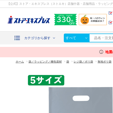
カテゴリから探す
【公式】ストア・エキスプレス（ストエキ）店舗什器・店舗用品・ラッピング
すべて
カテゴリから探す
info
地震
>
>
>
>
ホーム
袋／ラッピング／梱包資材
袋
レジ袋／ポリ袋
無地ポリ袋