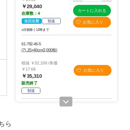
￥29,040
カートに入れる
在庫数：4
当日出荷
別送
※日祝除く12時まで
61-782-46-5
(7). 25×40cm(2,000枚)
税抜 ￥32,100 /単価
￥17.66
￥35,310
販売終了
別送
61-782-46-7
(9). 40×50cm(500枚)
ちら
税抜 ￥17,500 /単価