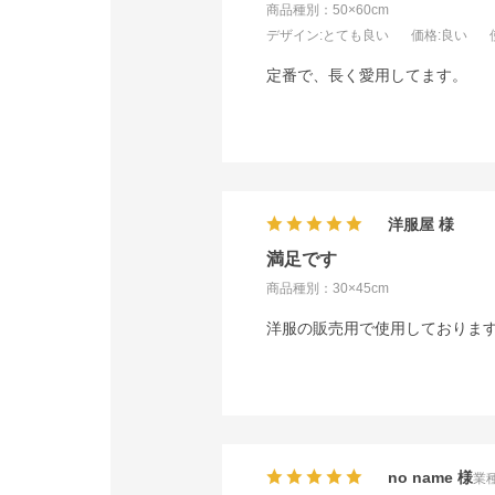
商品種別：50×60cm
デザイン
:とても良い
価格
:良い
定番で、長く愛用してます。
洋服屋
満足です
商品種別：30×45cm
洋服の販売用で使用しておりま
no name
業種