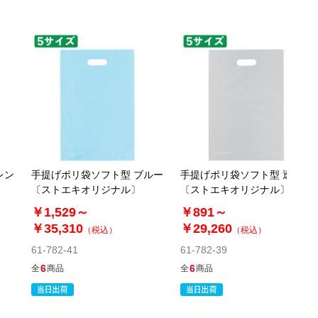
￥38.50
￥19,250
カートに入れる
在庫数：1
当日出荷
別送
※日祝除く12時まで
61-782-46-8
(10). 50×60cm(500枚)
税抜 ￥25,100 /単価
レン
手提げポリ袋ソフト型 ブルー
手提げポリ袋ソフト型 透明
￥55.22
〕
〔ストエキオリジナル〕
〔ストエキオリジナル〕
￥27,610
￥1,529～
販売終了
￥891～
￥35,310
￥29,260
（税込）
（税込）
61-782-41
61-782-39
6
6
全
商品
全
商品