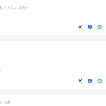
使いやすさ
:とても良い
す。
:
小売業