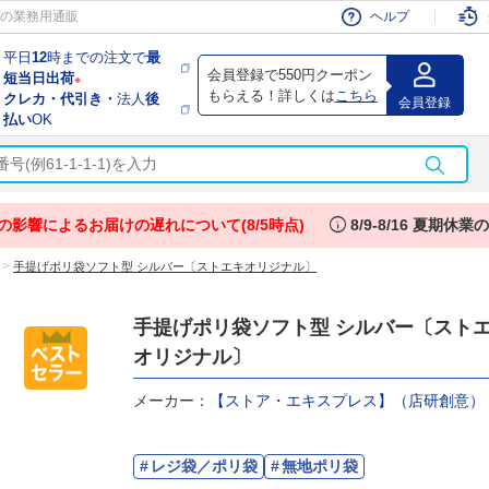
会員
の業務用通販
ヘルプ
平日
12
時までの注文で
最
会員登録で550円クーポン
短当日出荷
※
もらえる！詳しくは
こちら
クレカ・代引き・
法人
後
会員登録
払い
OK
info
の影響によるお届けの遅れについて(8/5時点)
8/9-8/16 夏期休
>
手提げポリ袋ソフト型 シルバー〔ストエキオリジナル〕
手提げポリ袋ソフト型 シルバー〔スト
オリジナル〕
メーカー：
【ストア・エキスプレス】（店研創意）
レジ袋／ポリ袋
無地ポリ袋