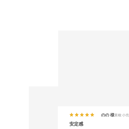
のの
業種:
小
安定感