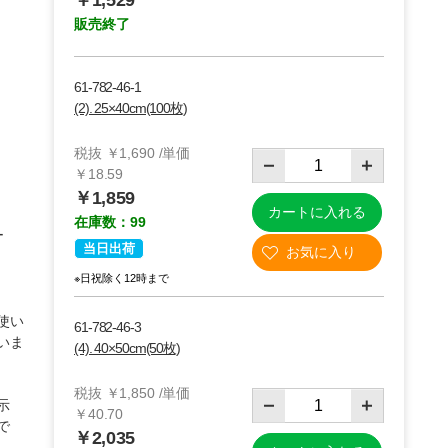
￥1,529
販売終了
61-782-46-1
(2). 25×40cm(100枚)
税抜 ￥1,690 /単価
￥18.59
￥1,859
カートに入れる
在庫数：99
ー
当日出荷
※日祝除く12時まで
使い
61-782-46-3
いま
(4). 40×50cm(50枚)
税抜 ￥1,850 /単価
示
￥40.70
で
￥2,035