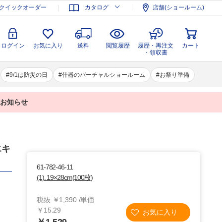
登録
ログイン
お気に入り
送料
閲覧履歴
履歴・再注文
クイックオーダー
カタログ
店舗(ショールーム)
カート
・領収書
ログイン
お気に入り
送料
閲覧履歴
履歴・再注文
カート
・領収書
9/1は防災の日
什器のバーチャルショールーム
お祭り準備
業のお知らせ
エキ
61-782-46-11
(1). 19×28cm(100枚)
税抜 ￥1,390 /単価
￥15.29