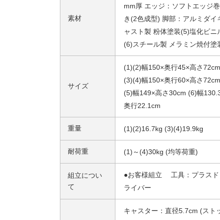
mm厚 エッジ：ソフトエッジ巻
素材
き(2色成型) 脚部：アルミダイ
ャスト製 粉体塗装(5)塩化ビニ
(6)スチール製 メラミン焼付塗
(1)(2)幅150×奥行45×高さ72c
(3)(4)幅150×奥行60×高さ72c
サイズ
(5)幅149×高さ30cm (6)幅130.
奥行22.1cm
重量
(1)(2)16.7kg (3)(4)19.9kg
耐荷重
(1)～(4)30kg (均等荷重)
●お客様組立 工具：プラスド
組立につい
て
ライバー
キャスター：直径5.7cm (スト