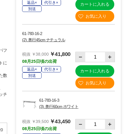
返品×
代引き×
カートに入れる
別送
61-783-16-2
(2). 奥行45cm ナチュラル
パフ
￥41,800
税抜 ￥38,000
08月25日頃の出荷
トに
返品×
代引き×
カートに入れる
た数
別送
。
(6)棚板
ッチ
61-783-16-3
(3). 奥行60cm ホワイト
￥43,450
税抜 ￥39,500
08月25日頃の出荷
0