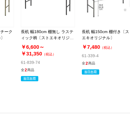
し チーク
長机 幅180cm 棚無し ラステ
長机 幅150cm 棚付き〔ス
ル〕
ィック柄〔ストエキオリジナ
エキオリジナル〕
ル〕
￥6,600～
￥7,480
（税込）
￥31,350
（税込）
61-339-4
61-839-74
2
全
商品
2
全
商品