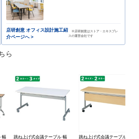
店研創意 オフィス設計施工紹
※店研創意はストア・エキスプレ
介ページへ >
スの運営会社です
ちら
 幅
跳ね上げ式会議テーブル 幅
跳ね上げ式会議テーブル 幅