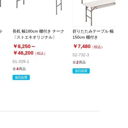
ト
長机 幅180cm 棚付き チーク
折りたたみテーブル 幅
〔ストエキオリジナル〕
150cm 棚付き
￥8,250～
￥7,480
（税込）
￥46,200
（税込）
52-732-3
61-339-1
2
全
商品
4
全
商品