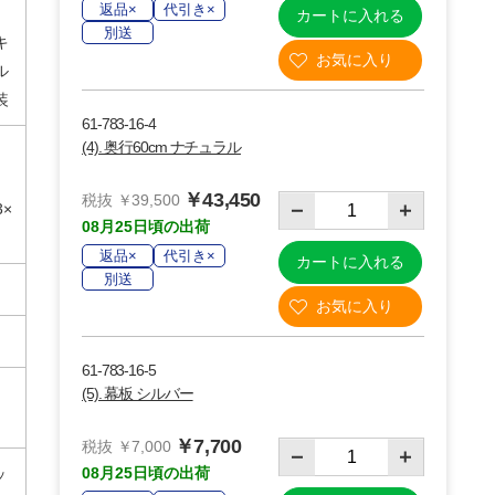
返品×
代引き×
カートに入れる
別送
キ
ル
装
61-783-16-4
(4). 奥行60cm ナチュラル
m
m
￥43,450
税抜 ￥39,500
3×
08月25日頃の出荷
返品×
代引き×
カートに入れる
別送
61-783-16-5
(5). 幕板 シルバー
￥7,700
税抜 ￥7,000
08月25日頃の出荷
ッ