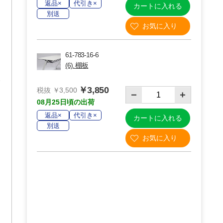
返品×
代引き×
カートに入れる
別送
り
61-783-16-6
(6). 棚板
￥3,850
税抜 ￥3,500
08月25日頃の出荷
返品×
代引き×
カートに入れる
別送