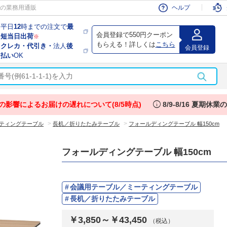
会員
の業務用通販
ヘルプ
平日
12
時までの注文で
最
会員登録で550円クーポン
短当日出荷
※
もらえる！詳しくは
こちら
クレカ・代引き・
法人
後
会員登録
払い
OK
info
の影響によるお届けの遅れについて(8/5時点)
8/9-8/16 夏期休
>
>
ティングテーブル
長机／折りたたみテーブル
フォールディングテーブル 幅150cm
フォールディングテーブル 幅150cm
会議用テーブル／ミーティングテーブル
長机／折りたたみテーブル
￥3,850～￥43,450
（税込）