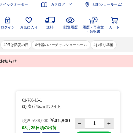
登録
ログイン
お気に入り
送料
閲覧履歴
履歴・再注文
クイックオーダー
カタログ
店舗(ショールーム)
カート
・領収書
ログイン
お気に入り
送料
閲覧履歴
履歴・再注文
カート
・領収書
9/1は防災の日
什器のバーチャルショールーム
お祭り準備
業のお知らせ
61-783-16-1
(1). 奥行45cm ホワイト
￥41,800
税抜 ￥38,000
08月25日頃の出荷