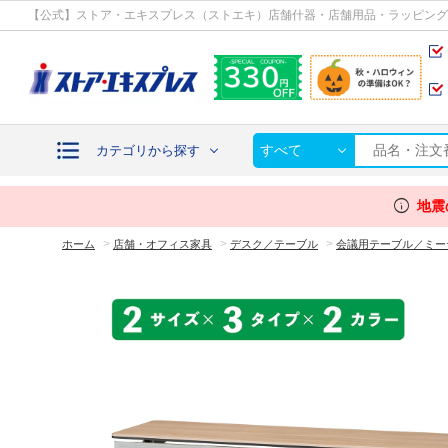
カテゴリから探す
【公式】ストア・エキスプレス（ストエキ）店舗什器・店舗用品・ラッピング
すべて
カテゴリから探す
info
地震
>
>
>
ホーム
店舗・オフィス家具
デスク／テーブル
会議用テーブル／ミー