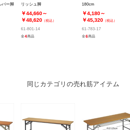
ルバー脚
リッシュ脚
180cm
￥44,660～
￥4,180～
￥48,620
￥45,320
（税込）
（税込）
61-801-14
61-783-17
4
6
全
商品
全
商品
同じカテゴリの売れ筋アイテム