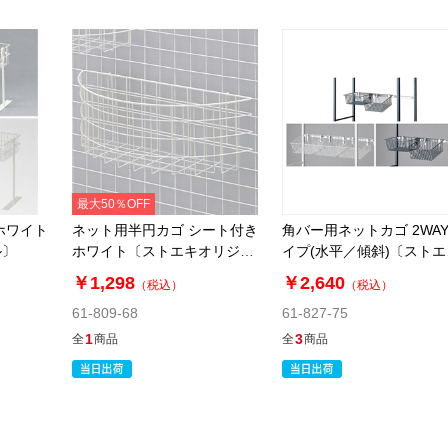
最大50％OFF
ホワイト
ネット用半円カゴ シート付き
角バー用ネットカゴ 2WA
ル〕
ホワイト〔ストエキオリジナ
イプ(水平／傾斜)〔ストエ
ル〕
オリジナル〕
￥1,298
￥2,640
（税込）
（税込）
61-809-68
61-827-75
1
3
全
商品
全
商品