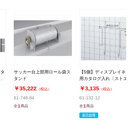
Yタ
サッカー台上部用ロール袋ス
【5個】ディスプレイネット
キ
タンド
用カタログ入れ〔ストエキオ
リジナル〕 A4用
￥35,222
￥3,135
（税込）
（税込）
61-748-84
61-132-12
1
1
全
商品
全
商品