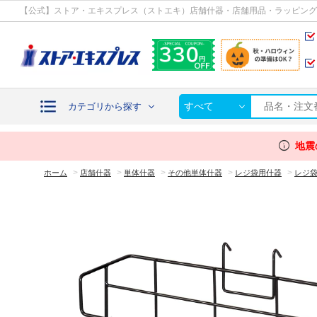
カテゴリから探す
【公式】ストア・エキスプレス（ストエキ）店舗什器・店舗用品・ラッピング
すべて
カテゴリから探す
info
地震
>
>
>
>
>
ホーム
店舗什器
単体什器
その他単体什器
レジ袋用什器
レジ