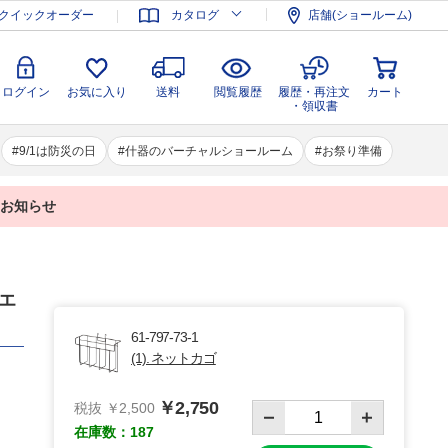
登録
ログイン
お気に入り
送料
閲覧履歴
履歴・再注文
クイックオーダー
カタログ
店舗(ショールーム)
カート
・領収書
ログイン
お気に入り
送料
閲覧履歴
履歴・再注文
カート
・領収書
9/1は防災の日
什器のバーチャルショールーム
お祭り準備
業のお知らせ
エ
61-797-73-1
(1). ネットカゴ
￥2,750
税抜 ￥2,500
在庫数：187