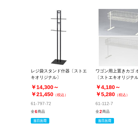
レジ袋スタンド什器〔ストエ
ワゴン用上置きカゴ 
キオリジナル〕
〔ストエキオリジナ
￥14,300～
￥4,180～
￥21,450
￥5,280
（税込）
（税込）
61-797-72
61-112-7
6
2
全
商品
全
商品