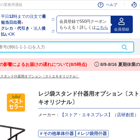
会員
の業務用通販
ヘルプ
平日
12
時までの注文で
最
会員登録で550円クーポン
短当日出荷
※
もらえる！詳しくは
こちら
クレカ・代引き・
法人
後
会員登録
払い
OK
info
の影響によるお届けの遅れについて(8/5時点)
8/9-8/16 夏期休
袋スタンド什器用オプション〔ストエキオリジナル〕
レジ袋スタンド什器用オプション〔スト
キオリジナル〕
メーカー：
【ストア・エキスプレス】（店研創意）
その他単体什器
レジ袋用什器