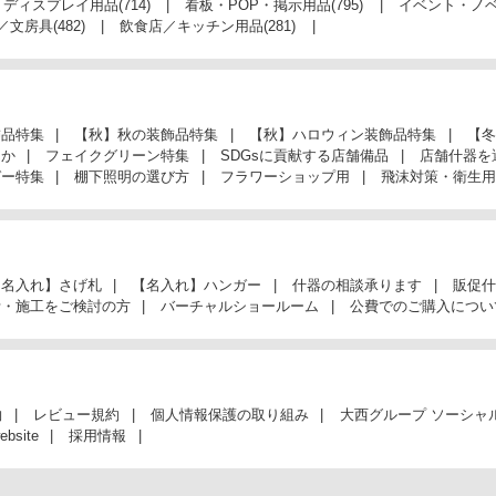
・ディスプレイ用品
(714)
看板・POP・掲示用品
(795)
イベント・ノ
／文房具
(482)
飲食店／キッチン用品
(281)
飾品特集
【秋】秋の装飾品特集
【秋】ハロウィン装飾品特集
【冬
んか
フェイクグリーン特集
SDGsに貢献する店舗備品
店舗什器を
ガー特集
棚下照明の選び方
フラワーショップ用
飛沫対策・衛生用
【名入れ】さげ札
【名入れ】ハンガー
什器の相談承ります
販促什
計・施工をご検討の方
バーチャルショールーム
公費でのご購入につい
約
レビュー規約
個人情報保護の取り組み
大西グループ ソーシャ
ebsite
採用情報