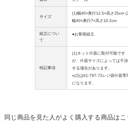
(1)幅40×奥行12.5×高さ25cm (
サイズ
幅40×奥行7×高さ10.2cm
組立につい
●お客様組立
て
(1)ネット什器に取付可能です
が、什器サイズによっては干渉
特記事項
する場合があります。
※(2)は61-797-72レジ袋什器専
になります。
同じ商品を見た人がよく購入する商品はこ