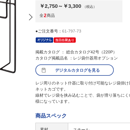
￥2,750～￥3,300
（税込）
全
2
商品
●ご注文番号：
61-797-73
当日出荷あり
掲載カタログ ： 総合カタログ42号（220P）
カタログ掲載品名 ：レジ袋什器用オプション
デジタルカタログを見る
レジ周りのネット什器に取り付け可能なレジ袋掛け
(2)袋押さえフレーム
ネットカゴです。
線材でレジ袋を挟み込むことで、袋が滑り落ちにく
様になっています。
商品スペック
素材
スチール