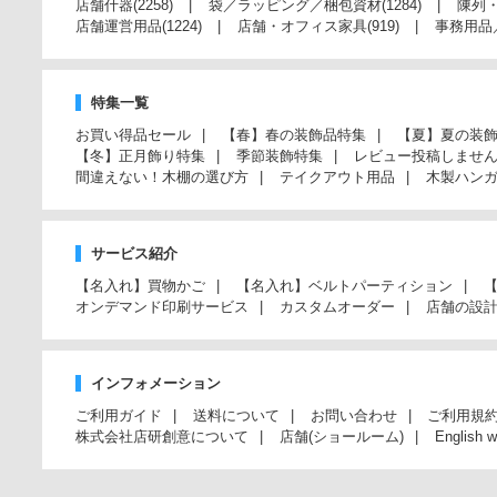
店舗什器
(2258)
袋／ラッピング／梱包資材
(1284)
陳列
店舗運営用品
(1224)
店舗・オフィス家具
(919)
事務用品
特集一覧
お買い得品セール
【春】春の装飾品特集
【夏】夏の装
【冬】正月飾り特集
季節装飾特集
レビュー投稿しませ
間違えない！木棚の選び方
テイクアウト用品
木製ハン
サービス紹介
【名入れ】買物かご
【名入れ】ベルトパーティション
オンデマンド印刷サービス
カスタムオーダー
店舗の設
インフォメーション
ご利用ガイド
送料について
お問い合わせ
ご利用規
株式会社店研創意について
店舗(ショールーム)
English w