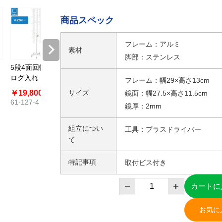
商品スペック
フレーム：アルミ
素材
脚部：ステンレス
5段4面回転カタ
2列4面回転カー
回転6面メガネ什
4段6面
ログ入れ〔スト
ド入れホワイト
器
カード立
フレーム：幅29×高さ13cm
エキオリジナ
〔ストエキオリ
イト〔ス
￥19,800
サイズ
￥24,200
￥330～
￥10,45
鏡面：幅27.5×高さ11.5cm
ル〕 5本脚
ジナル〕
オリジナ
61-127-4
61-818-81
61-127-
￥23,100
鏡厚：2mm
61-797-93
組立につい
工具：プラスドライバー
て
特記事項
取付ビス付き
カートに