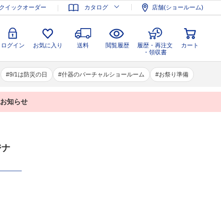
登録
ログイン
お気に入り
送料
閲覧履歴
履歴・再注文
クイックオーダー
カタログ
店舗(ショールーム)
カート
・領収書
ログイン
お気に入り
送料
閲覧履歴
履歴・再注文
カート
・領収書
9/1は防災の日
什器のバーチャルショールーム
お祭り準備
業のお知らせ
ジナ