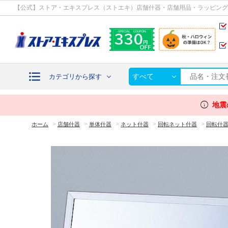
カテゴリから探す
【公式】ストア・エキスプレス（ストエキ）店舗什器・店舗用品・ラッピング
すべて
カテゴリから探す
info
地震
>
>
>
>
>
ホーム
店舗什器
単体什器
ネット什器
回転ネット什器
回転什器