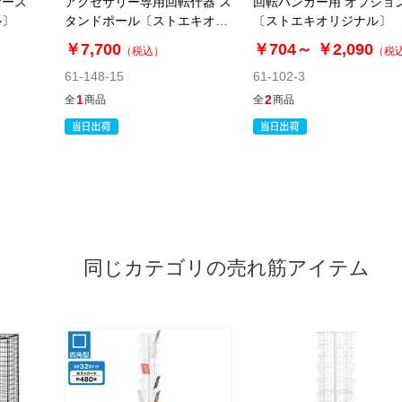
ケース
アクセサリー専用回転什器 ス
回転ハンガー用 オプショ
ル〕
タンドポール〔ストエキオリ
〔ストエキオリジナル〕
ジナル〕 ホワイト
￥7,700
￥704～
￥2,090
（税込）
（税
61-148-15
61-102-3
1
2
全
商品
全
商品
同じカテゴリの売れ筋アイテム