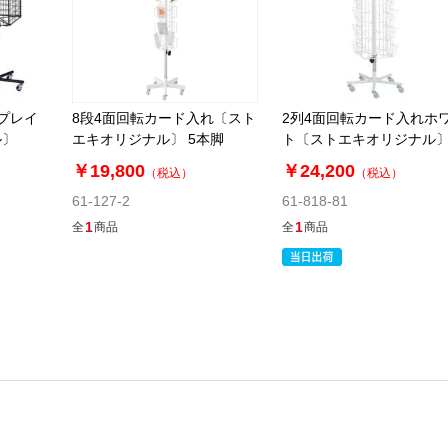
プレイ
8段4面回転カード入れ〔スト
2列4面回転カード入れホ
ル〕
エキオリジナル〕 5本脚
ト〔ストエキオリジナル
￥19,800
￥24,200
（税込）
（税込）
61-127-2
61-818-81
1
1
全
商品
全
商品