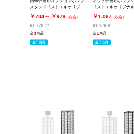
回転什器用オプションポップ
ネット什器用ポップ
スタンド〔ストエキオリジナ
〔ストエキオリジナ
ル〕
￥704～
￥979
￥1,067
（税込）
（税込）
61-778-74
61-126-9
3
1
全
商品
全
商品