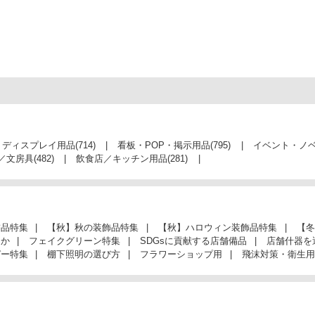
・ディスプレイ用品
(714)
看板・POP・掲示用品
(795)
イベント・ノ
／文房具
(482)
飲食店／キッチン用品
(281)
飾品特集
【秋】秋の装飾品特集
【秋】ハロウィン装飾品特集
【冬
んか
フェイクグリーン特集
SDGsに貢献する店舗備品
店舗什器を
ガー特集
棚下照明の選び方
フラワーショップ用
飛沫対策・衛生用