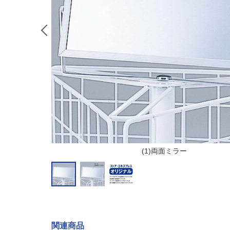
(1)両面ミラー
販
関連商品