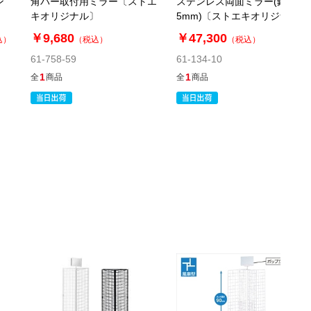
ン
角バー取付用ミラー〔ストエ
ステンレス両面ミラー(鏡厚
キオリジナル〕
5mm)〔ストエキオリジナ
ル〕
￥9,680
￥47,300
込）
（税込）
（税込）
61-758-59
61-134-10
1
1
全
商品
全
商品