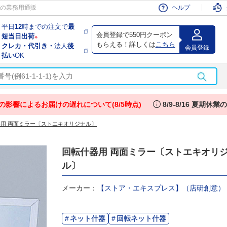
会員
の業務用通販
ヘルプ
平日
12
時までの注文で
最
会員登録で550円クーポン
短当日出荷
※
もらえる！詳しくは
こちら
クレカ・代引き・
法人
後
会員登録
払い
OK
info
の影響によるお届けの遅れについて(8/5時点)
8/9-8/16 夏期休
用 両面ミラー〔ストエキオリジナル〕
回転什器用 両面ミラー〔ストエキオリ
ル〕
メーカー：
【ストア・エキスプレス】（店研創意）
ネット什器
回転ネット什器