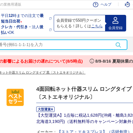
会員
の業務用通販
ヘルプ
平日
12
時までの注文で
最
会員登録で550円クーポン
短当日出荷
※
もらえる！詳しくは
こちら
クレカ・代引き・
法人
後
会員登録
払い
OK
info
の影響によるお届けの遅れについて(8/5時点)
8/9-8/16 夏期休
ネット什器スリム ロングタイプ 黒〔ストエキオリジナル〕
4面回転ネット什器スリム ロングタイプ
〔ストエキオリジナル〕
大型運賃A
【大型運賃A】1点毎に税込1,628円(沖縄・離島3,8
北海道3,190円)（送料無料等のキャンペーン対象外
メーカー：
【ストア・エキスプレス】（店研創意）