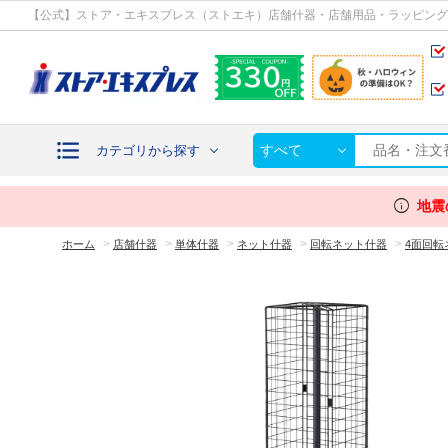
カテゴリから探す
【公式】ストア・エキスプレス（ストエキ）店舗什器・店舗用品・ラッピング
すべて
カテゴリから探す
info
地震
>
>
>
>
>
ホーム
店舗什器
単体什器
ネット什器
回転ネット什器
4面回転