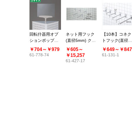
回転什器用オプ
ネット用フック
【10本】コネク
ションポップス
(直径5mm) クロ
トフック(直径
タンド〔ストエ
ーム〔ストエキ
6mm)
￥704～
￥979
￥605～
￥649～
￥847
キオリジナル〕
オリジナル〕
61-778-74
61-131-1
￥15,257
61-427-17