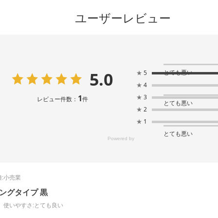
ユーザーレビュー
5.0
とても悪い
★
5
★
4
1
★
3
レビュー件数：
件
とても悪い
★
2
★
1
とても悪い
:
小売業
ングタイプ 黒
使いやすさ
:とても良い