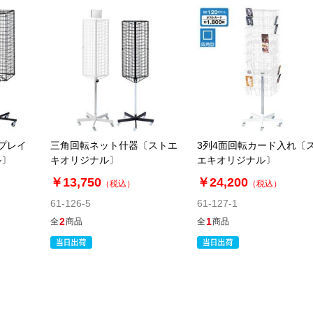
プレイ
三角回転ネット什器〔ストエ
3列4面回転カード入れ〔
ル〕
キオリジナル〕
エキオリジナル〕
￥13,750
￥24,200
（税込）
（税込）
61-126-5
61-127-1
2
1
全
商品
全
商品