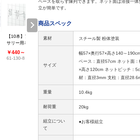
ペースを取らず陳列できます。ネット面は溶接一体
立が簡単です。
商品スペック
【10本】アクセ
ネット用フック
ネット用フック
【10本
素材
スチール製 粉体塗装
サリー用ネット
(直径5mm) 白
(直径5mm) 黒
ネットフ
フック(直径
〔ストエキオリ
〔ストエキオリ
￥440～
￥528
￥594～
￥594～
￥231
幅57×奥行57×高さ140～190c
3mm)〔ストエキ
ジナル〕
ジナル〕
61-130-8
61-131-7
￥13,167
￥13,167
ベース：直径57cm ネット面：
オリジナル〕
61-427-18
61-806-37
サイズ
×高さ120cm ネットピッチ：5c
材：直径3mm 支柱：直径28.6
重量
10.4kg
耐荷重
20kg
組立につい
●お客様組立
て