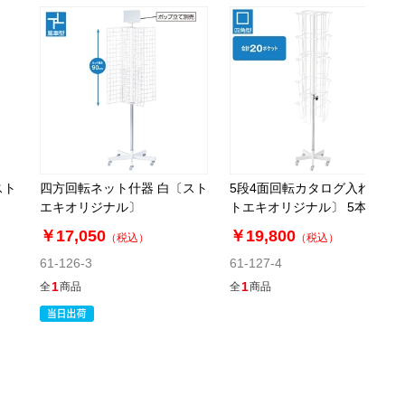
スト
四方回転ネット什器 白〔スト
5段4面回転カタログ入れ〔ス
エキオリジナル〕
トエキオリジナル〕 5本脚
￥17,050
￥19,800
（税込）
（税込）
61-126-3
61-127-4
1
1
全
商品
全
商品