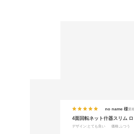
no name
業種
4面回転ネット什器スリム ロ
デザイン
:とても良い
価格
:ふつう