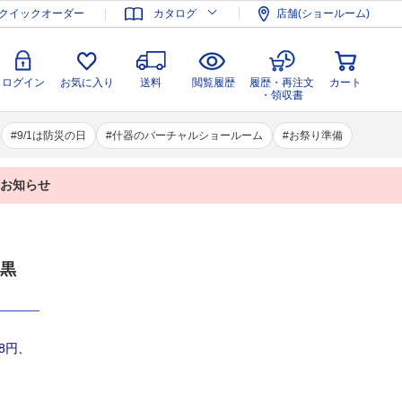
登録
ログイン
お気に入り
送料
閲覧履歴
履歴・再注文
クイックオーダー
カタログ
店舗(ショールーム)
カート
・領収書
ログイン
お気に入り
送料
閲覧履歴
履歴・再注文
カート
・領収書
9/1は防災の日
什器のバーチャルショールーム
お祭り準備
業のお知らせ
 黒
28円、
）