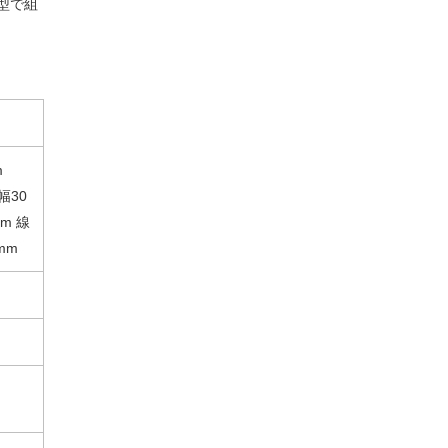
型で組
】樹脂製
ディスプレイネ
ネット用2段フッ
【10本】樹脂製
ック 白
ット用網カゴ 白
ク(直径6mm) ク
ネットフック 黒
〔ストエキオリ
ローム〔ストエ
～
￥451
￥1,540～
￥1,111～
￥231～
￥275
m
ジナル〕
キオリジナル〕
61-131-8
￥3,080
￥29,051
幅30
61-132-1
61-427-19
m 線
mm