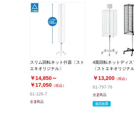
スリム回転ネット什器〔スト
4面回転ネットディス
エキオリジナル〕
〔ストエキオリジナ
￥14,850～
￥13,200
（税込）
￥17,050
（税込）
61-797-76
61-126-7
2
全
商品
3
全
商品