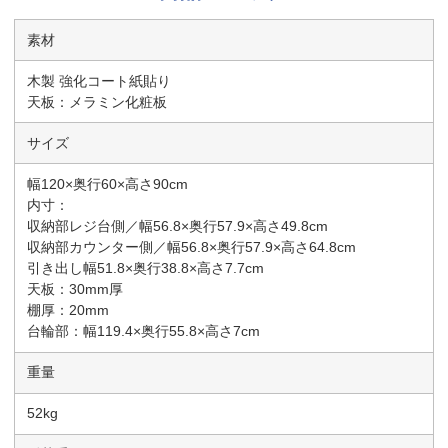
素材
木製 強化コート紙貼り
天板：メラミン化粧板
サイズ
幅120×奥行60×高さ90cm
内寸：
収納部レジ台側／幅56.8×奥行57.9×高さ49.8cm
収納部カウンター側／幅56.8×奥行57.9×高さ64.8cm
引き出し幅51.8×奥行38.8×高さ7.7cm
天板：30mm厚
棚厚：20mm
台輪部：幅119.4×奥行55.8×高さ7cm
重量
52kg