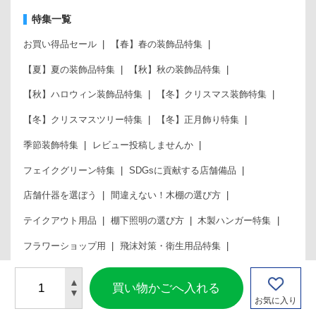
特集一覧
お買い得品セール
【春】春の装飾品特集
【夏】夏の装飾品特集
【秋】秋の装飾品特集
【秋】ハロウィン装飾品特集
【冬】クリスマス装飾特集
【冬】クリスマスツリー特集
【冬】正月飾り特集
季節装飾特集
レビュー投稿しませんか
フェイクグリーン特集
SDGsに貢献する店舗備品
店舗什器を選ぼう
間違えない！木棚の選び方
テイクアウト用品
棚下照明の選び方
木製ハンガー特集
フラワーショップ用
飛沫対策・衛生用品特集
ストエキコラム
ストエキサイト改善委員会
お気に入り