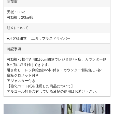
耐荷重
天板：60kg
可動棚：20kg/段
組立について
●お客様組立 工具：プラスドライバー
特記事項
可動棚×3枚付き 棚は6cm間隔でレジ台側7ヶ所、カウンター側
9ヶ所に取り付けできます。
引き出し：レジ側錠(鍵×2本)付き・カウンター側錠無し×各1
底板グロメット付き
アジャスター付き
【強化コート紙を使用した商品について】
アルコール類を含有している液剤の使用はお避け下さい。