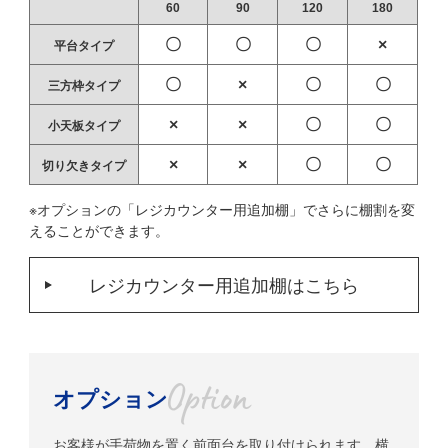
60
90
120
180
〇
〇
〇
×
平台タイプ
〇
×
〇
〇
三方枠タイプ
×
×
〇
〇
小天板タイプ
×
×
〇
〇
切り欠きタイプ
※オプションの「レジカウンター用追加棚」でさらに棚割を変
えることができます。
レジカウンター用追加棚はこちら
オプション
お客様が手荷物を置く前面台を取り付けられます。
横