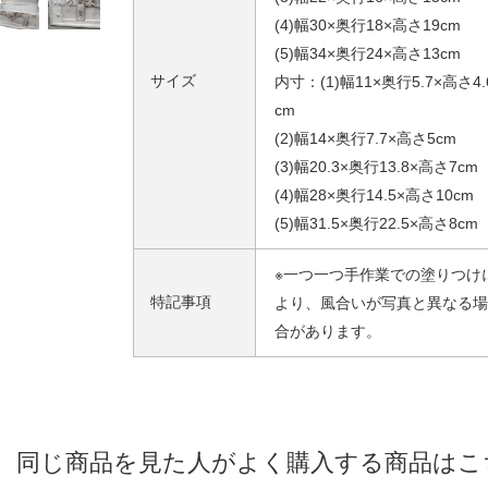
(4)幅30×奥行18×高さ19cm
(5)幅34×奥行24×高さ13cm
サイズ
内寸：(1)幅11×奥行5.7×高さ4.
cm
(2)幅14×奥行7.7×高さ5cm
(3)幅20.3×奥行13.8×高さ7cm
(4)幅28×奥行14.5×高さ10cm
(5)幅31.5×奥行22.5×高さ8cm
※一つ一つ手作業での塗りつけ
特記事項
より、風合いが写真と異なる場
合があります。
同じ商品を見た人がよく購入する商品はこ