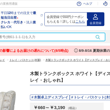
会員
の業務用通販
ヘルプ
平日
12
時までの注文で
最
会員登録で550円クーポン
短当日出荷
※
もらえる！詳しくは
こちら
クレカ・代引き・
法人
後
会員登録
払い
OK
info
の影響によるお届けの遅れについて(8/5時点)
8/9-8/16 夏期休
>
>
レイ
トレイ・バスケット(木製)
木製トランクボックス ホワイト【ディスプレイ・お
木製トランクボックス ホワイト【ディ
レイ・おしゃれ】
木製卓上ディスプレイ
トレイ・バスケット(木
￥660～￥3,190
（税込）