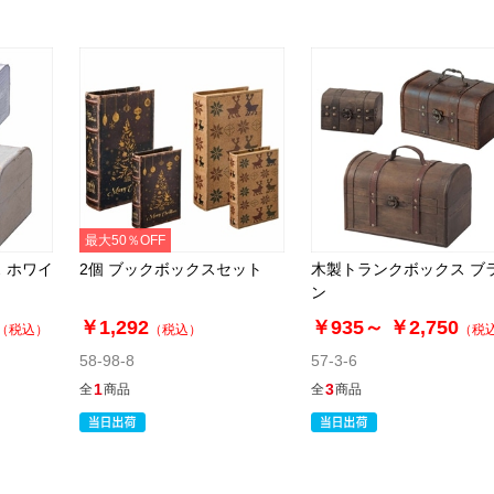
最大50％OFF
 ホワイ
2個 ブックボックスセット
木製トランクボックス ブ
ン
￥1,292
￥935～
￥2,750
（税込）
（税込）
（税
58-98-8
57-3-6
1
3
全
商品
全
商品