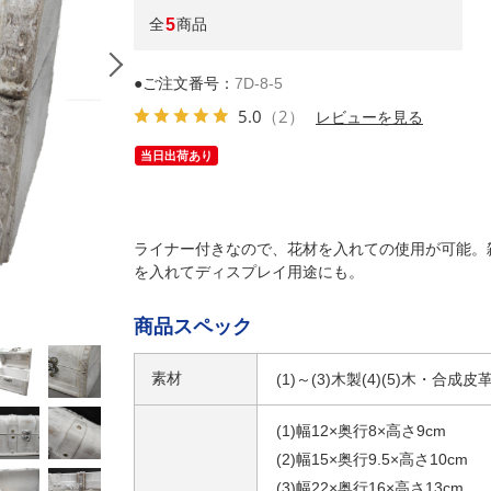
全
5
商品
●ご注文番号：
7D-8-5
5.0
（2）
レビューを見る
当日出荷あり
ライナー付きなので、花材を入れての使用が可能。
を入れてディスプレイ用途にも。
(2)S
商品スペック
素材
(1)～(3)木製(4)(5)木・合成皮
(1)幅12×奥行8×高さ9cm
(2)幅15×奥行9.5×高さ10cm
(3)幅22×奥行16×高さ13cm