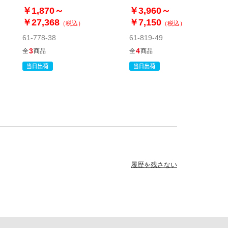
ジナル〕
￥1,870～
￥3,960～
￥27,368
￥7,150
（税込）
（税込）
61-778-38
61-819-49
3
4
全
商品
全
商品
履歴を残さない