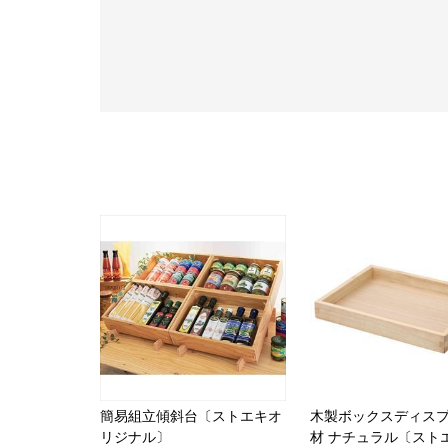
簡易組立傾斜台〔ストエキオ
木製ボックスディスプ
リジナル〕
材 ナチュラル〔スト