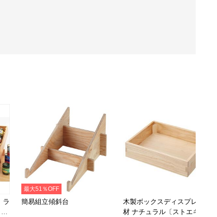
最大51％OFF
 ラ
簡易組立傾斜台
木製ボックスディスプレイ 桐
トエ
材 ナチュラル〔ストエキオリ