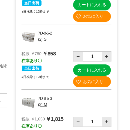
当日出荷
カートに入れる
※日祝除く12時まで
7D-8-5-2
(2). S
￥858
税抜 ￥780
在庫あり〇
雑貨
当日出荷
カートに入れる
※日祝除く12時まで
(3)M
7D-8-5-3
革
(3). M
￥1,815
税抜 ￥1,650
在庫あり〇