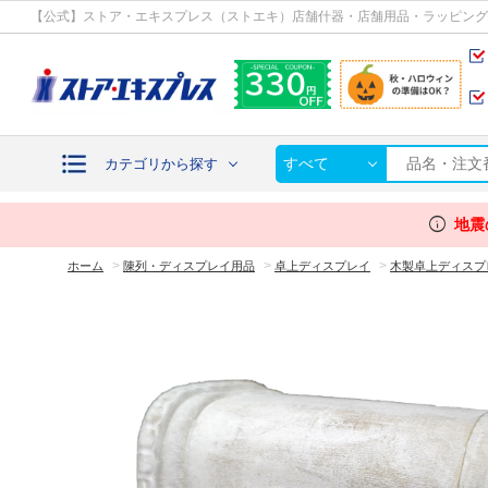
カテゴリから探す
【公式】ストア・エキスプレス（ストエキ）店舗什器・店舗用品・ラッピング
すべて
カテゴリから探す
info
地震
>
>
>
ホーム
陳列・ディスプレイ用品
卓上ディスプレイ
木製卓上ディスプ