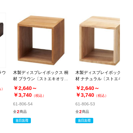
ラウ
木製ディスプレイボックス 桐
木製ディスプレイボックス 桐
材 ブラウン〔ストエキオリジ
材 ナチュラル〔ストエキオリ
ナル〕
ジナル〕
￥2,640～
￥2,640～
込）
￥3,740
￥3,740
（税込）
（税込）
61-806-54
61-806-53
2
2
全
商品
全
商品