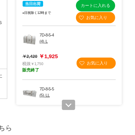
当日出荷
カートに入れる
※日祝除く12時まで
6
7D-8-5-4
(4). L
￥1,925
￥2,420
税抜
￥1,750
販売終了
に
7D-8-5-5
(5). LL
￥3,190
税抜 ￥2,900
在庫あり〇
当日出荷
ちら
カートに入れる
※日祝除く12時まで