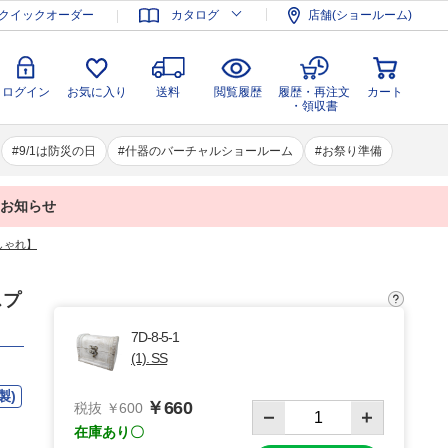
登録
ログイン
お気に入り
送料
閲覧履歴
履歴・再注文
クイックオーダー
カタログ
店舗(ショールーム)
カート
・領収書
ログイン
お気に入り
送料
閲覧履歴
履歴・再注文
カート
・領収書
9/1は防災の日
什器のバーチャルショールーム
お祭り準備
業のお知らせ
しゃれ】
スプ
7D-8-5-1
(1). SS
製)
￥660
税抜 ￥600
在庫あり〇