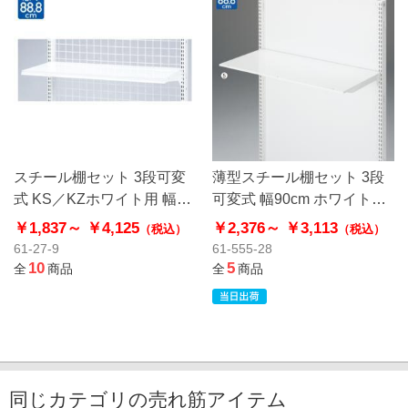
スチール棚セット 3段可変
薄型スチール棚セット 3段
式 KS／KZホワイト用 幅
可変式 幅90cm ホワイト
90cmタイプ
〔ストエキオリジナル〕
￥1,837～
￥4,125
￥2,376～
￥3,113
（税込）
（税込）
61-27-9
61-555-28
10
5
全
商品
全
商品
同じカテゴリの売れ筋アイテム