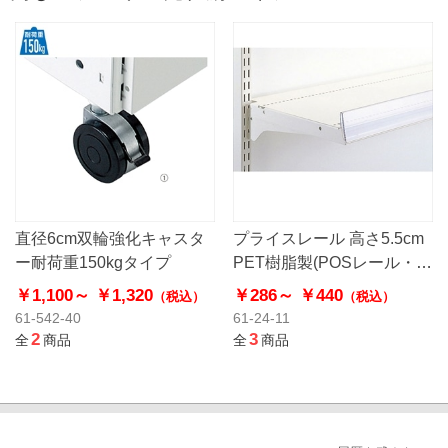
直径6cm双輪強化キャスタ
プライスレール 高さ5.5cm
ー耐荷重150kgタイプ
PET樹脂製(POSレール・棚
用こぼれ止め)
￥1,100～
￥1,320
￥286～
￥440
（税込）
（税込）
61-542-40
61-24-11
2
3
全
商品
全
商品