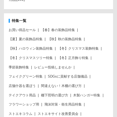
特集一覧
お買い得品セール
【春】春の装飾品特集
【夏】夏の装飾品特集
【秋】秋の装飾品特集
【秋】ハロウィン装飾品特集
【冬】クリスマス装飾特集
【冬】クリスマスツリー特集
【冬】正月飾り特集
季節装飾特集
レビュー投稿しませんか
フェイクグリーン特集
SDGsに貢献する店舗備品
店舗什器を選ぼう
間違えない！木棚の選び方
テイクアウト用品
棚下照明の選び方
木製ハンガー特集
フラワーショップ用
飛沫対策・衛生用品特集
ストエキコラム
ストエキサイト改善委員会