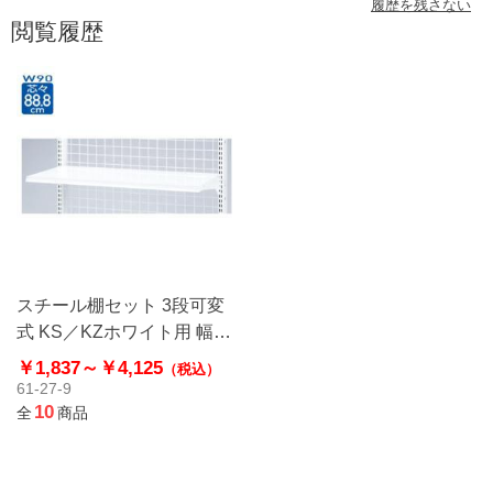
履歴を残さない
閲覧履歴
スチール棚セット 3段可変
式 KS／KZホワイト用 幅
90cmタイプ
￥1,837～
￥4,125
（税込）
61-27-9
10
全
商品