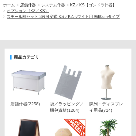
ホーム
>
店舗什器
>
システム什器
>
KZ／KS【ゴンドラ什器】
>
オプション（KZ／KS）
>
スチール棚セット 3段可変式 KS／KZホワイト用 幅90cmタイプ
商品カテゴリ
店舗什器
(2258)
袋／ラッピング／
陳列・ディスプレ
梱包資材
(1284)
イ用品
(714)