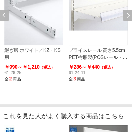
継ぎ脚 ホワイト／KZ・KS
プライスレール 高さ5.5cm
用
PET樹脂製(POSレール・棚
用こぼれ止め)
￥990～
￥1,210
￥286～
￥440
（税込）
（税込）
61-28-25
61-24-11
2
3
全
商品
全
商品
これを見た人がよく購入する商品はこちら