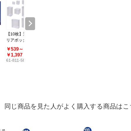
【10枚】透明ク
【10枚】ギフト
リアボックス
ボックス エンジ
PETクリアケー
￥539～
￥880～
ス ワンタッチ組
￥1,397
￥2,293
立式〔ストエキ
61-811-58
61-285-6
オリジナル〕
同じ商品を見た人がよく購入する商品はこ