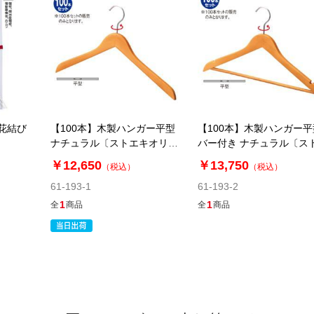
白花結び
【100本】木製ハンガー平型
【100本】木製ハンガー平
ナチュラル〔ストエキオリジ
バー付き ナチュラル〔ス
ナル〕
キオリジナル〕
￥12,650
￥13,750
（税込）
（税込）
61-193-1
61-193-2
1
1
全
商品
全
商品