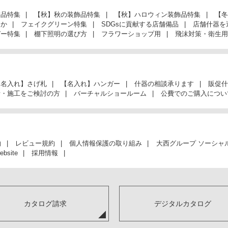
飾品特集
【秋】秋の装飾品特集
【秋】ハロウィン装飾品特集
【冬
んか
フェイクグリーン特集
SDGsに貢献する店舗備品
店舗什器を
ガー特集
棚下照明の選び方
フラワーショップ用
飛沫対策・衛生用
【名入れ】さげ札
【名入れ】ハンガー
什器の相談承ります
販促什
計・施工をご検討の方
バーチャルショールーム
公費でのご購入につい
約
レビュー規約
個人情報保護の取り組み
大西グループ ソーシャ
ebsite
採用情報
カタログ請求
デジタルカタログ