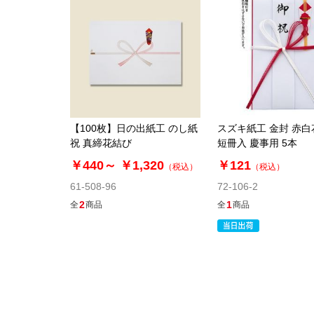
【100枚】日の出紙工 のし紙
スズキ紙工 金封 赤
祝 真締花結び
短冊入 慶事用 5本
￥440～
￥1,320
￥121
（税込）
（税込）
61-508-96
72-106-2
2
1
全
商品
全
商品