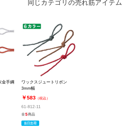
同じカテゴリの売れ筋アイテム
衣金手綱
ワックスジュートリボン
3mm幅
￥583
（税込）
61-812-11
5
全
商品