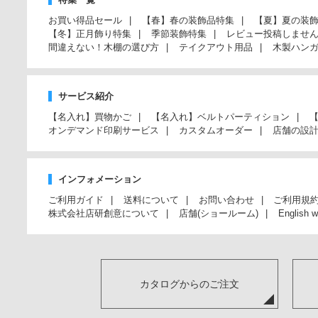
お買い得品セール
【春】春の装飾品特集
【夏】夏の装
【冬】正月飾り特集
季節装飾特集
レビュー投稿しませ
間違えない！木棚の選び方
テイクアウト用品
木製ハン
サービス紹介
【名入れ】買物かご
【名入れ】ベルトパーティション
オンデマンド印刷サービス
カスタムオーダー
店舗の設
インフォメーション
ご利用ガイド
送料について
お問い合わせ
ご利用規
株式会社店研創意について
店舗(ショールーム)
English w
カタログからのご注文