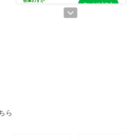
在庫わずか
カートに入れる
当日出荷
※日祝除く12時まで
61-279-6-8
(8). 金(100本)
税抜 ￥235 /単価￥2.58
￥258
在庫あり〇
カートに入れる
当日出荷
※日祝除く12時まで
ちら