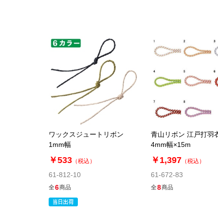
ワックスジュートリボン
青山リボン 江戸打羽
1mm幅
4mm幅×15m
￥533
￥1,397
（税込）
（税込）
61-812-10
61-672-83
6
8
全
商品
全
商品