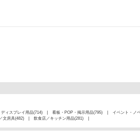
・ディスプレイ用品
(714)
看板・POP・掲示用品
(795)
イベント・ノ
／文房具
(482)
飲食店／キッチン用品
(281)