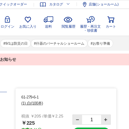
登録
ログイン
お気に入り
送料
閲覧履歴
履歴・再注文
クイックオーダー
カタログ
店舗(ショールーム)
カート
・領収書
ログイン
お気に入り
送料
閲覧履歴
履歴・再注文
カート
・領収書
9/1は防災の日
什器のバーチャルショールーム
お祭り準備
業のお知らせ
61-279-6-1
(1). 白(100本)
税抜 ￥205 /単価￥2.25
￥225