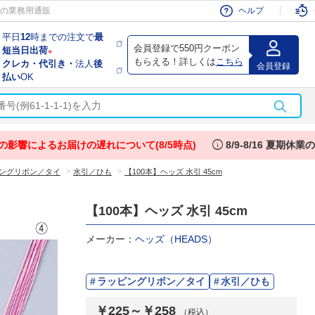
会員
の業務用通販
ヘルプ
平日
12
時までの注文で
最
会員登録で550円クーポン
短当日出荷
※
もらえる！詳しくは
こちら
クレカ・代引き・
法人
後
会員登録
払い
OK
info
の影響によるお届けの遅れについて(8/5時点)
8/9-8/16 夏期休
>
>
ングリボン／タイ
水引／ひも
【100本】ヘッズ 水引 45cm
【100本】ヘッズ 水引 45cm
メーカー：
ヘッズ（HEADS）
ラッピングリボン／タイ
水引／ひも
￥225～￥258
（税込）