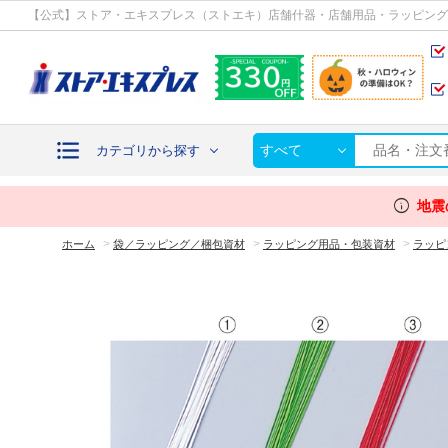
カテゴリから探す
【公式】ストア・エキスプレス（ストエキ）店舗什器・店舗用品・ラッピング
すべて
カテゴリから探す
info
地震
>
>
>
ホーム
袋／ラッピング／梱包資材
ラッピング用品・包装資材
ラッピ