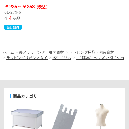
￥225～
￥258
（税込）
61-279-6
4
全
商品
ホーム
>
袋／ラッピング／梱包資材
>
ラッピング用品・包装資材
>
ラッピングリボン／タイ
>
水引／ひも
>
【100本】ヘッズ 水引 45cm
商品カテゴリ