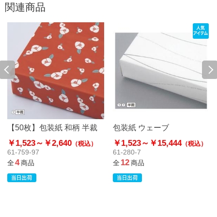
関連商品
【50枚】包装紙 和柄 半裁
包装紙 ウェーブ
￥1,523～
￥2,640
￥1,523～
￥15,444
（税込）
（税込）
61-759-97
61-280-7
4
12
全
商品
全
商品