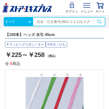
ログイン
メニュー
カート
【100本】ヘッズ 水引 45cm
ラッピングリボン／タイ
水引／ひも
￥225～￥258
（税込）
全
4
商品