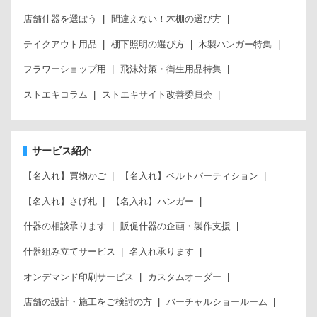
店舗什器を選ぼう
間違えない！木棚の選び方
テイクアウト用品
棚下照明の選び方
木製ハンガー特集
フラワーショップ用
飛沫対策・衛生用品特集
ストエキコラム
ストエキサイト改善委員会
サービス紹介
【名入れ】買物かご
【名入れ】ベルトパーティション
【名入れ】さげ札
【名入れ】ハンガー
什器の相談承ります
販促什器の企画・製作支援
什器組み立てサービス
名入れ承ります
オンデマンド印刷サービス
カスタムオーダー
店舗の設計・施工をご検討の方
バーチャルショールーム