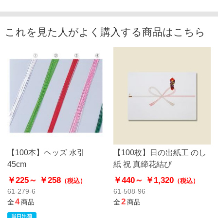
これを見た人がよく購入する商品はこちら
【100本】ヘッズ 水引
【100枚】日の出紙工 のし
45cm
紙 祝 真締花結び
￥225～
￥258
￥440～
￥1,320
（税込）
（税込）
61-279-6
61-508-96
4
2
全
商品
全
商品