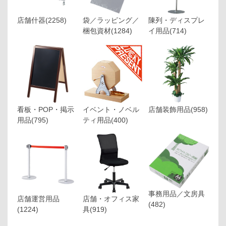
店舗什器
(2258)
袋／ラッピング／
陳列・ディスプレ
梱包資材
(1284)
イ用品
(714)
看板・POP・掲示
イベント・ノベル
店舗装飾用品
(958)
用品
(795)
ティ用品
(400)
事務用品／文房具
店舗運営用品
店舗・オフィス家
(482)
(1224)
具
(919)