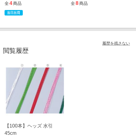
4
8
全
商品
全
商品
履歴を残さない
閲覧履歴
【100本】ヘッズ 水引
45cm