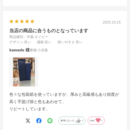
2025.10.15
当店の商品に合うものとなっています
商品種別：半裁 ネイビー
デザイン
:良い
価格
:良い
使いやすさ
:良い
kawade
業種:
小売業
色々な包装紙を使っていますが、厚みと高級感もあり頻度が
高く手提げ袋と色もあわせて、
リピートしています。
参考になった
0
Like!
0