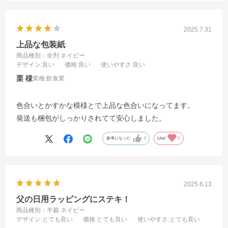
2025.7.31
上品な包装紙
商品種別：全判 ネイビー
デザイン
:良い
価格
:良い
使いやすさ
:良い
栗
業種:
飲食業
色合いとかすかな模様とで上品な色合いになってます。
発送も梱包がしっかりされてて安心しました。
参考になった
0
Like!
0
2025.6.13
父の日用ラッピングにステキ！
商品種別：半裁 ネイビー
デザイン
:とても良い
価格
:とても良い
使いやすさ
:とても良い