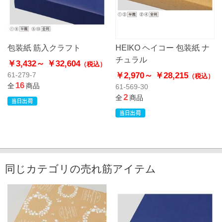
包装紙 筋入クラフト
HEIKO ヘイコー 包装紙 ナ
チュラル
￥3,432～
￥32,604
（税込）
￥2,970～
￥28,215
61-279-7
（税込）
16
全
商品
61-569-30
2
全
商品
同じカテゴリの売れ筋アイテム