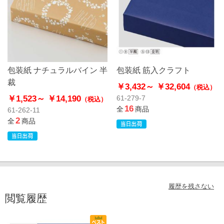
包装紙 ナチュラルバイン 半
包装紙 筋入クラフト
裁
￥3,432～
￥32,604
（税込）
￥1,523～
￥14,190
61-279-7
（税込）
16
全
商品
61-262-11
2
全
商品
履歴を残さない
閲覧履歴