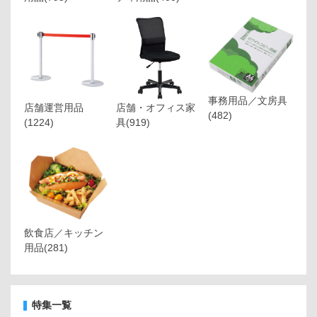
事務用品／文房具
店舗運営用品
店舗・オフィス家
(482)
(1224)
具
(919)
飲食店／キッチン
用品
(281)
特集一覧