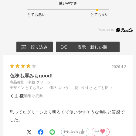
使いやすさ
とても悪い
とても良い
絞り込み
表示：新しい順
2026.4.2
色味も厚みもgood!
商品種別：半裁 グリーン
デザイン
:とても良い
価格
:ふつう
使いやすさ
:とても良い
くま
業種:
小売業
思ってたグリーンより明るくて使いやすそうな色味と質感で
した。
参考になった
0
Like!
0