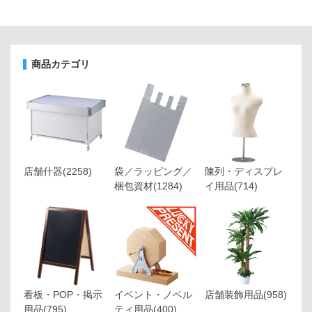
商品カテゴリ
店舗什器
(2258)
袋／ラッピング／
陳列・ディスプレ
梱包資材
(1284)
イ用品
(714)
看板・POP・掲示
イベント・ノベル
店舗装飾用品
(958)
用品
(795)
ティ用品
(400)