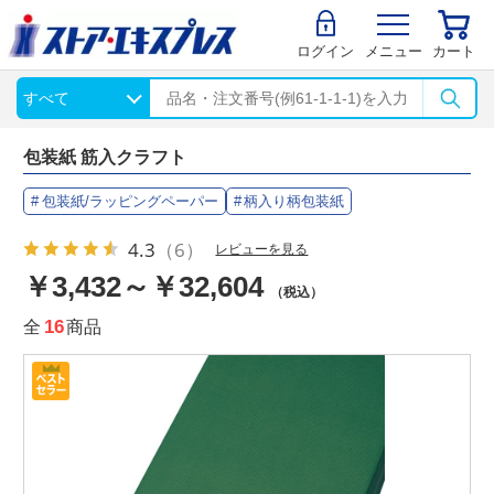
ログイン
メニュー
カート
包装紙 筋入クラフト
包装紙/ラッピングペーパー
柄入り柄包装紙
4.3
（6）
レビューを見る
￥3,432～￥32,604
（税込）
全
16
商品