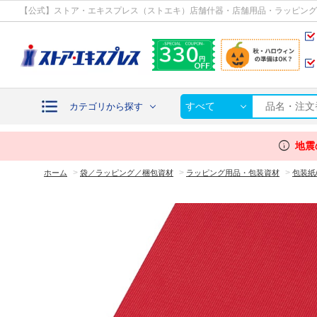
カテゴリから探す
【公式】ストア・エキスプレス（ストエキ）店舗什器・店舗用品・ラッピング
すべて
カテゴリから探す
info
地震
>
>
>
ホーム
袋／ラッピング／梱包資材
ラッピング用品・包装資材
包装紙