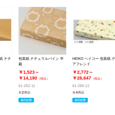
装紙 ナチ
包装紙 ナチュラルバイン 半
HEIKO ヘイコー 包装紙 
裁
アフレンド
￥1,523～
￥2,772～
￥14,190
￥26,647
（税込）
（税込）
61-262-11
61-280-12
2
4
全
商品
全
商品