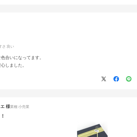
すさ
:良い
な色合いになってます。
安心しました。
リエ
業種:
小売業
キ！