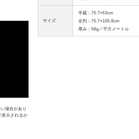
半裁：75.7×53cm
サイズ
全判：75.7×105.8cm
厚み：58g／平方メートル
ない場合があり
で表示されるか