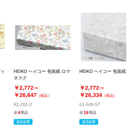
(7). 全判 グリーン(100枚)
税抜 ￥6,000 /単価
￥66.00
￥6,600
カートに入れる
在庫あり〇
当日出荷
※日祝除く12時まで
ディ
HEIKO ヘイコー 包装紙 ロマ
HEIKO ヘイコー 包装紙 雲竜
61-279-7-8
ネスク
(8). 全判 ブラウン(100枚)
￥2,772～
￥2,772～
￥26,647
￥26,334
（税込）
（税込）
税抜 ￥6,000 /単価
￥66.00
61-281-2
61-549-57
￥6,600
4
16
全
商品
全
商品
カートに入れる
08月21日頃の出荷