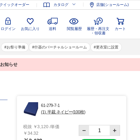
登録
ログイン
お気に入り
送料
閲覧履歴
履歴・再注文
クイックオーダー
カタログ
店舗(ショールーム)
カート
・領収書
ログイン
お気に入り
送料
閲覧履歴
履歴・再注文
カート
・領収書
お祭り準備
什器のバーチャルショールーム
更衣室に設置
業のお知らせ
61-279-7-1
(1). 半裁 ネイビー(100枚)
税抜 ￥3,120 /単価
￥34.32