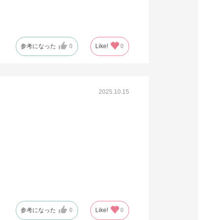
61-279-7-11
(11). 半裁 グリーン(1,000枚)
税抜 ￥29,640 /単価
参考になった
0
Like!
0
￥32.61
￥32,604
カートに入れる
08月21日頃の出荷
送料無料
別送
2025.10.15
61-279-7-12
(12). 半裁 ブラウン(1,000枚)
税抜 ￥29,640 /単価
￥32.61
￥32,604
カートに入れる
08月21日頃の出荷
送料無料
別送
参考になった
0
Like!
0