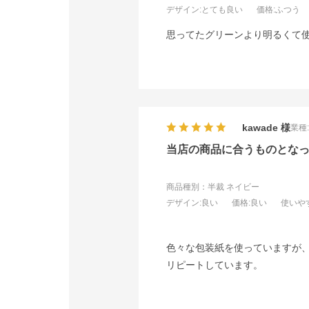
デザイン
:とても良い
価格
:ふつう
思ってたグリーンより明るくて
kawade
業種
当店の商品に合うものとな
商品種別：半裁 ネイビー
デザイン
:良い
価格
:良い
使いや
色々な包装紙を使っていますが
リピートしています。