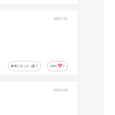
61-279-7-13
(13). 全判 ネイビー(500枚)
2025.7.31
税抜 ￥28,500 /単価
￥62.70
￥31,350
カートに入れる
08月21日頃の出荷
送料無料
別送
61-279-7-14
参考になった
0
Like!
0
(14). 全判 レッド(500枚)
税抜 ￥28,500 /単価
￥62.70
2025.6.13
￥31,350
カートに入れる
08月21日頃の出荷
送料無料
別送