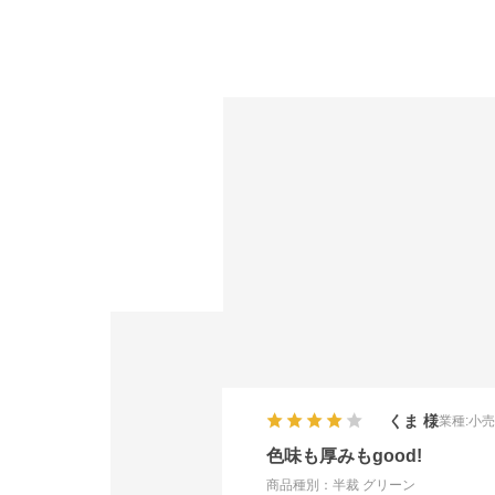
くま
業種:
小
色味も厚みもgood!
商品種別：半裁 グリーン