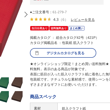
●ご注文番号：
61-279-7
4.3
（6）
レビューを見る
当日出荷あり
送料無料あり
まとめ買い
掲載カタログ ： 総合カタログ42号（421P）
カタログ掲載品名 ：包装紙 筋入クラフト
デジタルカタログを見る
★オンラインショップ限定！まとめ買い送料無料★
料無料」表示のある商品が対象です。
(1)半裁 ネイビー(100枚)
表面に筋目が入った筋入りクラフト紙に着色した無
包装紙です。ナチュラルな素材感で、使用シーンを
ずさまざまなギフトにお使いいただけます。
商品スペック
素材
筋入クラフト紙