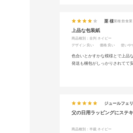
栗
業種:
飲食業
上品な包装紙
商品種別：全判 ネイビー
デザイン
:良い
価格
:良い
使いや
色合いとかすかな模様とで上品
発送も梱包がしっかりされてて
ジュールフェ
父の日用ラッピングにステ
商品種別：半裁 ネイビー