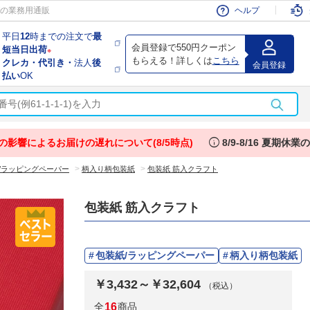
会員
の業務用通販
ヘルプ
平日
12
時までの注文で
最
会員登録で550円クーポン
短当日出荷
※
もらえる！詳しくは
こちら
クレカ・代引き・
法人
後
会員登録
払い
OK
info
の影響によるお届けの遅れについて(8/5時点)
8/9-8/16 夏期休
>
>
/ラッピングペーパー
柄入り柄包装紙
包装紙 筋入クラフト
包装紙 筋入クラフト
包装紙/ラッピングペーパー
柄入り柄包装紙
￥3,432～￥32,604
（税込）
全
16
商品