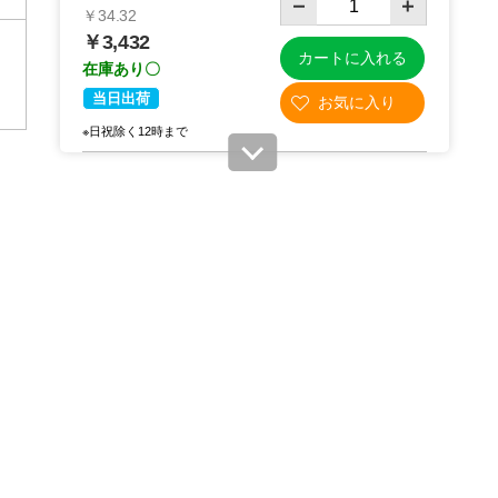
￥34.32
￥3,432
カートに入れる
在庫あり〇
当日出荷
※日祝除く12時まで
61-279-7-4
(4). 半裁 ブラウン(100枚)
税抜 ￥3,120 /単価
￥34.32
￥3,432
カートに入れる
在庫あり〇
当日出荷
※日祝除く12時まで
61-279-7-5
(5). 全判 ネイビー(100枚)