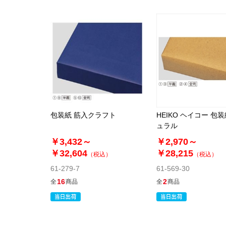
包装紙 筋入クラフト
HEIKO ヘイコー 包
ュラル
￥3,432～
￥2,970～
￥32,604
￥28,215
（税込）
（税込）
61-279-7
61-569-30
16
2
全
商品
全
商品