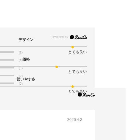
61-279-7-9
(9). 半裁 ネイビー(1,000枚)
税抜 ￥29,640 /単価
￥32.61
デザイン
￥32,604
カートに入れる
08月21日頃の出荷
とても良い
(2)
送料無料
別送
価格
(4)
(0)
とても良い
61-279-7-10
(0)
使いやすさ
(10). 半裁 レッド(1,000枚)
(0)
とても良い
税抜 ￥29,640 /単価
￥32.61
￥32,604
カートに入れる
08月21日頃の出荷
2026.4.2
送料無料
別送