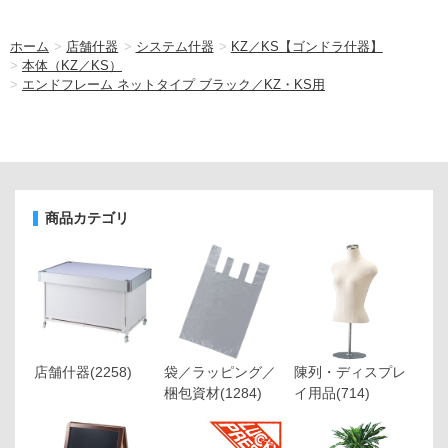
ホーム
>
店舗什器
>
システム什器
>
KZ／KS【ゴンドラ什器】
>
本体（KZ／KS）
>
エンドフレーム ネットタイプ ブラック／KZ・KS用
商品カテゴリ
店舗什器
(2258)
袋／ラッピング／
陳列・ディスプレ
梱包資材
(1284)
イ用品
(714)