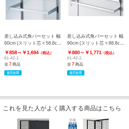
差し込み式角バーセット 幅
差し込み式角バーセット 幅
60cm (スリット芯々58.8cm
90cm (スリット芯々88.8cm
用)
用)
￥858～
￥1,694
￥880～
￥1,771
（税込）
（税込）
61-42-1
61-42-2
7
7
全
商品
全
商品
これを見た人がよく購入する商品はこちら