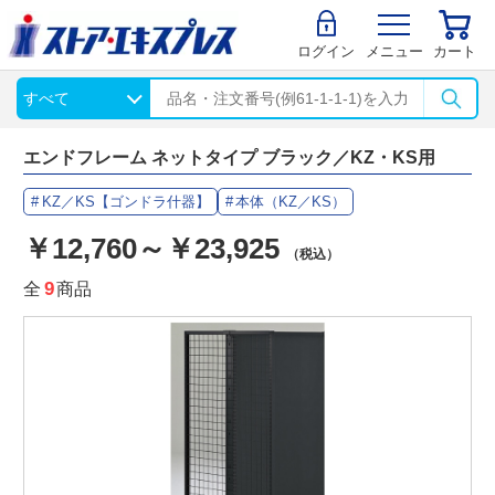
ログイン
メニュー
カート
エンドフレーム ネットタイプ ブラック／KZ・KS用
KZ／KS【ゴンドラ什器】
本体（KZ／KS）
￥12,760～￥23,925
（税込）
全
9
商品