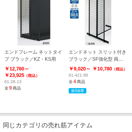
エンドフレーム ネットタイ
エンドネット スリット付き
プ ブラック／KZ・KS用
ブラック／SF強化型 両面
用〔ストエキオリジナル〕
￥12,760～
￥9,020～
￥10,780
（税込）
￥23,925
61-421-90
（税込）
4
61-28-13
全
商品
9
全
商品
同じカテゴリの売れ筋アイテム