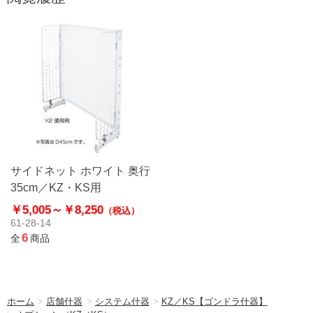
サイドネット ホワイト 奥行
35cm／KZ・KS用
￥5,005～
￥8,250
（税込）
61-28-14
6
全
商品
ホーム
>
店舗什器
>
システム什器
>
KZ／KS【ゴンドラ什器】