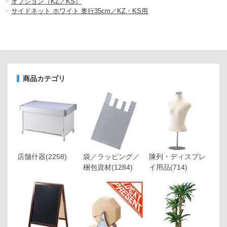
>
オプション（KZ／KS）
>
サイドネット ホワイト 奥行35cm／KZ・KS用
商品カテゴリ
店舗什器
(2258)
袋／ラッピング／
陳列・ディスプレ
梱包資材
(1284)
イ用品
(714)