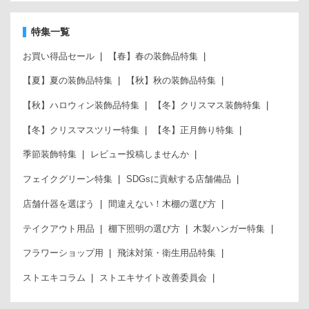
特集一覧
お買い得品セール
【春】春の装飾品特集
【夏】夏の装飾品特集
【秋】秋の装飾品特集
【秋】ハロウィン装飾品特集
【冬】クリスマス装飾特集
【冬】クリスマスツリー特集
【冬】正月飾り特集
季節装飾特集
レビュー投稿しませんか
フェイクグリーン特集
SDGsに貢献する店舗備品
店舗什器を選ぼう
間違えない！木棚の選び方
テイクアウト用品
棚下照明の選び方
木製ハンガー特集
フラワーショップ用
飛沫対策・衛生用品特集
ストエキコラム
ストエキサイト改善委員会