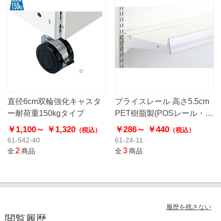
直径6cm双輪強化キャスタ
プライスレール 高さ5.5cm
ー耐荷重150kgタイプ
PET樹脂製(POSレール・棚
用こぼれ止め)
￥1,100～
￥1,320
￥286～
￥440
（税込）
（税込）
61-542-40
61-24-11
2
3
全
商品
全
商品
履歴を残さない
閲覧履歴