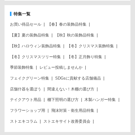
特集一覧
お買い得品セール
【春】春の装飾品特集
【夏】夏の装飾品特集
【秋】秋の装飾品特集
【秋】ハロウィン装飾品特集
【冬】クリスマス装飾特集
【冬】クリスマスツリー特集
【冬】正月飾り特集
季節装飾特集
レビュー投稿しませんか
フェイクグリーン特集
SDGsに貢献する店舗備品
店舗什器を選ぼう
間違えない！木棚の選び方
テイクアウト用品
棚下照明の選び方
木製ハンガー特集
フラワーショップ用
飛沫対策・衛生用品特集
ストエキコラム
ストエキサイト改善委員会