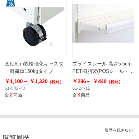
直径6cm双輪強化キャスタ
プライスレール 高さ5.5cm
ー耐荷重150kgタイプ
PET樹脂製(POSレール・棚
用こぼれ止め)
￥1,100～
￥1,320
￥286～
￥440
（税込）
（税込）
61-542-40
61-24-11
2
3
全
商品
全
商品
履歴を残さない
閲覧履歴