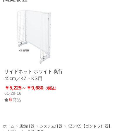
サイドネット ホワイト 奥行
45cm／KZ・KS用
￥5,225～
￥9,680
（税込）
61-28-16
6
全
商品
ホーム
>
店舗什器
>
システム什器
>
KZ／KS【ゴンドラ什器】