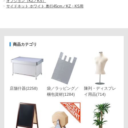
>
オプション（KZ／KS）
>
サイドネット ホワイト 奥行45cm／KZ・KS用
商品カテゴリ
店舗什器
(2258)
袋／ラッピング／
陳列・ディスプレ
梱包資材
(1284)
イ用品
(714)