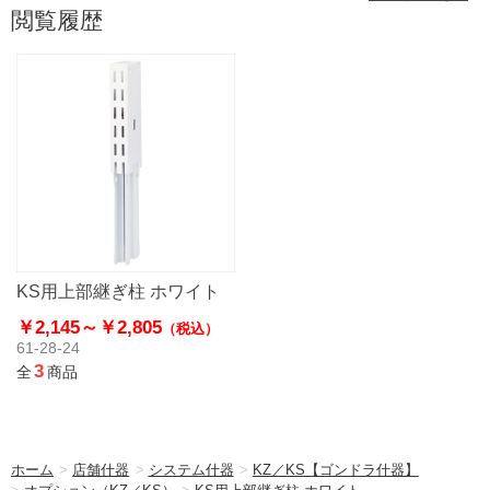
閲覧履歴
KS用上部継ぎ柱 ホワイト
￥2,145～
￥2,805
（税込）
61-28-24
3
全
商品
ホーム
>
店舗什器
>
システム什器
>
KZ／KS【ゴンドラ什器】