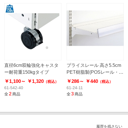
直径6cm双輪強化キャスタ
プライスレール 高さ5.5cm
ー耐荷重150kgタイプ
PET樹脂製(POSレール・棚
用こぼれ止め)
￥1,100～
￥1,320
￥286～
￥440
（税込）
（税込）
61-542-40
61-24-11
2
3
全
商品
全
商品
履歴を残さない