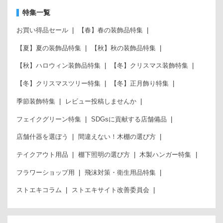
特集一覧
お買い得品セール
【春】春の装飾品特集
【夏】夏の装飾品特集
【秋】秋の装飾品特集
【秋】ハロウィン装飾品特集
【冬】クリスマス装飾特集
【冬】クリスマスツリー特集
【冬】正月飾り特集
季節装飾特集
レビュー投稿しませんか
フェイクグリーン特集
SDGsに貢献する店舗備品
店舗什器を選ぼう
間違えない！木棚の選び方
テイクアウト用品
棚下照明の選び方
木製ハンガー特集
フラワーショップ用
飛沫対策・衛生用品特集
ストエキコラム
ストエキサイト改善委員会