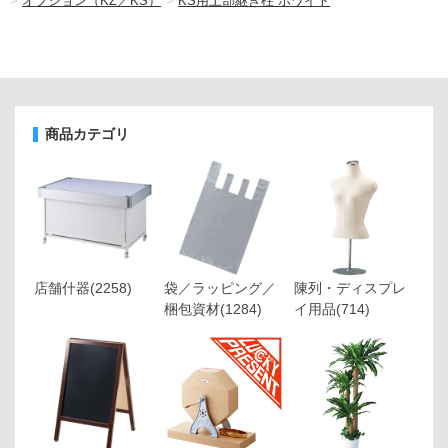
>
オプション（KZ／KS）
>
KS用上部継ぎ柱 ホワイト
商品カテゴリ
店舗什器
(2258)
袋／ラッピング／
陳列・ディスプレ
梱包資材
(1284)
イ用品
(714)