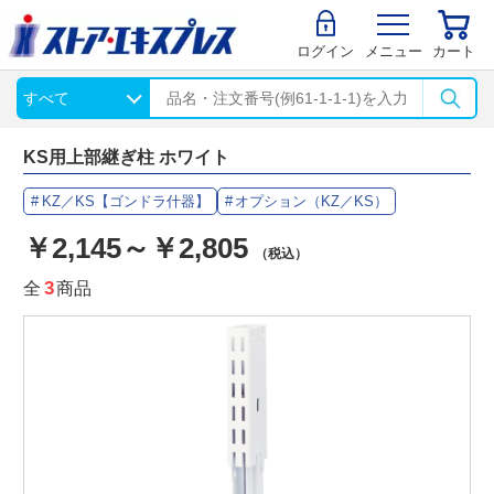
ログイン
メニュー
カート
KS用上部継ぎ柱 ホワイト
KZ／KS【ゴンドラ什器】
オプション（KZ／KS）
￥2,145～￥2,805
（税込）
全
3
商品