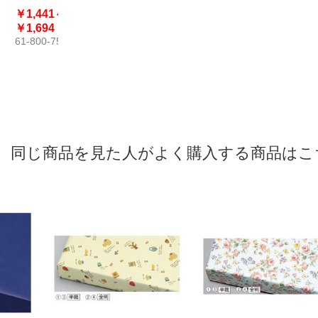
ーシック〔スト
ルストライプ
ッグ 紫
￥1,441～
￥819
￥423
￥1,48
エキオリジナ
61-812-26
61-659-4
￥1,694
￥44,20
ル〕
61-800-75
61-314-4
同じ商品を見た人がよく購入する商品はこ