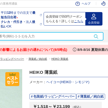
会員
の業務用通販
ヘルプ
平日
12
時までの注文で
最
会員登録で550円クーポン
短当日出荷
※
もらえる！詳しくは
こちら
クレカ・代引き・
法人
後
会員登録
払い
OK
info
の影響によるお届けの遅れについて(8/5時点)
8/9-8/16 夏期休
>
>
/ラッピングペーパー
薄葉紙／純白紙
HEIKO 薄葉紙
HEIKO 薄葉紙
メーカー：
ヘイコー(HEIKO・シモジマ)
包装紙/ラッピングペーパー
薄葉紙／純白紙
￥1,518～￥23,199
（税込）