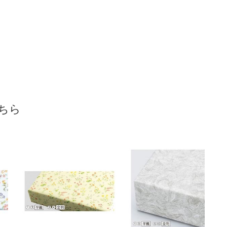
紺
ラー手提げ紙袋
税抜 ￥1,860 /単価
5～
￥1,320～
￥1,034～
クラフト
￥10.23
3
￥15,048
￥5,203
￥2,046
61-785-20
61-800-88
カートに入れる
在庫あり〇
当日出荷
※日祝除く12時まで
61-281-12-6
(6). 半裁 ブルー(200枚)
ちら
税抜 ￥1,860 /単価
￥10.23
￥2,046
カートに入れる
在庫あり〇
当日出荷
※日祝除く12時まで
61-281-12-8