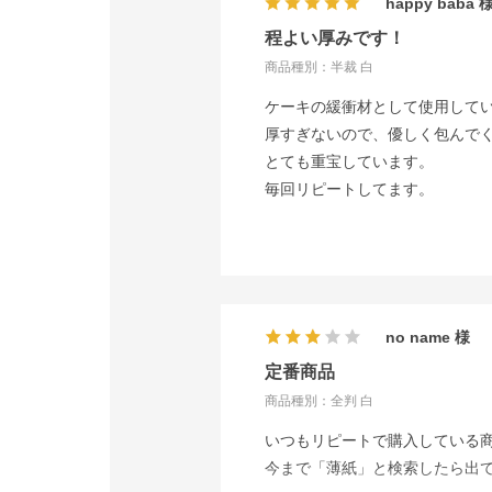
happy baba
程よい厚みです！
商品種別：半裁 白
ケーキの緩衝材として使用して
厚すぎないので、優しく包んで
とても重宝しています。
毎回リピートしてます。
no name
定番商品
商品種別：全判 白
いつもリピートで購入している
今まで「薄紙」と検索したら出