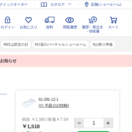
登録
ログイン
お気に入り
送料
閲覧履歴
履歴・再注文
クイックオーダー
カタログ
店舗(ショールーム)
カート
・領収書
ログイン
お気に入り
送料
閲覧履歴
履歴・再注文
カート
・領収書
9/1は防災の日
什器のバーチャルショールーム
お祭り準備
業のお知らせ
61-281-12-1
(1). 半裁 白(200枚)
税抜 ￥1,380 /単価￥7.59
￥1,518