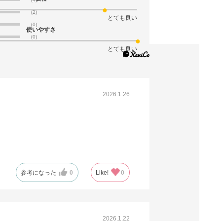
61-281-12-10
(2)
とても良い
(9). 全判 白(200枚)
(0)
使いやすさ
(0)
税抜 ￥2,640 /単価
とても良い
￥14.52
￥2,904
カートに入れる
在庫わずか
当日出荷
2026.1.26
※日祝除く12時まで
61-281-12-11
(10). 全判 アイボリー(200枚)
税抜 ￥3,600 /単価
￥19.80
参考になった
0
Like!
0
￥3,960
カートに入れる
在庫あり〇
当日出荷
2026.1.22