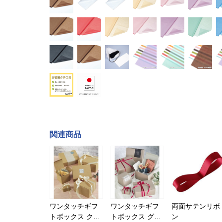
最大
関連商品
50%OFF
ワンタッチギフ
ワンタッチギフ
両面サテンリボ
トボックス クラ
トボックス グレ
ン