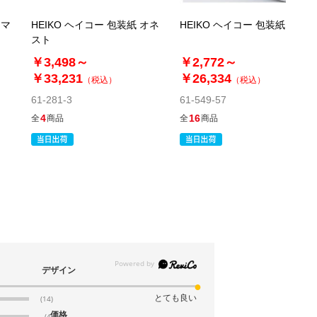
(7). 半裁 ブラック(200枚)
ロマ
HEIKO ヘイコー 包装紙 オネ
HEIKO ヘイコー 包装紙 雲竜
税抜 ￥2,220 /単価
スト
￥12.21
￥3,498～
￥2,772～
￥2,442
カートに入れる
￥33,231
￥26,334
（税込）
（税込）
在庫あり〇
61-281-3
61-549-57
当日出荷
4
16
全
商品
全
商品
※日祝除く12時まで
61-281-12-9
(8). 半裁 ブラウン(200枚)
税抜 ￥2,220 /単価
￥12.21
￥2,442
カートに入れる
在庫わずか
デザイン
当日出荷
※日祝除く12時まで
とても良い
(14)
価格
(4)