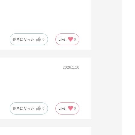
※日祝除く12時まで
61-281-12-12
(11). 全判 ピンク(200枚)
税抜 ￥3,600 /単価
参考になった
0
Like!
0
￥19.80
￥3,960
カートに入れる
在庫あり〇
当日出荷
2026.1.16
※日祝除く12時まで
61-281-12-13
(12). 全判 バイオレット(200枚)
参考になった
0
Like!
0
税抜 ￥3,600 /単価
￥19.80
￥3,960
カートに入れる
在庫あり〇