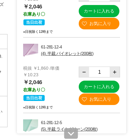
ズ
￥2,046
カートに入れる
在庫あり〇
当日出荷
※日祝除く12時まで
61-281-12-4
(4). 半裁 バイオレット(200枚)
8.
税抜 ￥1,860 /単価
7
￥10.23
￥2,046
カートに入れる
在庫あり〇
当日出荷
※日祝除く12時まで
い
61-281-12-5
(5). 半裁 ライトグリーン(200枚)
 ヘイコー
HEIKO カラーチ
ベルベ 手提げ紙
ライトバ
ャームバッグ カ
袋 レースィ