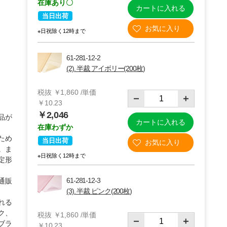
在庫あり〇
カートに入れる
当日出荷
※日祝除く12時まで
61-281-12-2
(2). 半裁 アイボリー(200枚)
税抜 ￥1,860 /単価
￥10.23
￥2,046
品が
カートに入れる
在庫わずか
ため
当日出荷
。ま
(2)半裁 アイボリー(200枚)
※日祝除く12時まで
定形
61-281-12-3
通販
(3). 半裁 ピンク(200枚)
れる
ク、
税抜 ￥1,860 /単価
ブラ
￥10.23