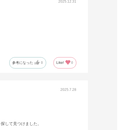
2025.12.31
当日出荷
※日祝除く12時まで
61-281-12-14
(13). 全判 ライトグリーン(200枚)
税抜 ￥3,600 /単価
￥19.80
￥3,960
カートに入れる
参考になった
0
Like!
0
在庫わずか
当日出荷
※日祝除く12時まで
2025.7.28
61-281-12-15
(14). 全判 ブルー(200枚)
税抜 ￥3,600 /単価
￥19.80
を探して見つけました。
￥3,960