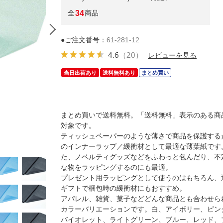
全
34
商品
●ご注文番号：
61-281-12
4.6
（20）
レビューを見る
当日出荷あり
送料無料あり
まとめ買い
まとめ買いで送料無料。「送料無料」表示のある商
対象です。
ティッシュペーパーのような薄さで商品を保護する
のインナーラップ／緩衝材として最適な薄葉紙です
(1)半裁 白(200枚)
た、ノベルティグッズなどをふわっと包んだり、不
な物をラッピングするのにも最適。
プレゼント用ラッピングとして使うのはもちろん、
ギフトで梱包時の緩衝材にもおすすめ。
アパレル、雑貨、菓子などどんな商品とも合わせら
カラーバリエーションです。白、アイボリー、ピン
バイオレット、ライトグリーン、ブルー、レッド、