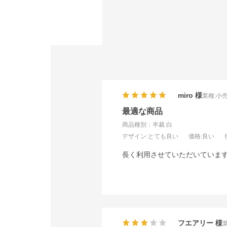
miro
業種:
小
最適な商品
商品種別：半裁 白
デザイン
:とても良い
価格
:良い
長く利用させていただいていま
フエアリー