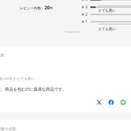
20
★
3
レビュー件数：
件
とても悪い
★
2
★
1
とても悪い
売業
使いやすさ
:とても良い
す。商品を包むのに最適な商品です。
業種:
小売業