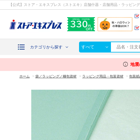
カテゴリから探す
【公式】ストア・エキスプレス（ストエキ）店舗什器・店舗用品・ラッピング
すべて
カテゴリから探す
info
地震
>
>
>
ホーム
袋／ラッピング／梱包資材
ラッピング用品・包装資材
包装紙