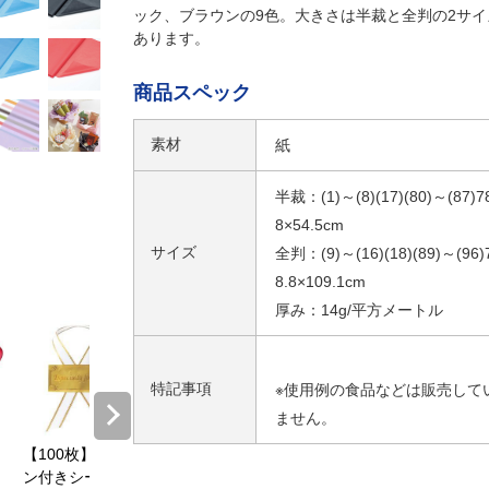
ック、ブラウンの9色。大きさは半裁と全判の2サイ
あります。
商品スペック
素材
紙
半裁：(1)～(8)(17)(80)～(87)7
8×54.5cm
サイズ
全判：(9)～(16)(18)(89)～(96)
8.8×109.1cm
厚み：14g/平方メートル
特記事項
※使用例の食品などは販売して
ません。
【100枚】リボ
【30枚】ギフト
【30枚】和風メ
HEIKO
ン付きシール ベ
掛け紙ナチュラ
ッセージシール
紙袋 ブ