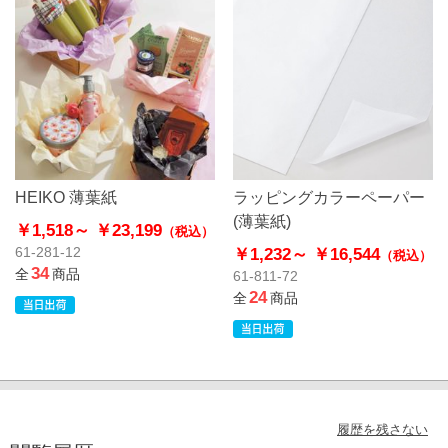
HEIKO 薄葉紙
ラッピングカラーペーパー
(薄葉紙)
￥1,518～
￥23,199
（税込）
￥1,232～
￥16,544
61-281-12
（税込）
34
全
商品
61-811-72
24
全
商品
履歴を残さない