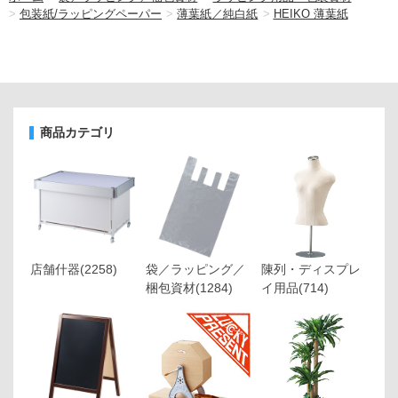
>
包装紙/ラッピングペーパー
>
薄葉紙／純白紙
>
HEIKO 薄葉紙
商品カテゴリ
店舗什器
(2258)
袋／ラッピング／
陳列・ディスプレ
梱包資材
(1284)
イ用品
(714)