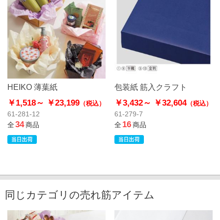
HEIKO 薄葉紙
包装紙 筋入クラフト
￥1,518～
￥23,199
￥3,432～
￥32,604
（税込）
（税込）
61-281-12
61-279-7
34
16
全
商品
全
商品
同じカテゴリの売れ筋アイテム