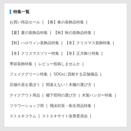
特集一覧
お買い得品セール
【春】春の装飾品特集
【夏】夏の装飾品特集
【秋】秋の装飾品特集
【秋】ハロウィン装飾品特集
【冬】クリスマス装飾特集
【冬】クリスマスツリー特集
【冬】正月飾り特集
季節装飾特集
レビュー投稿しませんか
フェイクグリーン特集
SDGsに貢献する店舗備品
店舗什器を選ぼう
間違えない！木棚の選び方
テイクアウト用品
棚下照明の選び方
木製ハンガー特集
フラワーショップ用
飛沫対策・衛生用品特集
ストエキコラム
ストエキサイト改善委員会