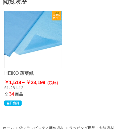
閲覧履歴
HEIKO 薄葉紙
￥1,518～
￥23,199
（税込）
61-281-12
34
全
商品
ホーム
>
袋／ラッピング／梱包資材
>
ラッピング用品・包装資材