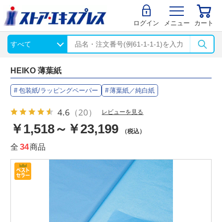
ログイン
メニュー
カート
HEIKO 薄葉紙
包装紙/ラッピングペーパー
薄葉紙／純白紙
4.6
（20）
レビューを見る
￥1,518～￥23,199
（税込）
全
34
商品