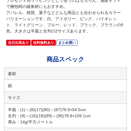
プレゼント用ラッピングとして使うのはもちろん、通販ギフト
で梱包時の緩衝材にもおすすめ。
アパレル、雑貨、菓子などどんな商品とも合わせられるカラー
バリエーションです。白、アイボリー、ピンク、バイオレッ
ト、ライトグリーン、ブルー、レッド、ブラック、ブラウンの9
色。大きさは半裁と全判の2サイズあります。
当日出荷あり
送料無料あり
まとめ買い
商品スペック
素材
紙
サイズ
半裁：(1)～(8)(17)(80)～(87)78.8×54.5cm
全判：(9)～(16)(18)(89)～(96)78.8×109.1cm
厚み：14g/平方メートル