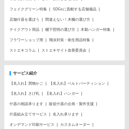
フェイクグリーン特集
SDGsに貢献する店舗備品
店舗什器を選ぼう
間違えない！木棚の選び方
テイクアウト用品
棚下照明の選び方
木製ハンガー特集
フラワーショップ用
飛沫対策・衛生用品特集
ストエキコラム
ストエキサイト改善委員会
サービス紹介
【名入れ】買物かご
【名入れ】ベルトパーティション
【名入れ】さげ札
【名入れ】ハンガー
什器の相談承ります
販促什器の企画・製作支援
什器組み立てサービス
名入れ承ります
オンデマンド印刷サービス
カスタムオーダー