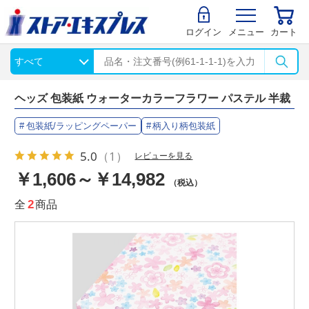
ログイン
メニュー
カート
ヘッズ 包装紙 ウォーターカラーフラワー パステル 半裁
包装紙/ラッピングペーパー
柄入り柄包装紙
5.0
（1）
レビューを見る
￥1,606～￥14,982
（税込）
全
2
商品