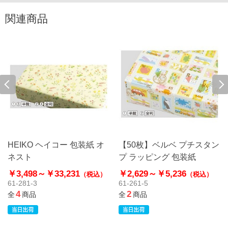
関連商品
HEIKO ヘイコー 包装紙 オ
【50枚】ベルベ プチスタン
ネスト
プ ラッピング 包装紙
￥3,498～
￥33,231
￥2,629～
￥5,236
（税込）
（税込）
61-281-3
61-261-5
4
2
全
商品
全
商品