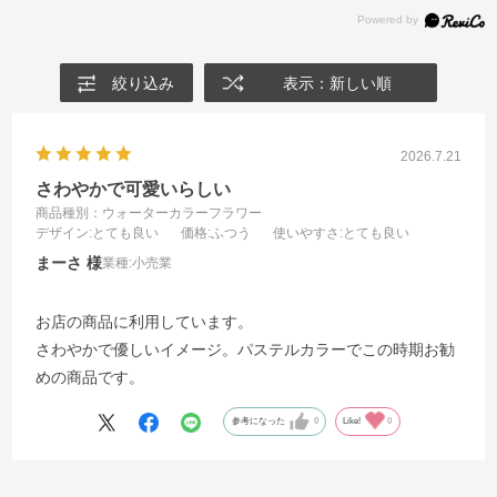
絞り込み
表示：新しい順
2026.7.21
さわやかで可愛いらしい
商品種別：ウォーターカラーフラワー
デザイン
:とても良い
価格
:ふつう
使いやすさ
:とても良い
まーさ
業種:
小売業
お店の商品に利用しています。
さわやかで優しいイメージ。パステルカラーでこの時期お勧
めの商品です。
参考になった
0
Like!
0