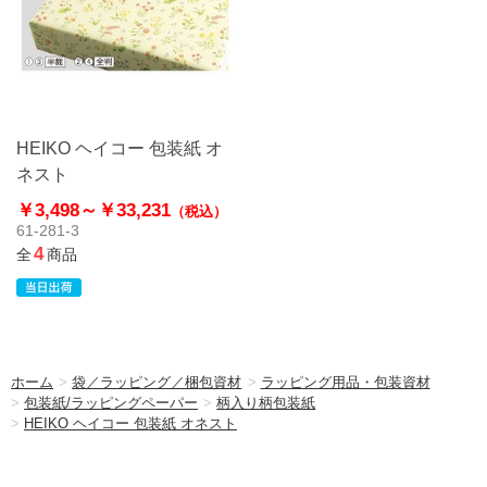
HEIKO ヘイコー 包装紙 オ
ネスト
￥3,498～
￥33,231
（税込）
61-281-3
4
全
商品
ホーム
>
袋／ラッピング／梱包資材
>
ラッピング用品・包装資材
>
包装紙/ラッピングペーパー
>
柄入り柄包装紙
>
HEIKO ヘイコー 包装紙 オネスト