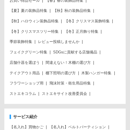
お買い得品セール
【春】春の装飾品特集
【夏】夏の装飾品特集
【秋】秋の装飾品特集
【秋】ハロウィン装飾品特集
【冬】クリスマス装飾特集
【冬】クリスマスツリー特集
【冬】正月飾り特集
季節装飾特集
レビュー投稿しませんか
フェイクグリーン特集
SDGsに貢献する店舗備品
店舗什器を選ぼう
間違えない！木棚の選び方
テイクアウト用品
棚下照明の選び方
木製ハンガー特集
フラワーショップ用
飛沫対策・衛生用品特集
ストエキコラム
ストエキサイト改善委員会
サービス紹介
【名入れ】買物かご
【名入れ】ベルトパーティション