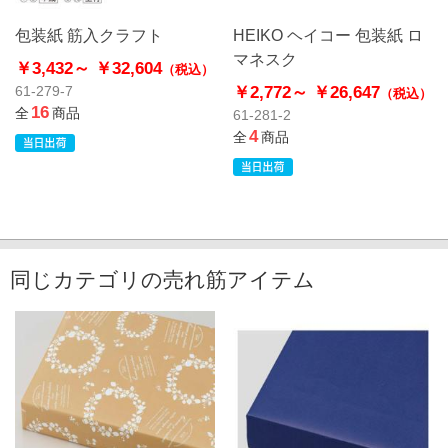
包装紙 筋入クラフト
HEIKO ヘイコー 包装紙 ロ
マネスク
￥3,432～
￥32,604
（税込）
￥2,772～
￥26,647
61-279-7
（税込）
16
全
商品
61-281-2
4
全
商品
同じカテゴリの売れ筋アイテム