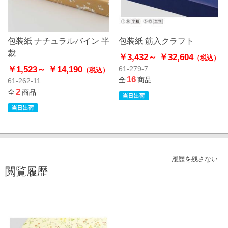
包装紙 ナチュラルバイン 半
包装紙 筋入クラフト
裁
￥3,432～
￥32,604
（税込）
￥1,523～
￥14,190
61-279-7
（税込）
16
全
商品
61-262-11
2
全
商品
履歴を残さない
閲覧履歴