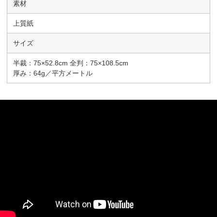
素材
上質紙
サイズ
半裁：75×52.8cm 全判：75×108.5cm
厚み：64g／平方メートル