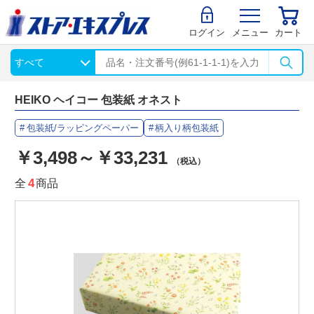
ログイン
メニュー
カート
HEIKO ヘイコー 包装紙 オネスト
包装紙/ラッピングペーパー
柄入り柄包装紙
￥3,498～￥33,231
（税込）
全
4
商品