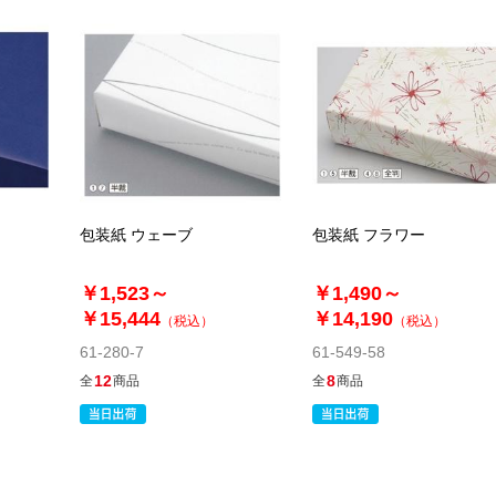
包装紙 ウェーブ
包装紙 フラワー
￥1,523～
￥1,490～
￥15,444
￥14,190
（税込）
（税込）
61-280-7
61-549-58
12
8
全
商品
全
商品