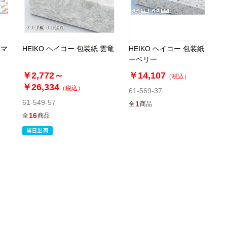
ロマ
HEIKO ヘイコー 包装紙 雲竜
HEIKO ヘイコー 包装紙 ブル
ーベリー
￥2,772～
￥14,107
（税込）
￥26,334
（税込）
61-569-37
61-549-57
1
全
商品
16
全
商品