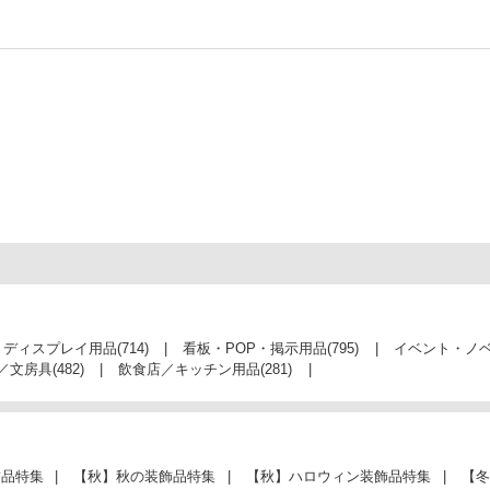
・ディスプレイ用品
(714)
看板・POP・掲示用品
(795)
イベント・ノ
／文房具
(482)
飲食店／キッチン用品
(281)
飾品特集
【秋】秋の装飾品特集
【秋】ハロウィン装飾品特集
【冬