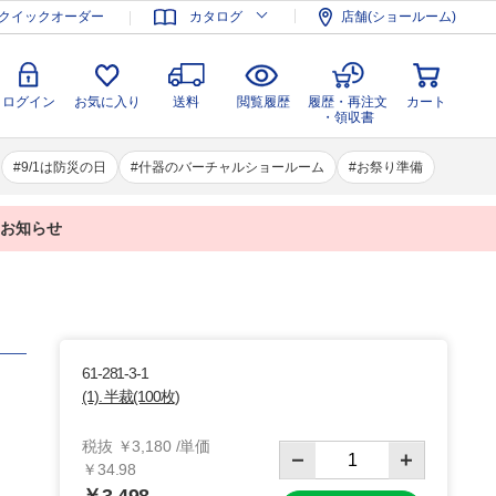
登録
ログイン
お気に入り
送料
閲覧履歴
履歴・再注文
クイックオーダー
カタログ
店舗(ショールーム)
カート
・領収書
ログイン
お気に入り
送料
閲覧履歴
履歴・再注文
カート
・領収書
9/1は防災の日
什器のバーチャルショールーム
お祭り準備
業のお知らせ
61-281-3-1
(1). 半裁(100枚)
税抜 ￥3,180 /単価
￥34.98