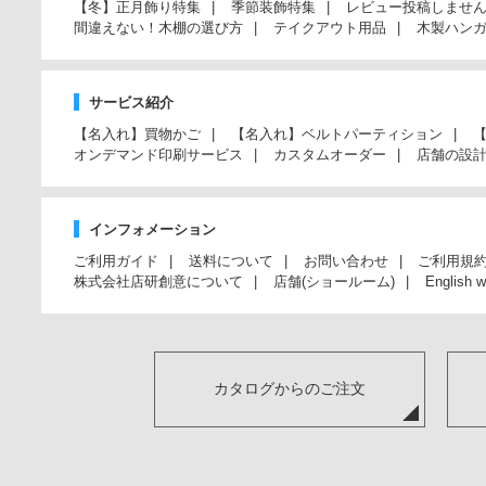
【冬】正月飾り特集
季節装飾特集
レビュー投稿しませ
間違えない！木棚の選び方
テイクアウト用品
木製ハン
サービス紹介
【名入れ】買物かご
【名入れ】ベルトパーティション
オンデマンド印刷サービス
カスタムオーダー
店舗の設
インフォメーション
ご利用ガイド
送料について
お問い合わせ
ご利用規
株式会社店研創意について
店舗(ショールーム)
English w
カタログからのご注文