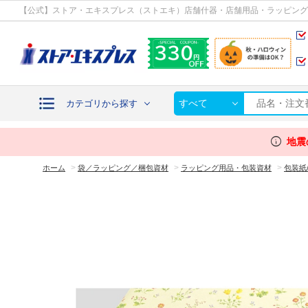
カテゴリから探す
【公式】ストア・エキスプレス（ストエキ）店舗什器・店舗用品・ラッピング
すべて
カテゴリから探す
info
地震
>
>
>
ホーム
袋／ラッピング／梱包資材
ラッピング用品・包装資材
包装紙