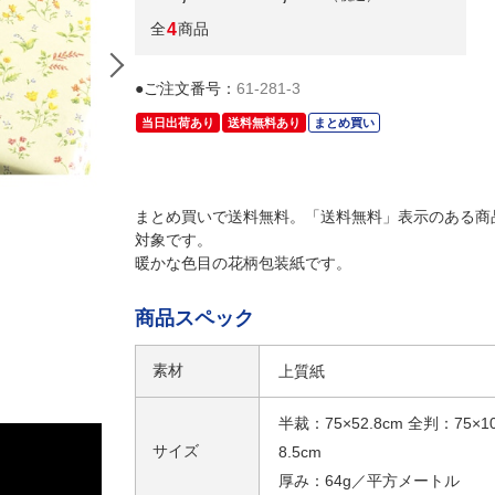
全
4
商品
●ご注文番号：
61-281-3
当日出荷あり
送料無料あり
まとめ買い
まとめ買いで送料無料。「送料無料」表示のある商
対象です。
暖かな色目の花柄包装紙です。
商品スペック
素材
上質紙
半裁：75×52.8cm 全判：75×1
サイズ
8.5cm
厚み：64g／平方メートル