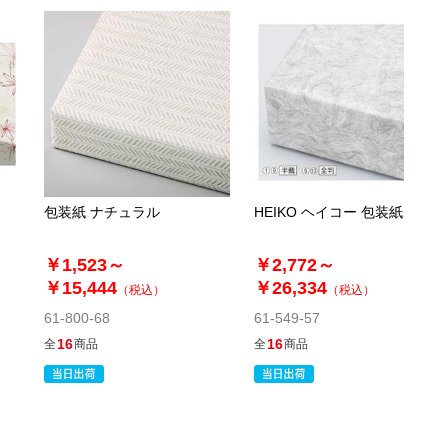
包装紙 ナチュラル
HEIKO ヘイコー 包装紙 雲竜
￥1,523～
￥2,772～
￥15,444
￥26,334
（税込）
（税込）
61-800-68
61-549-57
16
16
全
商品
全
商品