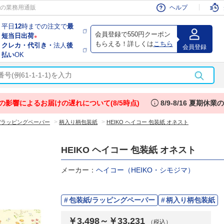
会員
の業務用通販
ヘルプ
平日
12
時までの注文で
最
会員登録で550円クーポン
短当日出荷
※
もらえる！詳しくは
こちら
クレカ・代引き・
法人
後
会員登録
払い
OK
info
の影響によるお届けの遅れについて(8/5時点)
8/9-8/16 夏期休
>
>
/ラッピングペーパー
柄入り柄包装紙
HEIKO ヘイコー 包装紙 オネスト
HEIKO ヘイコー 包装紙 オネスト
メーカー：
ヘイコー（HEIKO・シモジマ）
包装紙/ラッピングペーパー
柄入り柄包装紙
￥3,498～￥33,231
（税込）