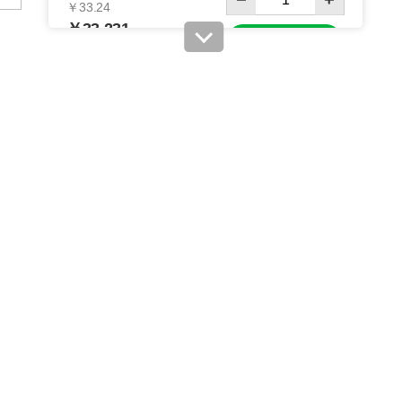
￥33.24
￥33,231
カートに入れる
08月24日頃の出荷
送料無料
別送
61-281-3-4
(4). 全判(500枚)
税抜 ￥28,500 /単価
￥62.70
￥31,350
カートに入れる
08月24日頃の出荷
送料無料
別送