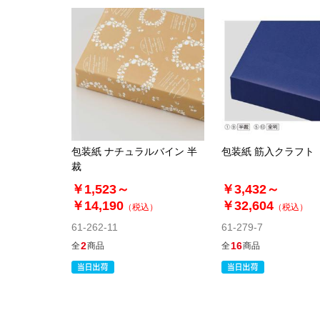
包装紙 ナチュラルバイン 半
包装紙 筋入クラフト
裁
￥1,523～
￥3,432～
￥14,190
￥32,604
（税込）
（税込）
61-262-11
61-279-7
2
16
全
商品
全
商品