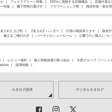
んか
フェイクグリーン特集
SDGsに貢献する店舗備品
店舗什器を
ガー特集
棚下照明の選び方
フラワーショップ用
飛沫対策・衛生用
【名入れ】さげ札
【名入れ】ハンガー
什器の相談承ります
販促什
計・施工をご検討の方
バーチャルショールーム
公費でのご購入につい
約
レビュー規約
個人情報保護の取り組み
大西グループ ソーシャ
ebsite
採用情報
カタログ請求
デジタルカタログ