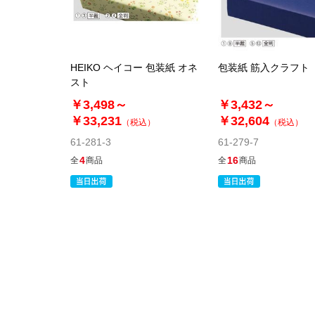
HEIKO ヘイコー 包装紙 オネ
包装紙 筋入クラフト
スト
￥3,498～
￥3,432～
￥33,231
￥32,604
（税込）
（税込）
61-281-3
61-279-7
4
16
全
商品
全
商品