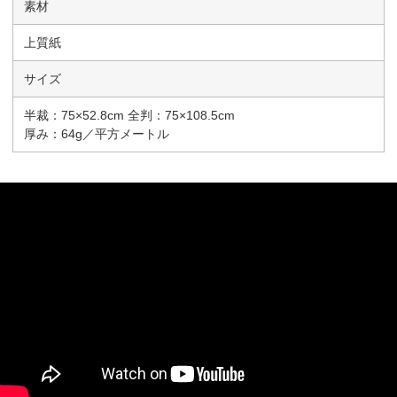
素材
上質紙
サイズ
半裁：75×52.8cm 全判：75×108.5cm
厚み：64g／平方メートル