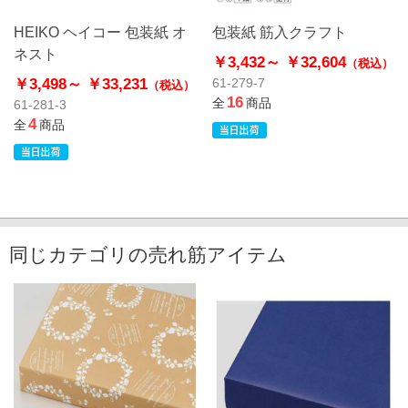
HEIKO ヘイコー 包装紙 オ
包装紙 筋入クラフト
ネスト
￥3,432～
￥32,604
（税込）
￥3,498～
￥33,231
61-279-7
（税込）
16
全
商品
61-281-3
4
全
商品
同じカテゴリの売れ筋アイテム