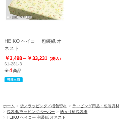
HEIKO ヘイコー 包装紙 オ
ネスト
￥3,498～
￥33,231
（税込）
61-281-3
4
全
商品
ホーム
>
袋／ラッピング／梱包資材
>
ラッピング用品・包装資材
>
包装紙/ラッピングペーパー
>
柄入り柄包装紙
>
HEIKO ヘイコー 包装紙 オネスト