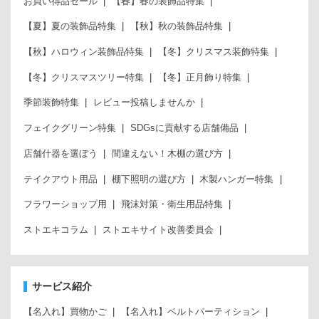
お買い得品セール
【春】春の装飾品特集
【夏】夏の装飾品特集
【秋】秋の装飾品特集
【秋】ハロウィン装飾品特集
【冬】クリスマス装飾特集
【冬】クリスマスツリー特集
【冬】正月飾り特集
季節装飾特集
レビュー投稿しませんか
フェイクグリーン特集
SDGsに貢献する店舗備品
店舗什器を選ぼう
間違えない！木棚の選び方
テイクアウト用品
棚下照明の選び方
木製ハンガー特集
フラワーショップ用
飛沫対策・衛生用品特集
ストエキコラム
ストエキサイト改善委員会
サービス紹介
【名入れ】買物かご
【名入れ】ベルトパーティション