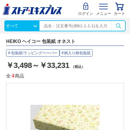
ログイン
メニュー
カート
HEIKO ヘイコー 包装紙 オネスト
包装紙/ラッピングペーパー
柄入り柄包装紙
￥3,498～￥33,231
（税込）
全
4
商品