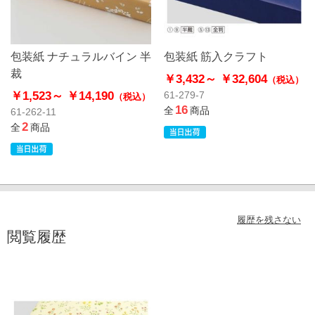
包装紙 ナチュラルバイン 半
包装紙 筋入クラフト
裁
￥3,432～
￥32,604
（税込）
￥1,523～
￥14,190
61-279-7
（税込）
16
全
商品
61-262-11
2
全
商品
履歴を残さない
閲覧履歴