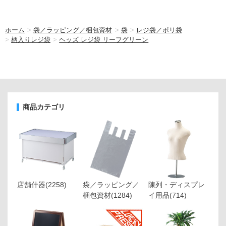
ホーム
>
袋／ラッピング／梱包資材
>
袋
>
レジ袋／ポリ袋
>
柄入りレジ袋
>
ヘッズ レジ袋 リーフグリーン
商品カテゴリ
店舗什器
(2258)
袋／ラッピング／
陳列・ディスプレ
梱包資材
(1284)
イ用品
(714)