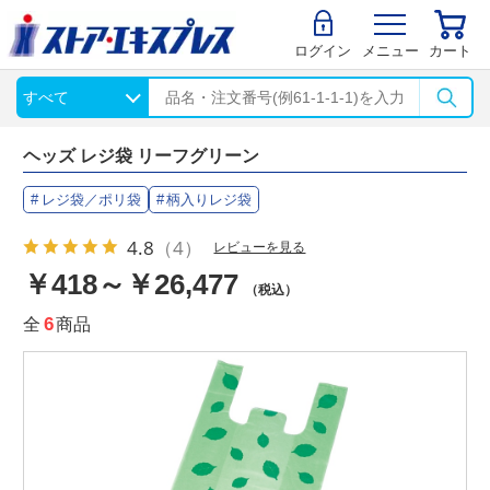
ログイン
メニュー
カート
ヘッズ レジ袋 リーフグリーン
レジ袋／ポリ袋
柄入りレジ袋
4.8
（4）
レビューを見る
￥418～￥26,477
（税込）
全
6
商品