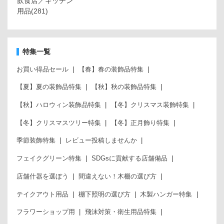
飲食店／キッチン
用品
(281)
特集一覧
お買い得品セール
【春】春の装飾品特集
【夏】夏の装飾品特集
【秋】秋の装飾品特集
【秋】ハロウィン装飾品特集
【冬】クリスマス装飾特集
【冬】クリスマスツリー特集
【冬】正月飾り特集
季節装飾特集
レビュー投稿しませんか
フェイクグリーン特集
SDGsに貢献する店舗備品
店舗什器を選ぼう
間違えない！木棚の選び方
テイクアウト用品
棚下照明の選び方
木製ハンガー特集
フラワーショップ用
飛沫対策・衛生用品特集