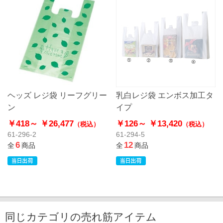
ヘッズ レジ袋 リーフグリー
乳白レジ袋 エンボス加工タ
ン
イプ
￥418～
￥26,477
￥126～
￥13,420
（税込）
（税込）
61-296-2
61-294-5
6
12
全
商品
全
商品
同じカテゴリの売れ筋アイテム