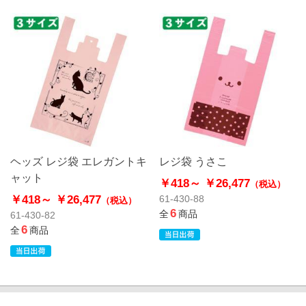
ヘッズ レジ袋 エレガントキ
レジ袋 うさこ
ャット
￥418～
￥26,477
（税込）
￥418～
￥26,477
61-430-88
（税込）
6
全
商品
61-430-82
6
全
商品