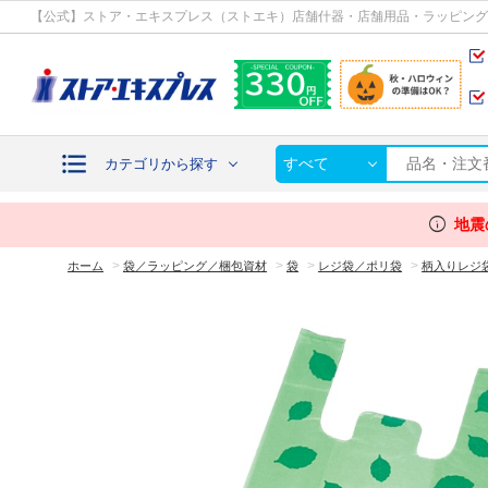
カテゴリから探す
【公式】ストア・エキスプレス（ストエキ）店舗什器・店舗用品・ラッピング
すべて
カテゴリから探す
info
地震
>
>
>
>
ホーム
袋／ラッピング／梱包資材
袋
レジ袋／ポリ袋
柄入りレジ