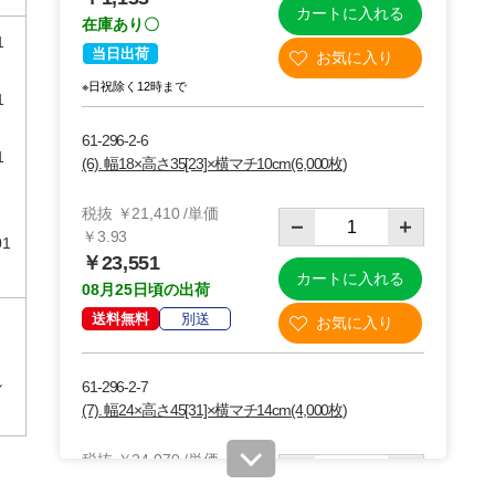
カートに入れる
在庫あり〇
1
当日出荷
※日祝除く12時まで
1
61-296-2-6
1
(6). 幅18×高さ35[23]×横マチ10cm(6,000枚)
税抜 ￥21,410 /単価
￥3.93
01
￥23,551
カートに入れる
08月25日頃の出荷
送料無料
別送
し
61-296-2-7
(7). 幅24×高さ45[31]×横マチ14cm(4,000枚)
税抜 ￥24,070 /単価
￥6.62