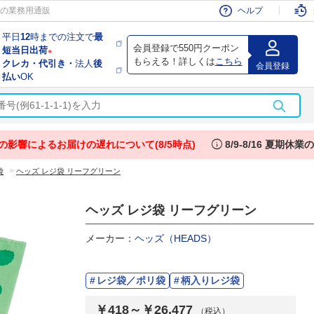
会員
の業務用通販
ヘルプ
平日
12
時までの注文で
最
会員登録で550円クーポン
短当日出荷
※
もらえる！詳しくは
こちら
クレカ・代引き・
法人
後
会員登録
払い
OK
info
の影響によるお届けの遅れについて(8/5時点)
8/9-8/16 夏期休
>
袋
ヘッズ レジ袋 リーフグリーン
ヘッズ レジ袋 リーフグリーン
メーカー：
ヘッズ（HEADS）
レジ袋／ポリ袋
柄入りレジ袋
￥418～￥26,477
（税込）