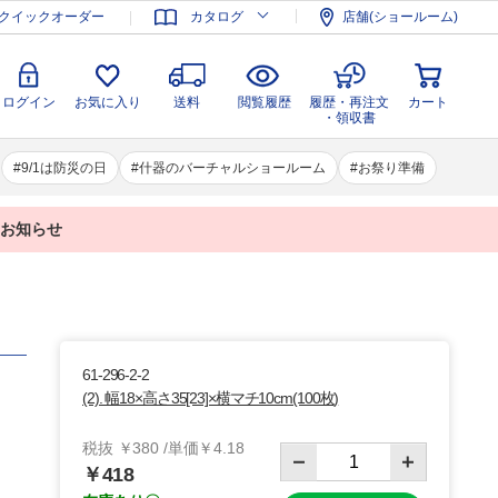
登録
ログイン
お気に入り
送料
閲覧履歴
履歴・再注文
クイックオーダー
カタログ
店舗(ショールーム)
カート
・領収書
ログイン
お気に入り
送料
閲覧履歴
履歴・再注文
カート
・領収書
9/1は防災の日
什器のバーチャルショールーム
お祭り準備
業のお知らせ
61-296-2-2
(2). 幅18×高さ35[23]×横マチ10cm(100枚)
税抜 ￥380 /単価￥4.18
￥418