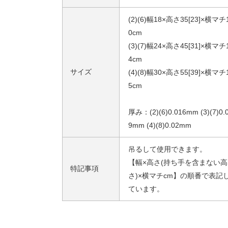
(2)(6)幅18×高さ35[23]×横マチ
0cm
(3)(7)幅24×高さ45[31]×横マチ
4cm
サイズ
(4)(8)幅30×高さ55[39]×横マチ
5cm
厚み：(2)(6)0.016mm (3)(7)0.
9mm (4)(8)0.02mm
吊るして使用できます。
【幅×高さ(持ち手を含まない高
特記事項
さ)×横マチcm】の順番で表記
ています。