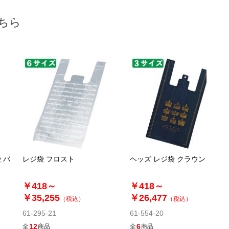
￥26,477
カートに入れる
08月25日頃の出荷
ちら
送料無料
別送
61-296-2-8
(8). 幅30×高さ55[39]×横マチ15cm(2,000枚)
税抜 ￥19,320 /単価
￥10.63
￥21,252
カートに入れる
08月25日頃の出荷
送料無料
別送
 バ
レジ袋 フロスト
ヘッズ レジ袋 クラウン
ス
￥418～
￥418～
￥35,255
￥26,477
（税込）
（税込）
61-295-21
61-554-20
12
6
全
商品
全
商品