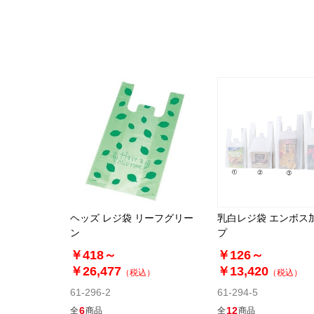
ヘッズ レジ袋 リーフグリー
乳白レジ袋 エンボス
ン
プ
￥418～
￥126～
￥26,477
￥13,420
（税込）
（税込）
61-296-2
61-294-5
6
12
全
商品
全
商品