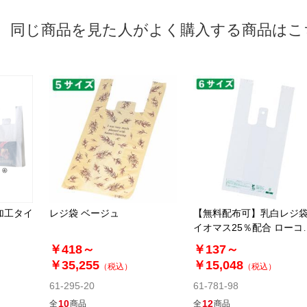
同じ商品を見た人がよく購入する商品はこ
加工タイ
レジ袋 ベージュ
【無料配布可】乳白レジ袋
イオマス25％配合 ローコ
トタイプ
￥418～
￥137～
￥35,255
￥15,048
（税込）
（税込）
61-295-20
61-781-98
10
12
全
商品
全
商品