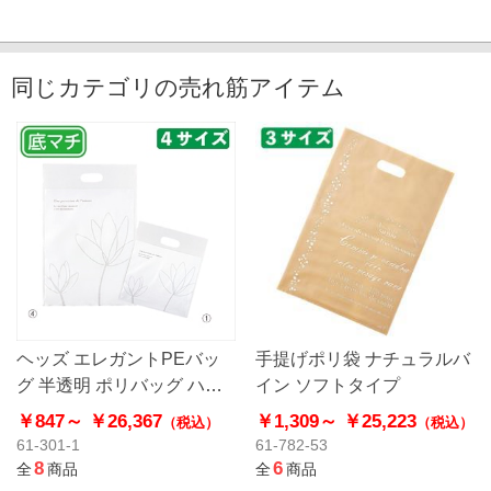
同じカテゴリの売れ筋アイテム
ヘッズ エレガントPEバッ
手提げポリ袋 ナチュラルバ
グ 半透明 ポリバッグ ハー
イン ソフトタイプ
ドタイプ
￥847～
￥26,367
￥1,309～
￥25,223
（税込）
（税込）
61-301-1
61-782-53
8
6
全
商品
全
商品