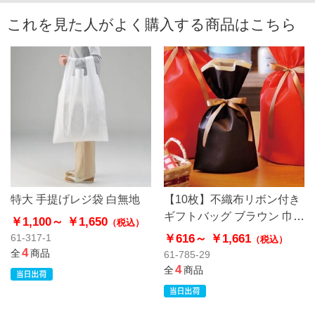
これを見た人がよく購入する商品はこちら
特大 手提げレジ袋 白無地
【10枚】不織布リボン付き
ギフトバッグ ブラウン 巾着
￥1,100～
￥1,650
（税込）
底マチ付き
￥616～
￥1,661
61-317-1
（税込）
4
全
商品
61-785-29
4
全
商品