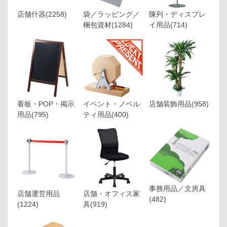
店舗什器
(2258)
袋／ラッピング／
陳列・ディスプレ
梱包資材
(1284)
イ用品
(714)
看板・POP・掲示
イベント・ノベル
店舗装飾用品
(958)
用品
(795)
ティ用品
(400)
事務用品／文房具
店舗運営用品
店舗・オフィス家
(482)
(1224)
具
(919)