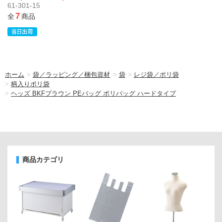
61-301-15
7
全
商品
ホーム
>
袋／ラッピング／梱包資材
>
袋
>
レジ袋／ポリ袋
>
柄入りポリ袋
>
ヘッズ BKFブラウン PEバッグ ポリバッグ ハードタイプ
商品カテゴリ