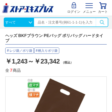
ログイン
メニュー
カート
ヘッズ BKFブラウン PEバッグ ポリバッグ ハードタイ
プ
レジ袋／ポリ袋
柄入りポリ袋
￥1,243～￥23,342
（税込）
全
7
商品