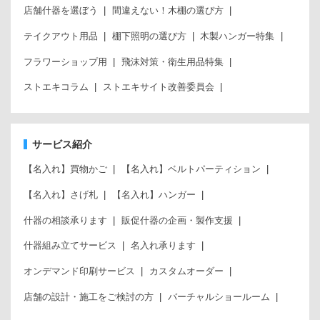
店舗什器を選ぼう
間違えない！木棚の選び方
テイクアウト用品
棚下照明の選び方
木製ハンガー特集
フラワーショップ用
飛沫対策・衛生用品特集
ストエキコラム
ストエキサイト改善委員会
サービス紹介
【名入れ】買物かご
【名入れ】ベルトパーティション
【名入れ】さげ札
【名入れ】ハンガー
什器の相談承ります
販促什器の企画・製作支援
什器組み立てサービス
名入れ承ります
オンデマンド印刷サービス
カスタムオーダー
店舗の設計・施工をご検討の方
バーチャルショールーム