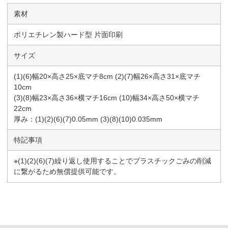
素材
ポリエチレン製ハード型 片面印刷
サイズ
(1)(6)幅20×高さ25×底マチ8cm (2)(7)幅26×高さ31×底マチ
10cm
(3)(8)幅23×高さ36×横マチ16cm (10)幅34×高さ50×横マチ
22cm
厚み：(1)(2)(6)(7)0.05mm (3)(8)(10)0.035mm
特記事項
※(1)(2)(6)(7)繰り返し使用することでプラスチックごみの削減
に繋がるため無償提供可能です。