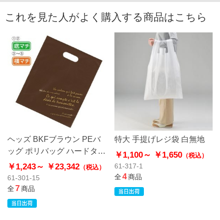
これを見た人がよく購入する商品はこちら
ヘッズ BKFブラウン PEバ
特大 手提げレジ袋 白無地
ッグ ポリバッグ ハードタイ
￥1,100～
￥1,650
（税込）
プ
￥1,243～
￥23,342
61-317-1
（税込）
4
全
商品
61-301-15
7
全
商品