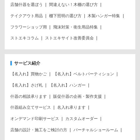
店舗什器を選ぼう
間違えない！木棚の選び方
テイクアウト用品
棚下照明の選び方
木製ハンガー特集
フラワーショップ用
飛沫対策・衛生用品特集
ストエキコラム
ストエキサイト改善委員会
サービス紹介
【名入れ】買物かご
【名入れ】ベルトパーティション
【名入れ】さげ札
【名入れ】ハンガー
什器の相談承ります
販促什器の企画・製作支援
什器組み立てサービス
名入れ承ります
オンデマンド印刷サービス
カスタムオーダー
店舗の設計・施工をご検討の方
バーチャルショールーム