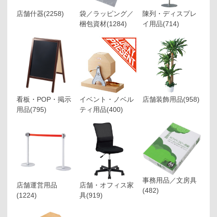
店舗什器
(2258)
袋／ラッピング／
陳列・ディスプレ
梱包資材
(1284)
イ用品
(714)
看板・POP・掲示
イベント・ノベル
店舗装飾用品
(958)
用品
(795)
ティ用品
(400)
事務用品／文房具
店舗運営用品
店舗・オフィス家
(482)
(1224)
具
(919)