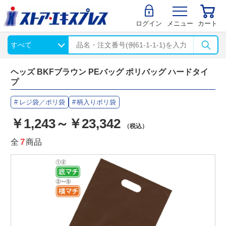
ログイン
メニュー
カート
ヘッズ BKFブラウン PEバッグ ポリバッグ ハードタイ
プ
レジ袋／ポリ袋
柄入りポリ袋
￥1,243～￥23,342
（税込）
全
7
商品