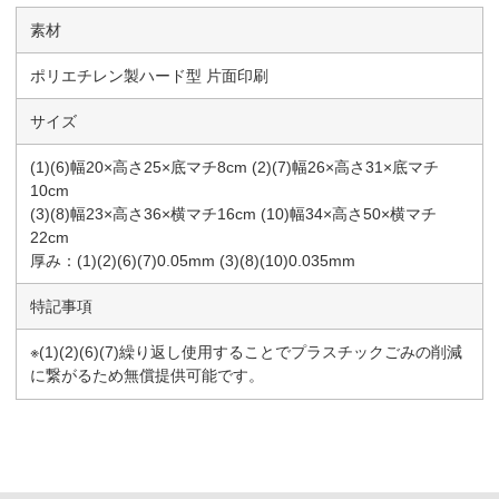
素材
ポリエチレン製ハード型 片面印刷
サイズ
(1)(6)幅20×高さ25×底マチ8cm (2)(7)幅26×高さ31×底マチ
10cm
(3)(8)幅23×高さ36×横マチ16cm (10)幅34×高さ50×横マチ
22cm
厚み：(1)(2)(6)(7)0.05mm (3)(8)(10)0.035mm
特記事項
※(1)(2)(6)(7)繰り返し使用することでプラスチックごみの削減
に繋がるため無償提供可能です。