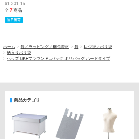
61-301-15
7
全
商品
ホーム
>
袋／ラッピング／梱包資材
>
袋
>
レジ袋／ポリ袋
>
柄入りポリ袋
>
ヘッズ BKFブラウン PEバッグ ポリバッグ ハードタイプ
商品カテゴリ