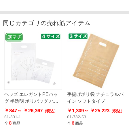
同じカテゴリの売れ筋アイテム
ヘッズ エレガントPEバッ
手提げポリ袋 ナチュラルバ
グ 半透明 ポリバッグ ハー
イン ソフトタイプ
ドタイプ
￥847～
￥26,367
￥1,309～
￥25,223
（税込）
（税込）
61-301-1
61-782-53
8
6
全
商品
全
商品