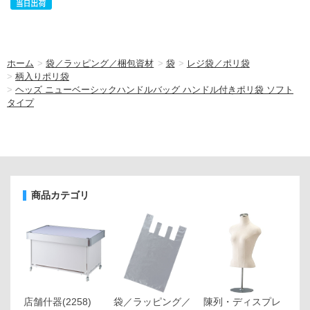
ホーム
>
袋／ラッピング／梱包資材
>
袋
>
レジ袋／ポリ袋
>
柄入りポリ袋
>
ヘッズ ニューベーシックハンドルバッグ ハンドル付きポリ袋 ソフト
タイプ
商品カテゴリ
店舗什器
(2258)
袋／ラッピング／
陳列・ディスプレ