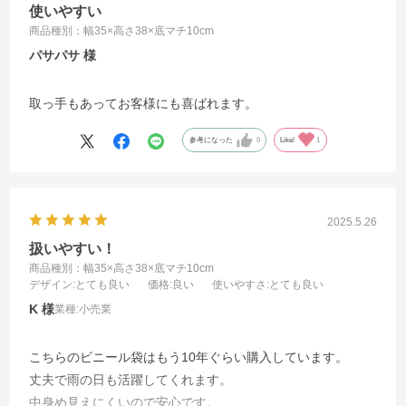
使いやすい
商品種別：幅35×高さ38×底マチ10cm
パサパサ
取っ手もあってお客様にも喜ばれます。
参考になった
0
Like!
1
2025.5.26
扱いやすい！
商品種別：幅35×高さ38×底マチ10cm
デザイン
:とても良い
価格
:良い
使いやすさ
:とても良い
K
業種:
小売業
こちらのビニール袋はもう10年ぐらい購入しています。
丈夫で雨の日も活躍してくれます。
中身め見えにくいので安心です。