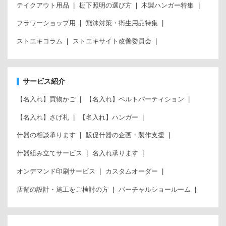
テイクアウト用品
棚下照明の選び方
木製ハンガー特集
フラワーショップ用
飛沫対策・衛生用品特集
ストエキコラム
ストエキサイト改善委員会
サービス紹介
【名入れ】買物かご
【名入れ】ベルトパーティション
【名入れ】さげ札
【名入れ】ハンガー
什器の相談承ります
販促什器の企画・製作支援
什器組み立てサービス
名入れ承ります
オンデマンド印刷サービス
カスタムオーダー
店舗の設計・施工をご検討の方
バーチャルショールーム