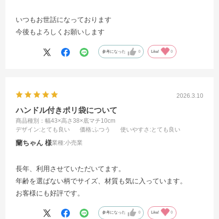
いつもお世話になっております
今後もよろしくお願いします
参考になった
0
Like!
0
2026.3.10
ハンドル付きポリ袋について
商品種別：幅43×高さ38×底マチ10cm
デザイン
:とても良い
価格
:ふつう
使いやすさ
:とても良い
蘭ちゃん
業種:
小売業
長年、利用させていただいてます。
年齢を選ばない柄でサイズ、材質も気に入っています。
お客様にも好評です。
参考になった
0
Like!
0