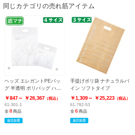
同じカテゴリの売れ筋アイテム
ヘッズ エレガントPEバッ
手提げポリ袋 ナチュラルバ
グ 半透明 ポリバッグ ハー
イン ソフトタイプ
ドタイプ
￥847～
￥26,367
￥1,309～
￥25,223
（税込）
（税込）
61-301-1
61-782-53
8
6
全
商品
全
商品