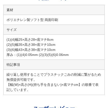
素材
ポリエチレン製ソフト型 両面印刷
サイズ
(1)(4)幅25×高さ28×底マチ8cm
(2)(5)幅35×高さ38×底マチ10cm
(3)(6)幅43×高さ38×底マチ10cm
厚み：(1)(4)0.05mm (2)(3)(5)(6)0.06mm
特記事項
繰り返し使用することでプラスチックごみの削減に繋がるため
無償提供可能です。
【幅(W)×高さ(H)(持ち手を含まない)×底マチcm】の順番で表
記しています。