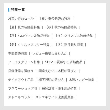
特集一覧
お買い得品セール
【春】春の装飾品特集
【夏】夏の装飾品特集
【秋】秋の装飾品特集
【秋】ハロウィン装飾品特集
【冬】クリスマス装飾特集
【冬】クリスマスツリー特集
【冬】正月飾り特集
季節装飾特集
レビュー投稿しませんか
フェイクグリーン特集
SDGsに貢献する店舗備品
店舗什器を選ぼう
間違えない！木棚の選び方
テイクアウト用品
棚下照明の選び方
木製ハンガー特集
フラワーショップ用
飛沫対策・衛生用品特集
ストエキコラム
ストエキサイト改善委員会