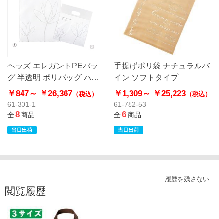
ヘッズ エレガントPEバッ
手提げポリ袋 ナチュラルバ
グ 半透明 ポリバッグ ハー
イン ソフトタイプ
ドタイプ
￥847～
￥26,367
￥1,309～
￥25,223
（税込）
（税込）
61-301-1
61-782-53
8
6
全
商品
全
商品
履歴を残さない
閲覧履歴