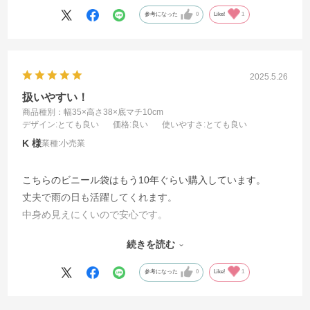
参考になった
0
Like!
1
2025.5.26
扱いやすい！
商品種別：幅35×高さ38×底マチ10cm
デザイン
:とても良い
価格
:良い
使いやすさ
:とても良い
K
業種:
小売業
こちらのビニール袋はもう10年ぐらい購入しています。
丈夫で雨の日も活躍してくれます。
中身め見えにくいので安心です。
大きさも扱いやすく、お客様もこちらの袋気に入っていただ
続きを読む
いています。
参考になった
0
Like!
1