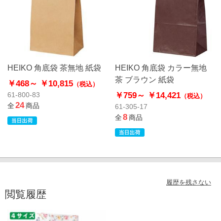
HEIKO 角底袋 茶無地 紙袋
HEIKO 角底袋 カラー無地
茶 ブラウン 紙袋
￥468～
￥10,815
（税込）
￥759～
￥14,421
61-800-83
（税込）
24
全
商品
61-305-17
8
全
商品
履歴を残さない
閲覧履歴