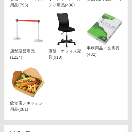
用品
(795)
ティ用品
(400)
事務用品／文房具
店舗運営用品
店舗・オフィス家
(482)
(1224)
具
(919)
飲食店／キッチン
用品
(281)