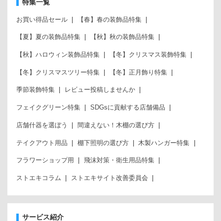
特集一覧
お買い得品セール
【春】春の装飾品特集
【夏】夏の装飾品特集
【秋】秋の装飾品特集
【秋】ハロウィン装飾品特集
【冬】クリスマス装飾特集
【冬】クリスマスツリー特集
【冬】正月飾り特集
季節装飾特集
レビュー投稿しませんか
フェイクグリーン特集
SDGsに貢献する店舗備品
店舗什器を選ぼう
間違えない！木棚の選び方
テイクアウト用品
棚下照明の選び方
木製ハンガー特集
フラワーショップ用
飛沫対策・衛生用品特集
ストエキコラム
ストエキサイト改善委員会
サービス紹介