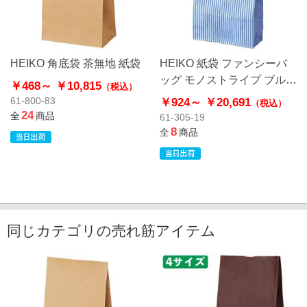
HEIKO 角底袋 茶無地 紙袋
HEIKO 紙袋 ファンシーバ
ッグ モノストライプ ブルー
￥468～
￥10,815
（税込）
角底袋
￥924～
￥20,691
61-800-83
（税込）
24
全
商品
61-305-19
8
全
商品
同じカテゴリの売れ筋アイテム