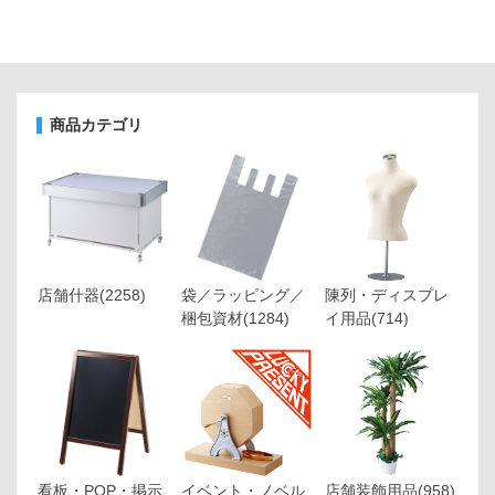
商品カテゴリ
店舗什器
(2258)
袋／ラッピング／
陳列・ディスプレ
梱包資材
(1284)
イ用品
(714)
看板・POP・掲示
イベント・ノベル
店舗装飾用品
(958)