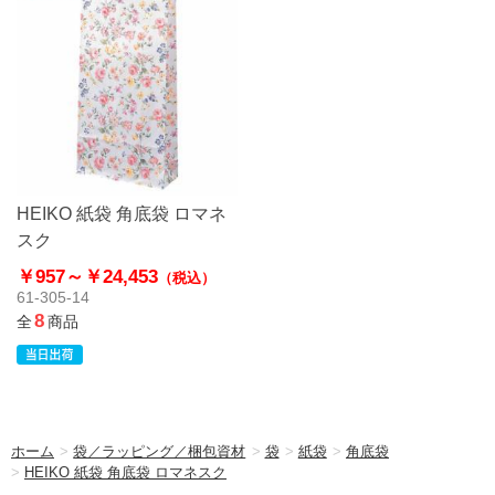
HEIKO 紙袋 角底袋 ロマネ
スク
￥957～
￥24,453
（税込）
61-305-14
8
全
商品
ホーム
>
袋／ラッピング／梱包資材
>
袋
>
紙袋
>
角底袋
>
HEIKO 紙袋 角底袋 ロマネスク