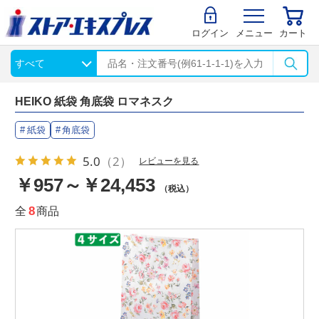
ログイン
メニュー
カート
HEIKO 紙袋 角底袋 ロマネスク
紙袋
角底袋
5.0
（2）
レビューを見る
￥957～￥24,453
（税込）
全
8
商品