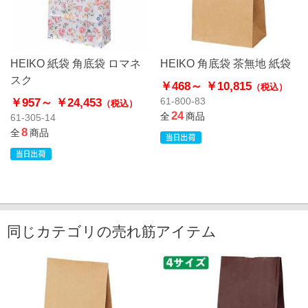
HEIKO 紙袋 角底袋 ロマネ
HEIKO 角底袋 茶無地 紙袋
スク
￥468～
￥10,815
（税込）
￥957～
￥24,453
61-800-83
（税込）
24
全
商品
61-305-14
8
全
商品
同じカテゴリの売れ筋アイテム