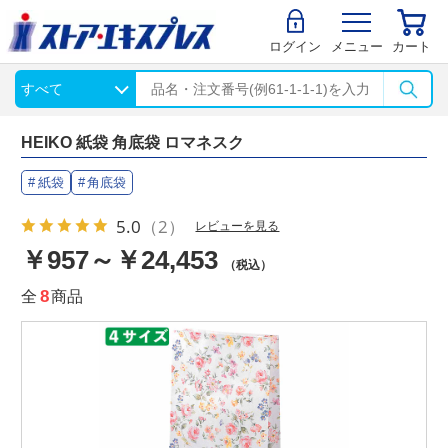
ログイン
メニュー
カート
HEIKO 紙袋 角底袋 ロマネスク
紙袋
角底袋
5.0
（2）
レビューを見る
￥957～￥24,453
（税込）
全
8
商品