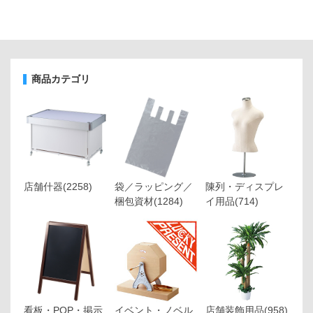
商品カテゴリ
店舗什器
(2258)
袋／ラッピング／
陳列・ディスプレ
梱包資材
(1284)
イ用品
(714)
看板・POP・掲示
イベント・ノベル
店舗装飾用品
(958)