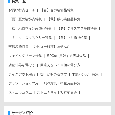
特集一覧
お買い得品セール
【春】春の装飾品特集
【夏】夏の装飾品特集
【秋】秋の装飾品特集
【秋】ハロウィン装飾品特集
【冬】クリスマス装飾特集
【冬】クリスマスツリー特集
【冬】正月飾り特集
季節装飾特集
レビュー投稿しませんか
フェイクグリーン特集
SDGsに貢献する店舗備品
店舗什器を選ぼう
間違えない！木棚の選び方
テイクアウト用品
棚下照明の選び方
木製ハンガー特集
フラワーショップ用
飛沫対策・衛生用品特集
ストエキコラム
ストエキサイト改善委員会
サービス紹介