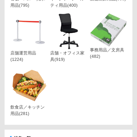
用品
(795)
ティ用品
(400)
事務用品／文房具
店舗運営用品
店舗・オフィス家
(482)
(1224)
具
(919)
飲食店／キッチン
用品
(281)