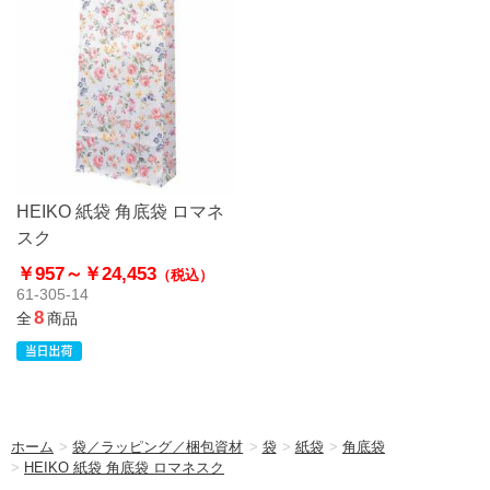
HEIKO 紙袋 角底袋 ロマネ
スク
￥957～
￥24,453
（税込）
61-305-14
8
全
商品
ホーム
>
袋／ラッピング／梱包資材
>
袋
>
紙袋
>
角底袋
>
HEIKO 紙袋 角底袋 ロマネスク