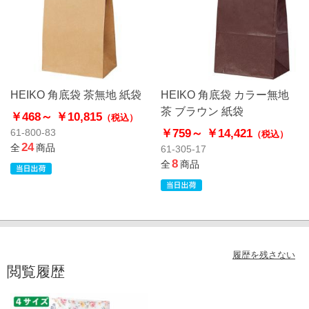
HEIKO 角底袋 茶無地 紙袋
HEIKO 角底袋 カラー無地
茶 ブラウン 紙袋
￥468～
￥10,815
（税込）
￥759～
￥14,421
61-800-83
（税込）
24
全
商品
61-305-17
8
全
商品
履歴を残さない
閲覧履歴