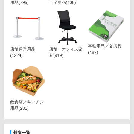
用品
(795)
ティ用品
(400)
事務用品／文房具
店舗運営用品
店舗・オフィス家
(482)
(1224)
具
(919)
飲食店／キッチン
用品
(281)
特集一覧