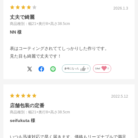
2026.1.3
丈夫で綺麗
商品種別：幅21×奥行8×高さ38.5cm
NN
表はコーティングされててしっかりした作りです。
見た目も綺麗で丈夫です！
参考になった
0
Like!
0
2022.5.12
店舗包装の定番
商品種別：幅21×奥行8×高さ38.5cm
seifukuta
いつも迅速対応で早く届きます。価格もリーズナブルで満足