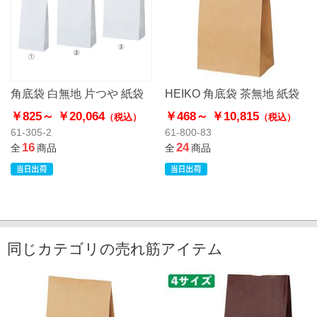
角底袋 白無地 片つや 紙袋
HEIKO 角底袋 茶無地 紙袋
￥825～
￥20,064
￥468～
￥10,815
（税込）
（税込）
61-305-2
61-800-83
16
24
全
商品
全
商品
同じカテゴリの売れ筋アイテム