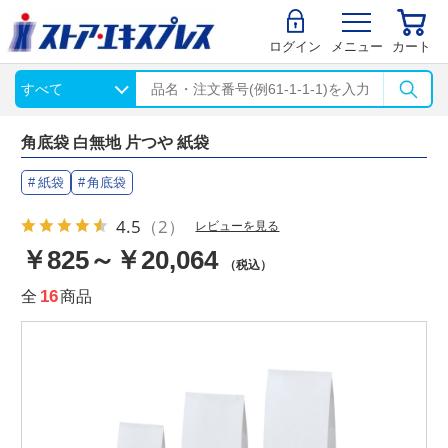
ログイン
メニュー
カート
角底袋 白無地 片つや 紙袋
紙袋
角底袋
4.5
（2）
レビューを見る
￥825～￥20,064
（税込）
全
16
商品