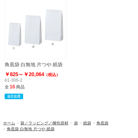
角底袋 白無地 片つや 紙袋
￥825～
￥20,064
（税込）
61-305-2
16
全
商品
ホーム
>
袋／ラッピング／梱包資材
>
袋
>
紙袋
>
角底袋
>
角底袋 白無地 片つや 紙袋