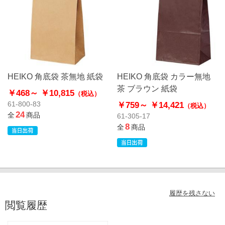
HEIKO 角底袋 茶無地 紙袋
HEIKO 角底袋 カラー無地
茶 ブラウン 紙袋
￥468～
￥10,815
（税込）
￥759～
￥14,421
61-800-83
（税込）
24
全
商品
61-305-17
8
全
商品
履歴を残さない
閲覧履歴