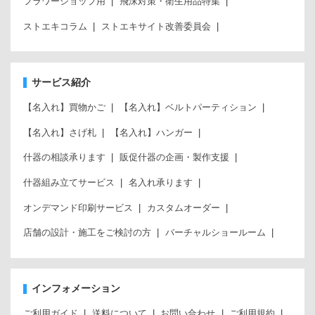
フラワーショップ用
飛沫対策・衛生用品特集
ストエキコラム
ストエキサイト改善委員会
サービス紹介
【名入れ】買物かご
【名入れ】ベルトパーティション
【名入れ】さげ札
【名入れ】ハンガー
什器の相談承ります
販促什器の企画・製作支援
什器組み立てサービス
名入れ承ります
オンデマンド印刷サービス
カスタムオーダー
店舗の設計・施工をご検討の方
バーチャルショールーム
インフォメーション
ご利用ガイド
送料について
お問い合わせ
ご利用規約