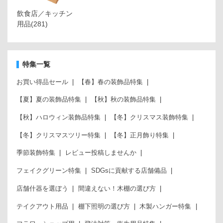
飲食店／キッチン
用品
(281)
特集一覧
お買い得品セール
【春】春の装飾品特集
【夏】夏の装飾品特集
【秋】秋の装飾品特集
【秋】ハロウィン装飾品特集
【冬】クリスマス装飾特集
【冬】クリスマスツリー特集
【冬】正月飾り特集
季節装飾特集
レビュー投稿しませんか
フェイクグリーン特集
SDGsに貢献する店舗備品
店舗什器を選ぼう
間違えない！木棚の選び方
テイクアウト用品
棚下照明の選び方
木製ハンガー特集