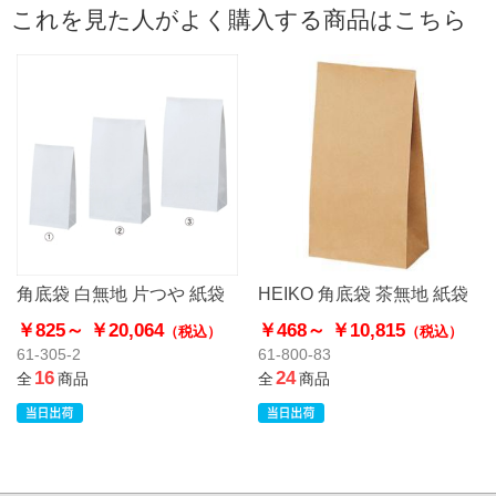
これを見た人がよく購入する商品はこちら
角底袋 白無地 片つや 紙袋
HEIKO 角底袋 茶無地 紙袋
￥825～
￥20,064
￥468～
￥10,815
（税込）
（税込）
61-305-2
61-800-83
16
24
全
商品
全
商品