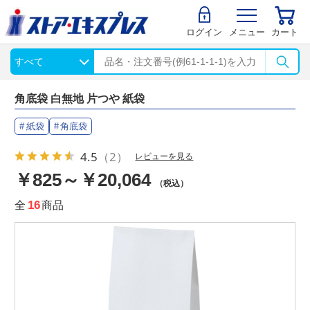
ログイン
メニュー
カート
角底袋 白無地 片つや 紙袋
紙袋
角底袋
4.5
（2）
レビューを見る
￥825～￥20,064
（税込）
全
16
商品