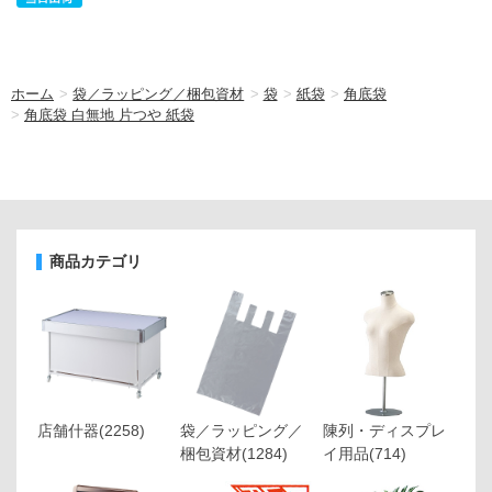
ホーム
>
袋／ラッピング／梱包資材
>
袋
>
紙袋
>
角底袋
>
角底袋 白無地 片つや 紙袋
商品カテゴリ
店舗什器
(2258)
袋／ラッピング／
陳列・ディスプレ
梱包資材
(1284)
イ用品
(714)