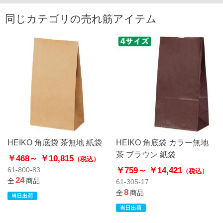
同じカテゴリの売れ筋アイテム
HEIKO 角底袋 茶無地 紙袋
HEIKO 角底袋 カラー無地
茶 ブラウン 紙袋
￥468～
￥10,815
（税込）
￥759～
￥14,421
61-800-83
（税込）
24
全
商品
61-305-17
8
全
商品