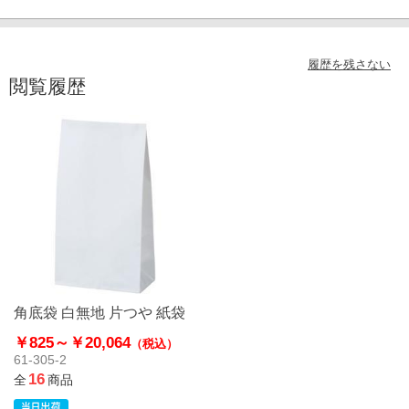
履歴を残さない
閲覧履歴
角底袋 白無地 片つや 紙袋
￥825～
￥20,064
（税込）
61-305-2
16
全
商品