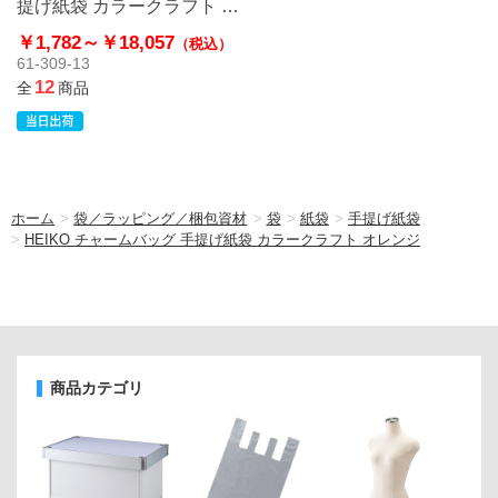
提げ紙袋 カラークラフト オ
レンジ
￥1,782～
￥18,057
（税込）
61-309-13
12
全
商品
ホーム
>
袋／ラッピング／梱包資材
>
袋
>
紙袋
>
手提げ紙袋
>
HEIKO チャームバッグ 手提げ紙袋 カラークラフト オレンジ
商品カテゴリ