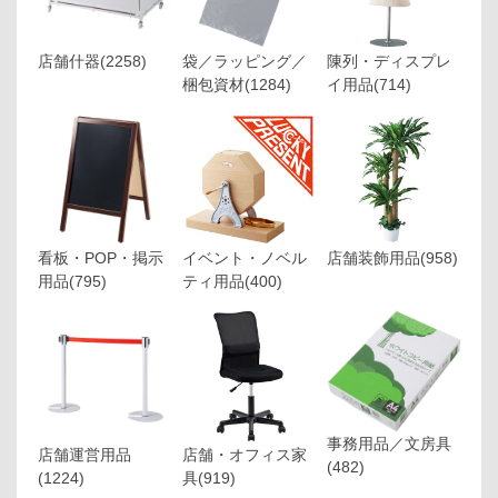
店舗什器
(2258)
袋／ラッピング／
陳列・ディスプレ
梱包資材
(1284)
イ用品
(714)
看板・POP・掲示
イベント・ノベル
店舗装飾用品
(958)
用品
(795)
ティ用品
(400)
事務用品／文房具
店舗運営用品
店舗・オフィス家
(482)
(1224)
具
(919)