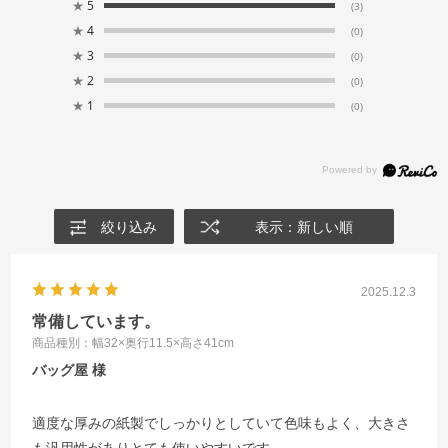
★
5
(3)
★
4
(0)
★
3
(0)
★
2
(0)
★
1
(0)
絞り込み
表示：新しい順
2025.12.3
常備しています。
商品種別：幅32×奥行11.5×高さ41cm
バッグ屋
適度な厚みの紙製でしっかりとしていて色味もよく、大きさ
も汎用性がありとても使いやすいです。