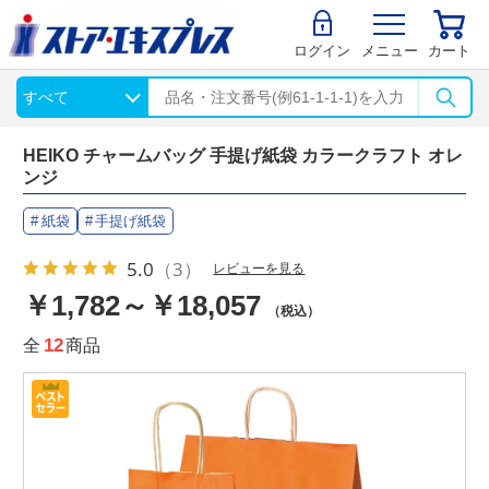
ログイン
メニュー
カート
HEIKO チャームバッグ 手提げ紙袋 カラークラフト オレ
ンジ
紙袋
手提げ紙袋
5.0
（3）
レビューを見る
￥1,782～￥18,057
（税込）
全
12
商品