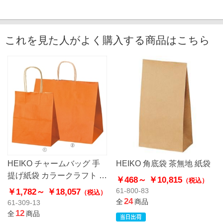
これを見た人がよく購入する商品はこちら
HEIKO チャームバッグ 手
HEIKO 角底袋 茶無地 紙袋
提げ紙袋 カラークラフト オ
￥468～
￥10,815
（税込）
レンジ
￥1,782～
￥18,057
61-800-83
（税込）
24
全
商品
61-309-13
12
全
商品