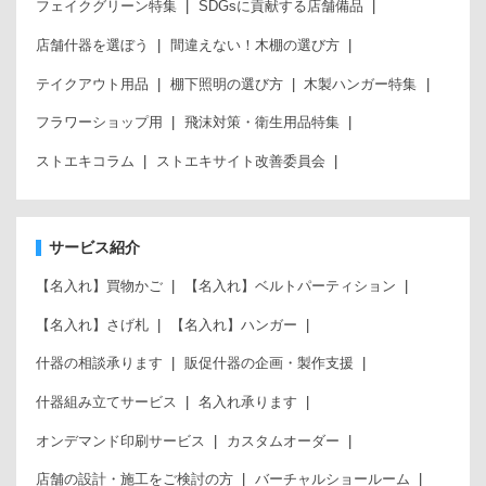
フェイクグリーン特集
SDGsに貢献する店舗備品
店舗什器を選ぼう
間違えない！木棚の選び方
テイクアウト用品
棚下照明の選び方
木製ハンガー特集
フラワーショップ用
飛沫対策・衛生用品特集
ストエキコラム
ストエキサイト改善委員会
サービス紹介
【名入れ】買物かご
【名入れ】ベルトパーティション
【名入れ】さげ札
【名入れ】ハンガー
什器の相談承ります
販促什器の企画・製作支援
什器組み立てサービス
名入れ承ります
オンデマンド印刷サービス
カスタムオーダー
店舗の設計・施工をご検討の方
バーチャルショールーム