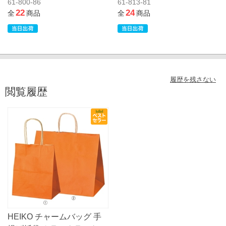
61-800-86
61-813-81
22
24
全
商品
全
商品
履歴を残さない
閲覧履歴
HEIKO チャームバッグ 手