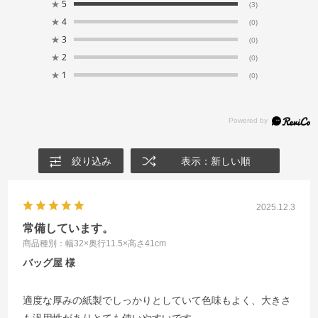
★
5
(3)
★
4
(0)
★
3
(0)
★
2
(0)
★
1
(0)
絞り込み
表示：新しい順
2025.12.3
常備しています。
商品種別：幅32×奥行11.5×高さ41cm
バッグ屋
適度な厚みの紙製でしっかりとしていて色味もよく、大きさ
も汎用性がありとても使いやすいです。