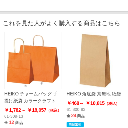
これを見た人がよく購入する商品はこちら
HEIKO チャームバッグ 手
HEIKO 角底袋 茶無地 紙袋
提げ紙袋 カラークラフト オ
￥468～
￥10,815
（税込）
レンジ
￥1,782～
￥18,057
61-800-83
（税込）
24
全
商品
61-309-13
12
全
商品