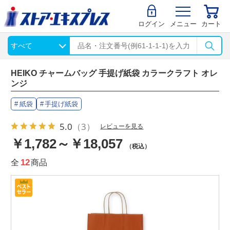
ログイン
メニュー
カート
HEIKO チャームバッグ 手提げ紙袋 カラークラフト オレ
ンジ
紙袋
手提げ紙袋
5.0
（3）
レビューを見る
￥1,782～￥18,057
（税込）
全
12
商品