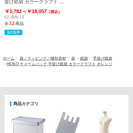
提げ紙袋 カラークラフト オ
レンジ
￥1,782～
￥18,057
（税込）
61-309-13
12
全
商品
ホーム
>
袋／ラッピング／梱包資材
>
袋
>
紙袋
>
手提げ紙袋
>
HEIKO チャームバッグ 手提げ紙袋 カラークラフト オレンジ
商品カテゴリ