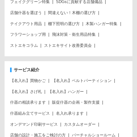
フェイクグリーン特集
SDGsに貢献する店舗備品
店舗什器を選ぼう
間違えない！木棚の選び方
テイクアウト用品
棚下照明の選び方
木製ハンガー特集
フラワーショップ用
飛沫対策・衛生用品特集
ストエキコラム
ストエキサイト改善委員会
サービス紹介
【名入れ】買物かご
【名入れ】ベルトパーティション
【名入れ】さげ札
【名入れ】ハンガー
什器の相談承ります
販促什器の企画・製作支援
什器組み立てサービス
名入れ承ります
オンデマンド印刷サービス
カスタムオーダー
店舗の設計・施工をご検討の方
バーチャルショールーム