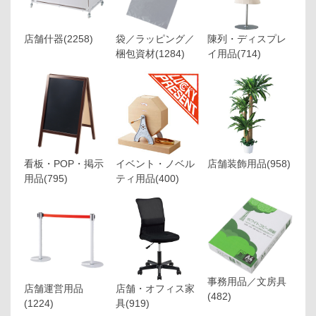
店舗什器
(2258)
袋／ラッピング／
陳列・ディスプレ
梱包資材
(1284)
イ用品
(714)
看板・POP・掲示
イベント・ノベル
店舗装飾用品
(958)
用品
(795)
ティ用品
(400)
事務用品／文房具
店舗運営用品
店舗・オフィス家
(482)
(1224)
具
(919)