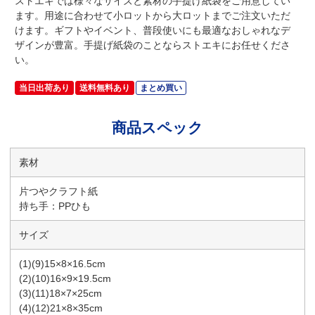
ストエキでは様々なサイズと素材の手提げ紙袋をご用意してい
ます。用途に合わせて小ロットから大ロットまでご注文いただ
けます。ギフトやイベント、普段使いにも最適なおしゃれなデ
ザインが豊富。手提げ紙袋のことならストエキにお任せくださ
い。
当日出荷あり
送料無料あり
まとめ買い
商品スペック
素材
片つやクラフト紙
持ち手：PPひも
サイズ
(1)(9)15×8×16.5cm
(2)(10)16×9×19.5cm
(3)(11)18×7×25cm
(4)(12)21×8×35cm