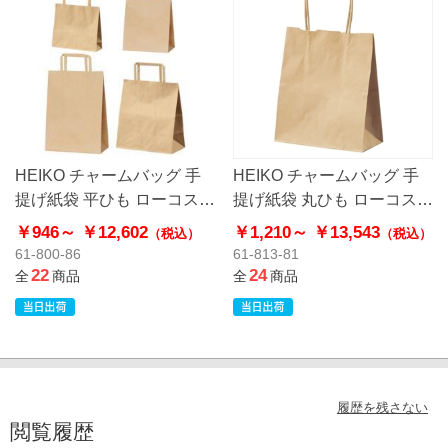
HEIKO チャームバッグ 手
HEIKO チャームバッグ 手
提げ紙袋 平ひも ローコスト
提げ紙袋 丸ひも ローコスト
タイプ 茶無地
タイプ 茶無地
￥946～
￥12,602
￥1,210～
￥13,543
（税込）
（税込）
61-800-86
61-813-81
22
24
全
商品
全
商品
履歴を残さない
閲覧履歴