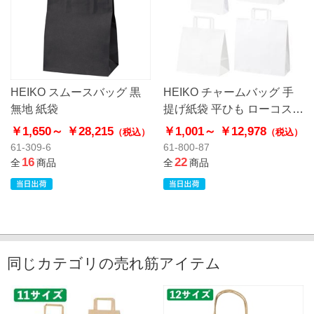
HEIKO スムースバッグ 黒
HEIKO チャームバッグ 手
無地 紙袋
提げ紙袋 平ひも ローコスト
タイプ 白無地
￥1,650～
￥28,215
￥1,001～
￥12,978
（税込）
（税込）
61-309-6
61-800-87
16
22
全
商品
全
商品
同じカテゴリの売れ筋アイテム