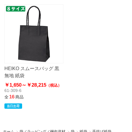
HEIKO スムースバッグ 黒
無地 紙袋
￥1,650～
￥28,215
（税込）
61-309-6
16
全
商品
ホーム
>
袋／ラッピング／梱包資材
>
袋
>
紙袋
>
手提げ紙袋