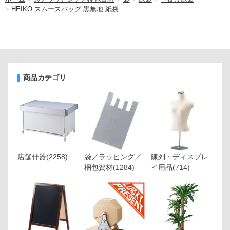
>
HEIKO スムースバッグ 黒無地 紙袋
商品カテゴリ
店舗什器
(2258)
袋／ラッピング／
陳列・ディスプレ
梱包資材
(1284)
イ用品
(714)