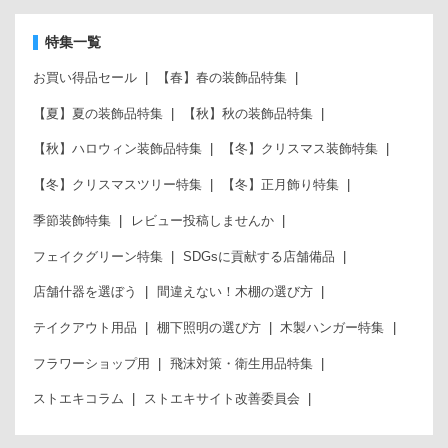
特集一覧
お買い得品セール
【春】春の装飾品特集
【夏】夏の装飾品特集
【秋】秋の装飾品特集
【秋】ハロウィン装飾品特集
【冬】クリスマス装飾特集
【冬】クリスマスツリー特集
【冬】正月飾り特集
季節装飾特集
レビュー投稿しませんか
フェイクグリーン特集
SDGsに貢献する店舗備品
店舗什器を選ぼう
間違えない！木棚の選び方
テイクアウト用品
棚下照明の選び方
木製ハンガー特集
フラワーショップ用
飛沫対策・衛生用品特集
ストエキコラム
ストエキサイト改善委員会