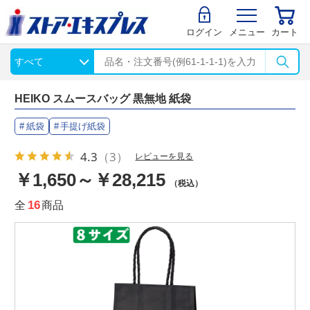
ログイン
メニュー
カート
HEIKO スムースバッグ 黒無地 紙袋
紙袋
手提げ紙袋
4.3
（3）
レビューを見る
￥1,650～￥28,215
（税込）
全
16
商品