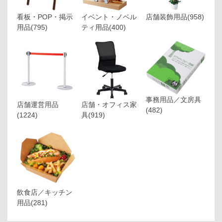
看板・POP・掲示
イベント・ノベル
店舗装飾用品
(958)
用品
(795)
ティ用品
(400)
事務用品／文房具
店舗運営用品
店舗・オフィス家
(482)
(1224)
具
(919)
飲食店／キッチン
用品
(281)