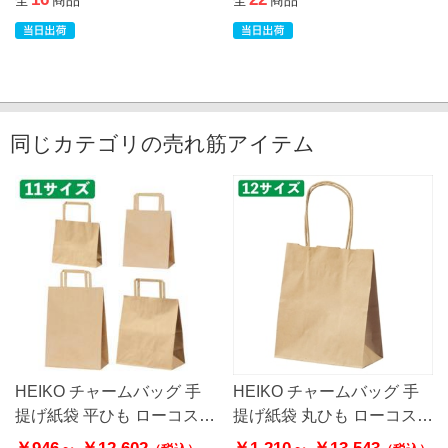
全
商品
全
商品
同じカテゴリの売れ筋アイテム
HEIKO チャームバッグ 手
HEIKO チャームバッグ 手
提げ紙袋 平ひも ローコスト
提げ紙袋 丸ひも ローコスト
タイプ 茶無地
タイプ 茶無地
￥946～
￥12,602
￥1,210～
￥13,543