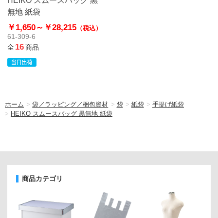
無地 紙袋
￥1,650～
￥28,215
（税込）
61-309-6
16
全
商品
ホーム
>
袋／ラッピング／梱包資材
>
袋
>
紙袋
>
手提げ紙袋
>
HEIKO スムースバッグ 黒無地 紙袋
商品カテゴリ