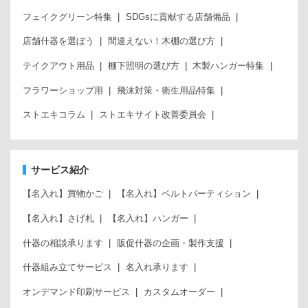
フェイクグリーン特集
SDGsに貢献する店舗備品
店舗什器を選ぼう
間違えない！木棚の選び方
テイクアウト用品
棚下照明の選び方
木製ハンガー特集
フラワーショップ用
飛沫対策・衛生用品特集
ストエキコラム
ストエキサイト改善委員会
サービス紹介
【名入れ】買物かご
【名入れ】ベルトパーティション
【名入れ】さげ札
【名入れ】ハンガー
什器の相談承ります
販促什器の企画・製作支援
什器組み立てサービス
名入れ承ります
オンデマンド印刷サービス
カスタムオーダー