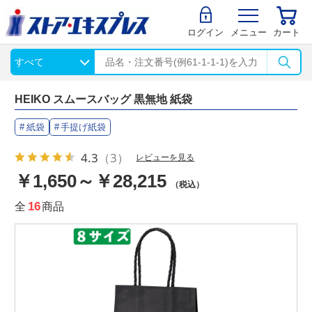
ログイン
メニュー
カート
HEIKO スムースバッグ 黒無地 紙袋
紙袋
手提げ紙袋
4.3
（3）
レビューを見る
￥1,650～￥28,215
（税込）
全
16
商品