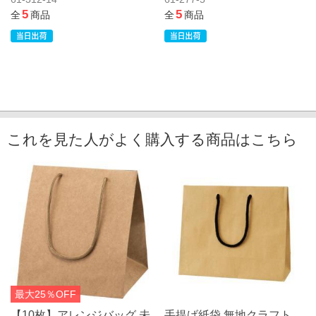
5
5
全
商品
全
商品
これを見た人がよく購入する商品はこちら
最大25％OFF
【10枚】アレンジバッグ 未
手提げ紙袋 無地クラフト