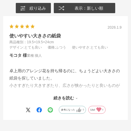
絞り込み
表示：新しい順
2026.1.9
使いやすい大きさの紙袋
商品種別：19.5×19.5×24cm
デザイン
:とても良い
価格
:ふつう
使いやすさ
:とても良い
モコタ
業種:
個人
卓上用のアレンジ花を持ち帰るのに、ちょうどよい大きさの
紙袋を探していました。
小さすぎたり大きすぎたり、広さが狭かったりと良いものが
なかなかなく、見つかっても、購入枚数が100枚からなど、
続きを読む
どうしようかと思っていたところ、こちらのお店で10枚から
の販売数で売っており、即購入させていただきました。袋底
参考になった
0
Like!
0
にも厚紙がひかれており、丈夫で安定性抜群です。毎年必要
になるため、今後も利用させていただきたいと思います。