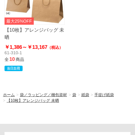
最大25%OFF
【10枚】アレンジバッグ 未
晒
￥1,386～
￥13,167
（税込）
61-310-1
10
全
商品
ホーム
>
袋／ラッピング／梱包資材
>
袋
>
紙袋
>
手提げ紙袋
>
【10枚】アレンジバッグ 未晒