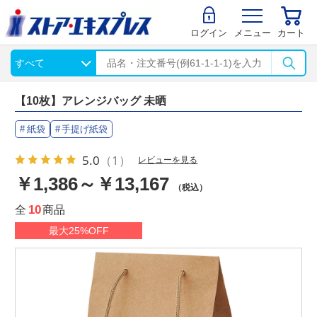
ログイン
メニュー
カート
【10枚】アレンジバッグ 未晒
紙袋
手提げ紙袋
5.0
（1）
レビューを見る
￥1,386～￥13,167
（税込）
全
10
商品
最大25%OFF