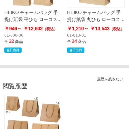
HEIKO チャームバッグ 手
HEIKO チャームバッグ 手
提げ紙袋 平ひも ローコスト
提げ紙袋 丸ひも ローコスト
タイプ 茶無地
タイプ 茶無地
￥946～
￥12,602
￥1,210～
￥13,543
（税込）
（税込）
61-800-86
61-813-81
22
24
全
商品
全
商品
履歴を残さない
閲覧履歴