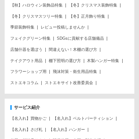
【秋】ハロウィン装飾品特集
【冬】クリスマス装飾特集
【冬】クリスマスツリー特集
【冬】正月飾り特集
季節装飾特集
レビュー投稿しませんか
フェイクグリーン特集
SDGsに貢献する店舗備品
店舗什器を選ぼう
間違えない！木棚の選び方
テイクアウト用品
棚下照明の選び方
木製ハンガー特集
フラワーショップ用
飛沫対策・衛生用品特集
ストエキコラム
ストエキサイト改善委員会
サービス紹介
【名入れ】買物かご
【名入れ】ベルトパーティション
【名入れ】さげ札
【名入れ】ハンガー